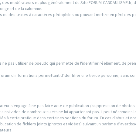
ur, des modérateurs et plus généralement du Site FORUM-CANDAULISME.fr, d
onge et de la calomnie.
s ou des textes à caractères pédophiles ou pouvant mettre en péril des 
 de ne pas utiliser de pseudo qui permette de l'identifier réellement, de pré
e forum d'informations permettant d'identifier une tierce personne, sans so
ilisateur s'engage à ne pas faire acte de publication / suppression de photos
 ainsi vides de nombreux sujets ne lui appartenant pas. Il peut néanmoins l
iés à cette pratique dans certaines sections du forum. En cas d'abus et no
publication de fichiers joints (photos et vidéos) suivant un barème d'averti
ateurs.