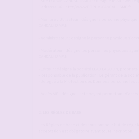
- Site FORUM-CANDAULISME.fr : désigne le Site web explo
l' adresse URL
http://www.FORUM-CANDAULISME.fr
- Membre / Utilisateur : désigne la personne physique,
CANDAULISME.fr.
- Administrateur : désigne la personne physique s'occ
- Modérateur : désigne les personnes physiques ayant 
CANDAULISME.fr.
- Éditeur : désigne la société LEAD LAGOON, propriéta
- Responsable de la publication : Le gérant de la so
- Délégué à la Protection des Données personnelles :
- Accès VIP : désigne l'acte payant permettant d'accéde
2. LES RÈGLES DE BASE
Les Règles de base ci-dessous ont pour but de régir 
acceptation est obligatoire avant toute inscription.