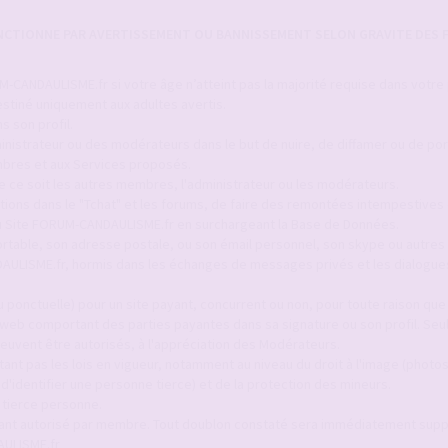
ANCTIONNE PAR AVERTISSEMENT OU BANNISSEMENT SELON GRAVITE DES F
-CANDAULISME.fr si votre âge n’atteint pas la majorité requise dans votre
stiné uniquement aux adultes avertis.
s son profil.
inistrateur ou des modérateurs dans le but de nuire, de diffamer ou de por
bres et aux Services proposés.
ue ce soit les autres membres, l'administrateur ou les modérateurs.
itions dans le "Tchat" et les forums, de faire des remontées intempestives 
 du Site FORUM-CANDAULISME.fr en surchargeant la Base de Données.
ortable, son adresse postale, ou son émail personnel, son skype ou autres 
AULISME.fr, hormis dans les échanges de messages privés et les dialogue
 ponctuelle) pour un site payant, concurrent ou non, pour toute raison que c
 web comportant des parties payantes dans sa signature ou son profil. Seul
euvent être autorisés, à l'appréciation des Modérateurs.
ant pas les lois en vigueur, notamment au niveau du droit à l'image (photo
identifier une personne tierce) et de la protection des mineurs.
 tierce personne.
tant autorisé par membre. Tout doublon constaté sera immédiatement sup
AULISME.fr