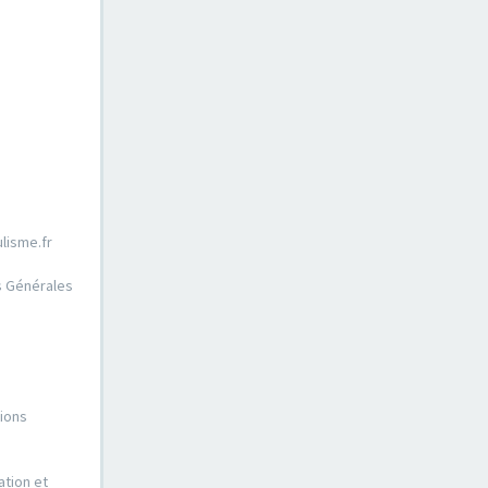
lisme.fr
ns Générales
tions
ation et