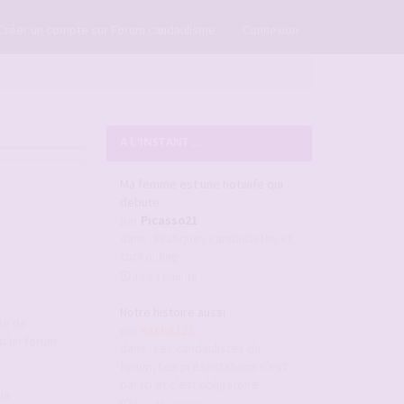
×
Créer un compte sur Forum candaulisme
Connexion
A L'INSTANT ...
Ma femme est une hotwife qui
debute
par
Picasso21
dans :
Pratiques candaulistes et
cuckolding
il y a 1 minute
Notre histoire aussi
ée de
par
sacha123
d'un forum
dans :
Les candaulistes du
forum, Les présentations c'est
par ici et c'est obligatoire
la