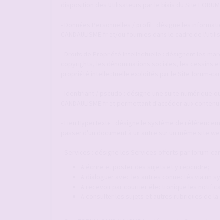
disposition des Utilisateurs par le biais du Site FOR
- Données Personnelles / profil : désigne les informat
CANDAULISME.fr et/ou fournies dans le cadre de l'utili
- Droits de Propriété Intellectuelle : désignent les m
copyrights, les dénominations sociales, les dessins e
propriété intellectuelle exploités par le Site forum-ca
- Identifiant / pseudo : désigne une suite numérique ou
CANDAULISME.fr et permettant d'accéder aux contenu 
- Lien Hypertexte : désigne le système de référenceme
passer d'un document à un autre sur un même site web
- Services : désigne les Services offerts par forum-can
A écrire et poster des sujets et y répondre;
A dialoguer avec les autres connectés via un
A recevoir par courrier électronique les notif
A consulter les sujets et autres rubriques de l