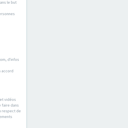
ans le but
personnes
nom, d'infos
n accord
 et vidéos
e faire dans
n respect de
ssements