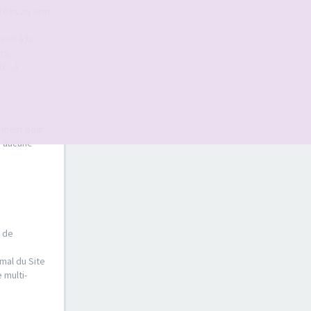
érées au sein
oit à la
ts,
 ...)
sement pour
s aucune
e de
mal du Site
 multi-