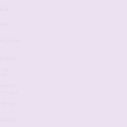
AITS:
 pays
ter atteinte
de sujets,
infos
s en
e soit. Il
s les sites
s ne vous
primé sans