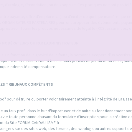
ure, d'urologie, fécondation, ou de zoophilie. Ces pratiques ne sont pas tol
tre payante, offre d'emploi etc...) ou d'inciter de quelque manière que ce s
tuts ORGANISATEURS PARTENAIRES pourront proposer des évènements payan
après avoir fourni les preuves nécessaires de légalité (RCS, assurances, etc
S MODÉRATEURS OU PAR L'ADMINISTRATEUR
. En fonction de la gravité de la faute, la personne écopera d'un avertis
matiquement et définitivement bannie sans préavis ou justification et ce, san
conque indemnité compensatoire.
 LES TRIBUNAUX COMPÉTENTS
od" pour détruire ou porter volontairement atteinte à l'intégrité de La Bas
 un faux profil dans le but d'importuner et de nuire au fonctionnement nor
ie toute personne abusant du formulaire d'inscription pour la création de
ment du Site FORUM-CANDAULISME.fr
ongers sur des sites web, des forums, des weblogs ou autres support de