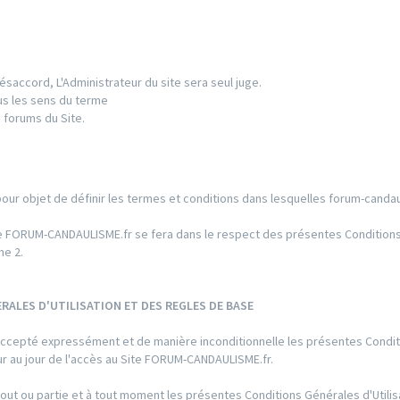
ésaccord, L'Administrateur du site sera seul juge.
us les sens du terme
 forums du Site.
pour objet de définir les termes et conditions dans lesquelles forum-candau
 Site FORUM-CANDAULISME.fr se fera dans le respect des présentes Conditio
he 2.
RALES D'UTILISATION ET DES REGLES DE BASE
ir accepté expressément et de manière inconditionnelle les présentes Condi
eur au jour de l'accès au Site FORUM-CANDAULISME.fr.
out ou partie et à tout moment les présentes Conditions Générales d'Utilis