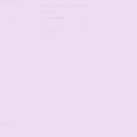
d'Internet à
Petit penis et éjaculateur
precose
par
cricri001
 Site FORUM-
dans :
Pratiques candaulistes et
cuckolding
Aujourd’hui, 12:02
-
ompte et