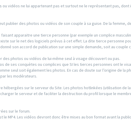
s ou vidéos ne lui appartenant pas et surtout ne le représentant pas, dont il
 peut publier des photos ou vidéos de son couple à sa guise. De la femme, 
s faisant apparaitre une tierce personne (par exemple un complice masculin
existe sur le net des logiciels prévus à cet effet. La dite tierce personne po
s donné son accord de publication sur une simple demande, soit au couple 
r des photos ou vidéos de lui-même seul à visage découvert ou pas.
os de ses conquètes ou complices que SI les tierces personnes ont le visa
’homme seul soit également les photos. En cas de doute sur l’origine de la p
e par les modérateurs.
re hébergées sur le serveur du Site. Les photos hotlinkées (utilisation de la
charger le serveur et de faciliter la destruction du profil lorsque le membre
rées sur le forum.
t le MP4. Les vidéos devront donc être mises au bon format avant la public