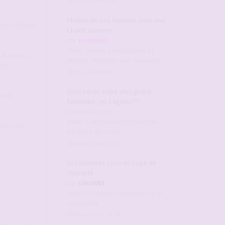
il y a 15 minutes
Photos de vos femmes avec leur
u Site FORUM-
Chatte ouverte
par
Dudule69
dans :
Vidéos candaulistes et
 d'auteur,
photos - Montrez vos femmes !
 de
il y a 47 minutes
Quel serait votre plus grand
ORUM-
fantasme, en 2 lignes???
par
cocuanoirs
dans :
Fantasmes candaulistes
souris de
et rêves de cocus !
Aujourd’hui, 12:41
Vos lopettes cocu en cage de
chasteté
par
cricri001
dans :
Pratiques candaulistes et
cuckolding
Aujourd’hui, 12:08