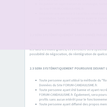
De publier un sujet traitant de scatologie, tort
du Site FORUM-CANDAULISME.fr.
De passer une annonce à caractère vénal (rencon
prostitution. Seuls les membres ayant le sta
moyennant participation financière au forum et 
2.2 SERA SYSTÉMATIQUEMENT SANCTIONNÉE PAR LE
Toute personne ne respectant pas ces règles ci-dessus
les faits les moins graves, et s'il réitère sera systé
possibilité de négociation, de réintégration de quel
2.3 SERA SYSTÉMATIQUEMENT POURSUIVIE DEVANT
Toute personne ayant utilisé la méthode du "flo
Données du Site FORUM-CANDAULISME.fr.
Toute personne ayant été bannie et ayant recrée
FORUM-CANDAULISME.fr. Également, sera poursuiv
profils sans aucun intérêt pour le fonctionne
Toute personne ayant diffamé des propos mens