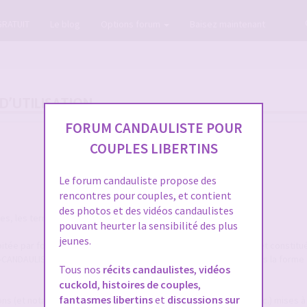
GRATUIT
Le blog
Options forum
Baisez maintenant
D’UTILISATION
FORUM CANDAULISTE POUR
COUPLES LIBERTINS
Le forum candauliste propose des
rencontres pour couples, et contient
des photos et des vidéos candaulistes
, les termes suivants auront la signification ci-après :
pouvant heurter la sensibilité des plus
jeunes.
itée par forum-candaulisme.fr et automatiquement mise à jour et constitu
M-CANDAULISME.fr, répertoriées et ordonnancées notamment sous la forme 
Tous nos
récits candaulistes
,
vidéos
cuckold
,
histoires de couples
,
fantasmes libertins
et
discussions sur
ions (et notamment textes, annonces, photographies, images, etc.) mises à 