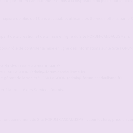
ité par forum-candaulisme.fr et mis à la disposition du public par le biais 
 majeure de plus de 18 ans et capable, utilisant les Services offerts par le
upant de la création et de la mise en ligne du Site FORUM-CANDAULISME.fr.
pour rôle de contrôler la mise en ligne des informations sur le Site FORUM
ire du Site FORUM-CANDAULISME.fr..
ciété LEAD LAGOON. (admin@forum-candaulisme.fr)
 Le gérant de la société LEAD LAGOON. (admin@forum-candaulisme.fr)
r à la totalité des Services fournis.
le fonctionnement du Site FORUM-CANDAULISME.fr. Leur lecture, prise en c