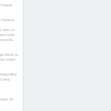
 n'aurait
de l'homme,
), dans ce
urra à tout
concerné,
ge flouté ou
hoto (volée
 balise IMG)
 l'aura
ation. Un