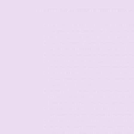
2.1 IL EST SCRUPULEUSEMENT INTERDIT ET SERA S
D'accéder ou de tenter d'accéder au Site FORUM
d'origine. FORUM-CANDAULISME.fr est un Site de
De renseigner une adresse émail non valide dan
D'usurper l'identité d'autres membres, de l'adm
au Site FORUM-CANDAULISME.fr, aux autres mem
D'insulter, ou d'harceler de quelque manière q
D'utiliser la méthode des copiés/collés à répét
et de mettre ainsi en péril le fonctionnement
D'insérer et de rendre visible son numéro de p
privées dans les rubriques du Site FORUM-CAND
murmure dans le "Tchat".
De faire et/ou d'abuser de publicité (massive ou
est donc interdit d'insérer une adresse de site
1000ratuits de types "sites persos amateurs" p
De publier des photos ou des textes ne respect
représentant pas physiquement et permettant d'
De prêter ses identifiants / mot de passe à une
De créer plusieurs comptes, un seul compte é
justificatif par l'Administrateur de FORUM-CAND