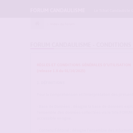
FORUM CANDAULISME
Le Tchat Candauliste 
Index du forum
FORUM CANDAULISME - CONDITIONS 
RÈGLES ET CONDITIONS GÉNÉRALES D'UTILISATION
(release 1.8 du 01/10/2025)
1. DÉFINITIONS
Pour la compréhension et l'interprétation des présentes
- Base de Données : désigne la base de données explo
l'ensemble des données collectées via le Site FORU
accessible en ligne.
- Contenu Éditorial : désigne l'ensemble des informat