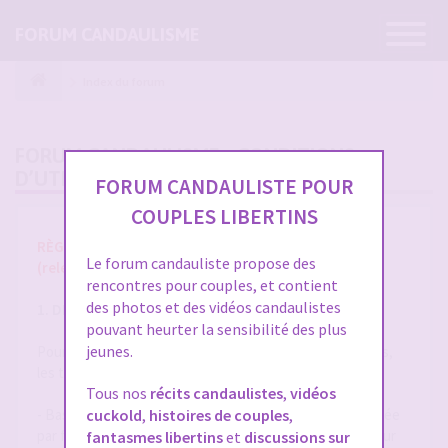
Ouvrir
FORUM CANDAULISME
la
navigatio
Index du forum
FORUM CANDAULISME - CONDITIONS
D’UTILISATION
FORUM CANDAULISTE POUR
COUPLES LIBERTINS
RÈGLES ET CONDITIONS GÉNÉRALES D'UTILISATION
Le forum candauliste propose des
(release 1.8 du 01/10/2025)
rencontres pour couples, et contient
des photos et des vidéos candaulistes
1. DÉFINITIONS
pouvant heurter la sensibilité des plus
jeunes.
Pour la compréhension et l'interprétation des présentes,
les termes suivants auront la signification ci-après :
Tous nos
récits candaulistes
,
vidéos
- Base de Données : désigne la base de données exploitée
cuckold
,
histoires de couples
,
par forum-candaulisme.fr et automatiquement mise à jour
fantasmes libertins
et
discussions sur