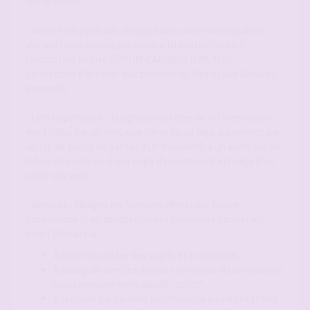
ses activités.
- Identifiant / pseudo : désigne une suite numérique ou
alphabétique choisie par chaque Utilisateur suite à
l'inscription au Site FORUM-CANDAULISME.fr et
permettant d'accéder aux contenu du Site et aux Services
proposés.
- Lien Hypertexte : désigne le système de référencement
matérialisé par un mot, une icône ou un logo qui permet par
un clic de souris de passer d'un document à un autre sur un
même site web ou d'une page d'un site web à la page d'un
autre site web.
- Services : désigne les Services offerts par forum-
candaulisme.fr en application des présentes consistant
pour l'Utilisateur :
A écrire et poster des sujets et y répondre;
A dialoguer avec les autres connectés via un système
plus communément appelé "tchat"
A recevoir par courrier électronique les notifications