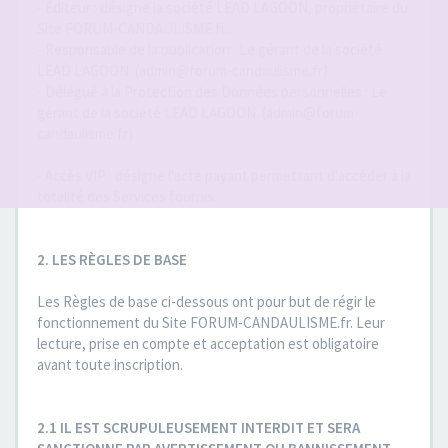
- Éditeur : désigne la société LEAD LAGOON, propriétaire du
Site FORUM-CANDAULISME.fr..
- Responsable de la publication : Le gérant de la société
LEAD LAGOON. (admin@forum-candaulisme.fr)
- Délégué à la Protection des Données personnelles : Le
gérant de la société LEAD LAGOON. (admin@forum-
candaulisme.fr)
- Accès VIP : désigne l'acte payant permettant d'accéder à la
totalité des Services fournis.
2. LES RÈGLES DE BASE
Les Règles de base ci-dessous ont pour but de régir le
fonctionnement du Site FORUM-CANDAULISME.fr. Leur
lecture, prise en compte et acceptation est obligatoire
avant toute inscription.
2.1 IL EST SCRUPULEUSEMENT INTERDIT ET SERA