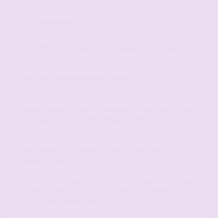
aux messages postés et messages privés.
A consulter les sujets et autres rubriques de la base
de données.
- Site FORUM-CANDAULISME.fr : désigne le Site web
exploité par forum-candaulisme.fr et mis à la disposition du
public par le biais d'Internet à l' adresse URL
http://www.FORUM-CANDAULISME.fr
- Membre / Utilisateur : désigne la personne physique,
majeure de plus de 18 ans et capable, utilisant les Services
offerts par le Site FORUM-CANDAULISME.fr.
- Administrateur : désigne la personne physique s'occupant
de la création et de la mise en ligne du Site FORUM-
CANDAULISME.fr.
- Modérateur : désigne les personnes physiques ayant pour
rôle de contrôler la mise en ligne des informations sur le
Site FORUM-CANDAULISME.fr.