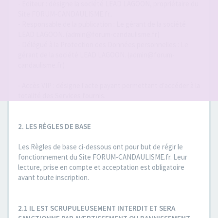
- Éditeur : désigne la société LEAD LAGOON, propriétaire du
Site FORUM-CANDAULISME.fr..
- Responsable de la publication : Le gérant de la société
LEAD LAGOON. (admin@forum-candaulisme.fr)
- Délégué à la Protection des Données personnelles : Le
gérant de la société LEAD LAGOON. (admin@forum-
candaulisme.fr)
- Accès VIP : désigne l'acte payant permettant d'accéder à la
totalité des Services fournis.
2. LES RÈGLES DE BASE
Les Règles de base ci-dessous ont pour but de régir le
fonctionnement du Site FORUM-CANDAULISME.fr. Leur
lecture, prise en compte et acceptation est obligatoire
avant toute inscription.
2.1 IL EST SCRUPULEUSEMENT INTERDIT ET SERA