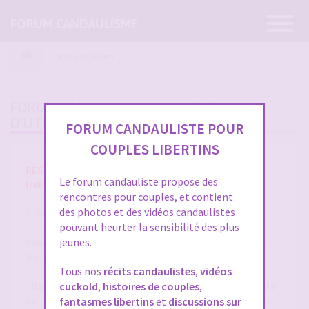
Ouvrir
FORUM CANDAULISME
la
navigatio
Index du forum
FORUM CANDAULISME - CONDITIONS
D’UTILISATION
FORUM CANDAULISTE POUR
COUPLES LIBERTINS
RÈGLES ET CONDITIONS GÉNÉRALES D'UTILISATION
Le forum candauliste propose des
(release 1.8 du 01/10/2025)
rencontres pour couples, et contient
des photos et des vidéos candaulistes
1. DÉFINITIONS
pouvant heurter la sensibilité des plus
jeunes.
Pour la compréhension et l'interprétation des présentes,
les termes suivants auront la signification ci-après :
Tous nos
récits candaulistes
,
vidéos
- Base de Données : désigne la base de données exploitée
cuckold
,
histoires de couples
,
par forum-candaulisme.fr et automatiquement mise à jour
fantasmes libertins
et
discussions sur