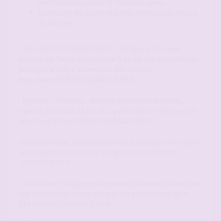
aux messages postés et messages privés.
A consulter les sujets et autres rubriques de la base
de données.
- Site FORUM-CANDAULISME.fr : désigne le Site web
exploité par forum-candaulisme.fr et mis à la disposition du
public par le biais d'Internet à l' adresse URL
http://www.FORUM-CANDAULISME.fr
- Membre / Utilisateur : désigne la personne physique,
majeure de plus de 18 ans et capable, utilisant les Services
offerts par le Site FORUM-CANDAULISME.fr.
- Administrateur : désigne la personne physique s'occupant
de la création et de la mise en ligne du Site FORUM-
CANDAULISME.fr.
- Modérateur : désigne les personnes physiques ayant pour
rôle de contrôler la mise en ligne des informations sur le
Site FORUM-CANDAULISME.fr.