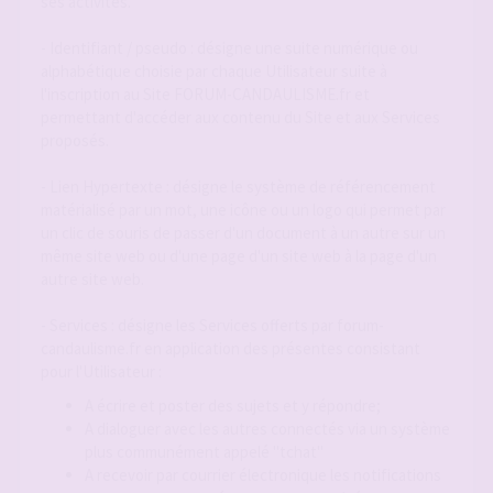
ses activités.
- Identifiant / pseudo : désigne une suite numérique ou
alphabétique choisie par chaque Utilisateur suite à
l'inscription au Site FORUM-CANDAULISME.fr et
permettant d'accéder aux contenu du Site et aux Services
proposés.
- Lien Hypertexte : désigne le système de référencement
matérialisé par un mot, une icône ou un logo qui permet par
un clic de souris de passer d'un document à un autre sur un
même site web ou d'une page d'un site web à la page d'un
autre site web.
- Services : désigne les Services offerts par forum-
candaulisme.fr en application des présentes consistant
pour l'Utilisateur :
A écrire et poster des sujets et y répondre;
A dialoguer avec les autres connectés via un système
plus communément appelé "tchat"
A recevoir par courrier électronique les notifications