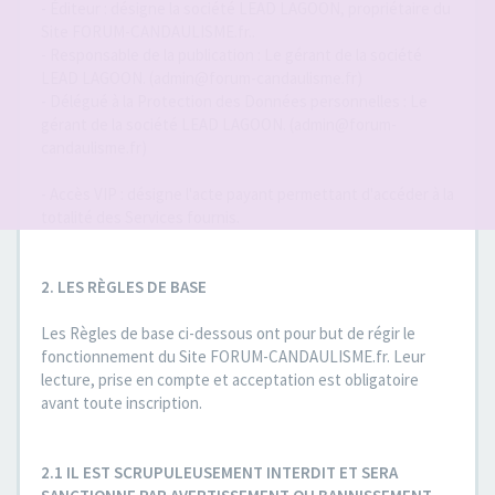
- Éditeur : désigne la société LEAD LAGOON, propriétaire du
Site FORUM-CANDAULISME.fr..
- Responsable de la publication : Le gérant de la société
LEAD LAGOON. (admin@forum-candaulisme.fr)
- Délégué à la Protection des Données personnelles : Le
gérant de la société LEAD LAGOON. (admin@forum-
candaulisme.fr)
- Accès VIP : désigne l'acte payant permettant d'accéder à la
totalité des Services fournis.
2. LES RÈGLES DE BASE
Les Règles de base ci-dessous ont pour but de régir le
fonctionnement du Site FORUM-CANDAULISME.fr. Leur
lecture, prise en compte et acceptation est obligatoire
avant toute inscription.
2.1 IL EST SCRUPULEUSEMENT INTERDIT ET SERA