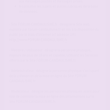
aux messages postés et messages privés.
A consulter les sujets et autres rubriques de la base
de données.
- Site FORUM-CANDAULISME.fr : désigne le Site web
exploité par forum-candaulisme.fr et mis à la disposition du
public par le biais d'Internet à l' adresse URL
http://www.FORUM-CANDAULISME.fr
- Membre / Utilisateur : désigne la personne physique,
majeure de plus de 18 ans et capable, utilisant les Services
offerts par le Site FORUM-CANDAULISME.fr.
- Administrateur : désigne la personne physique s'occupant
de la création et de la mise en ligne du Site FORUM-
CANDAULISME.fr.
- Modérateur : désigne les personnes physiques ayant pour
rôle de contrôler la mise en ligne des informations sur le
Site FORUM-CANDAULISME.fr.