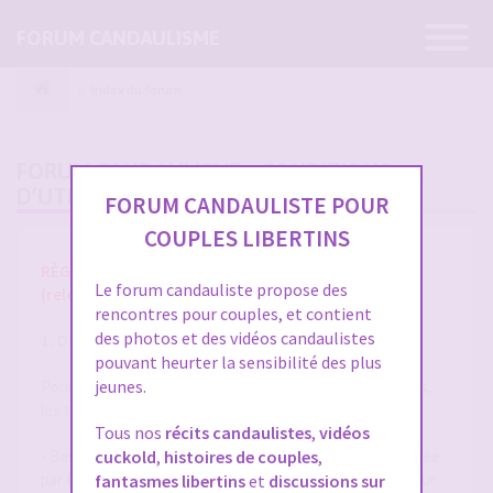
Ouvrir
FORUM CANDAULISME
la
navigatio
Index du forum
FORUM CANDAULISME - CONDITIONS
D’UTILISATION
FORUM CANDAULISTE POUR
COUPLES LIBERTINS
RÈGLES ET CONDITIONS GÉNÉRALES D'UTILISATION
Le forum candauliste propose des
(release 1.8 du 01/10/2025)
rencontres pour couples, et contient
des photos et des vidéos candaulistes
1. DÉFINITIONS
pouvant heurter la sensibilité des plus
jeunes.
Pour la compréhension et l'interprétation des présentes,
les termes suivants auront la signification ci-après :
Tous nos
récits candaulistes
,
vidéos
- Base de Données : désigne la base de données exploitée
cuckold
,
histoires de couples
,
par forum-candaulisme.fr et automatiquement mise à jour
fantasmes libertins
et
discussions sur