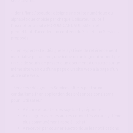
ses activités.
- Identifiant / pseudo : désigne une suite numérique ou
alphabétique choisie par chaque Utilisateur suite à
l'inscription au Site FORUM-CANDAULISME.fr et
permettant d'accéder aux contenu du Site et aux Services
proposés.
- Lien Hypertexte : désigne le système de référencement
matérialisé par un mot, une icône ou un logo qui permet par
un clic de souris de passer d'un document à un autre sur un
même site web ou d'une page d'un site web à la page d'un
autre site web.
- Services : désigne les Services offerts par forum-
candaulisme.fr en application des présentes consistant
pour l'Utilisateur :
A écrire et poster des sujets et y répondre;
A dialoguer avec les autres connectés via un système
plus communément appelé "tchat"
A recevoir par courrier électronique les notifications