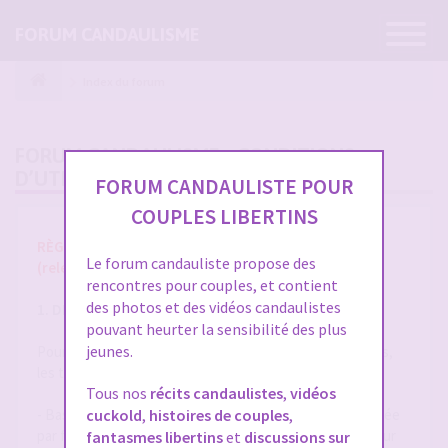
Ouvrir
FORUM CANDAULISME
la
navigatio
Index du forum
FORUM CANDAULISME - CONDITIONS
D’UTILISATION
FORUM CANDAULISTE POUR
COUPLES LIBERTINS
RÈGLES ET CONDITIONS GÉNÉRALES D'UTILISATION
Le forum candauliste propose des
(release 1.8 du 01/10/2025)
rencontres pour couples, et contient
des photos et des vidéos candaulistes
1. DÉFINITIONS
pouvant heurter la sensibilité des plus
jeunes.
Pour la compréhension et l'interprétation des présentes,
les termes suivants auront la signification ci-après :
Tous nos
récits candaulistes
,
vidéos
- Base de Données : désigne la base de données exploitée
cuckold
,
histoires de couples
,
par forum-candaulisme.fr et automatiquement mise à jour
fantasmes libertins
et
discussions sur