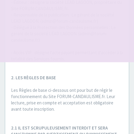
- Éditeur : désigne la société LEAD LAGOON, propriétaire du
Site FORUM-CANDAULISME.fr..
- Responsable de la publication : Le gérant de la société
LEAD LAGOON. (admin@forum-candaulisme.fr)
- Délégué à la Protection des Données personnelles : Le
gérant de la société LEAD LAGOON. (admin@forum-
candaulisme.fr)
- Accès VIP : désigne l'acte payant permettant d'accéder à la
totalité des Services fournis.
2. LES RÈGLES DE BASE
Les Règles de base ci-dessous ont pour but de régir le
fonctionnement du Site FORUM-CANDAULISME.fr. Leur
lecture, prise en compte et acceptation est obligatoire
avant toute inscription.
2.1 IL EST SCRUPULEUSEMENT INTERDIT ET SERA