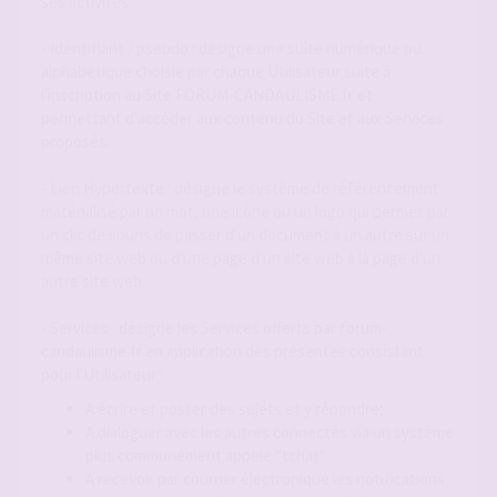
ses activités.
- Identifiant / pseudo : désigne une suite numérique ou
alphabétique choisie par chaque Utilisateur suite à
l'inscription au Site FORUM-CANDAULISME.fr et
permettant d'accéder aux contenu du Site et aux Services
proposés.
- Lien Hypertexte : désigne le système de référencement
matérialisé par un mot, une icône ou un logo qui permet par
un clic de souris de passer d'un document à un autre sur un
même site web ou d'une page d'un site web à la page d'un
autre site web.
- Services : désigne les Services offerts par forum-
candaulisme.fr en application des présentes consistant
pour l'Utilisateur :
A écrire et poster des sujets et y répondre;
A dialoguer avec les autres connectés via un système
plus communément appelé "tchat"
A recevoir par courrier électronique les notifications