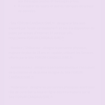
aux messages postés et messages privés.
A consulter les sujets et autres rubriques de la base
de données.
- Site FORUM-CANDAULISME.fr : désigne le Site web
exploité par forum-candaulisme.fr et mis à la disposition du
public par le biais d'Internet à l' adresse URL
http://www.FORUM-CANDAULISME.fr
- Membre / Utilisateur : désigne la personne physique,
majeure de plus de 18 ans et capable, utilisant les Services
offerts par le Site FORUM-CANDAULISME.fr.
- Administrateur : désigne la personne physique s'occupant
de la création et de la mise en ligne du Site FORUM-
CANDAULISME.fr.
- Modérateur : désigne les personnes physiques ayant pour
rôle de contrôler la mise en ligne des informations sur le
Site FORUM-CANDAULISME.fr.