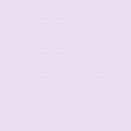
- Site FORUM-CANDAULISME.fr : désigne le Site web explo
l' adresse URL
http://www.FORUM-CANDAULISME.fr
- Membre / Utilisateur : désigne la personne physique,
CANDAULISME.fr.
- Administrateur : désigne la personne physique s'occ
- Modérateur : désigne les personnes physiques ayant 
CANDAULISME.fr.
- Éditeur : désigne la société LEAD LAGOON, propriéta
- Responsable de la publication : Le gérant de la so
- Délégué à la Protection des Données personnelles :
- Accès VIP : désigne l'acte payant permettant d'accéde
2. LES RÈGLES DE BASE
Les Règles de base ci-dessous ont pour but de régir 
acceptation est obligatoire avant toute inscription.