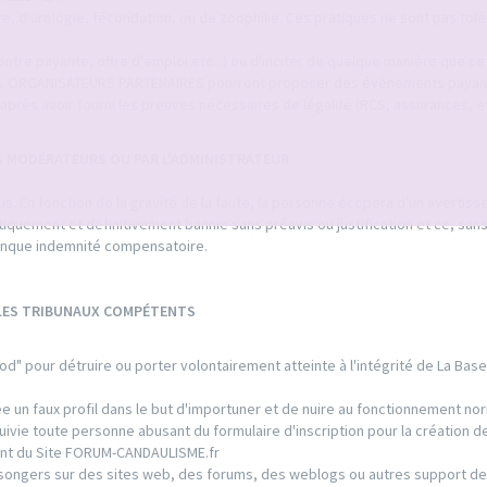
ure, d'urologie, fécondation, ou de zoophilie. Ces pratiques ne sont pas tol
tre payante, offre d'emploi etc...) ou d'inciter de quelque manière que ce s
tuts ORGANISATEURS PARTENAIRES pourront proposer des évènements payan
après avoir fourni les preuves nécessaires de légalité (RCS, assurances, etc
S MODÉRATEURS OU PAR L'ADMINISTRATEUR
. En fonction de la gravité de la faute, la personne écopera d'un avertis
matiquement et définitivement bannie sans préavis ou justification et ce, san
conque indemnité compensatoire.
 LES TRIBUNAUX COMPÉTENTS
od" pour détruire ou porter volontairement atteinte à l'intégrité de La Bas
 un faux profil dans le but d'importuner et de nuire au fonctionnement nor
ie toute personne abusant du formulaire d'inscription pour la création de
ment du Site FORUM-CANDAULISME.fr
ongers sur des sites web, des forums, des weblogs ou autres support de