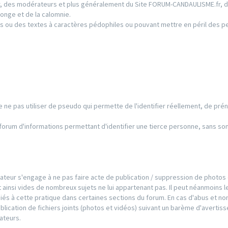
ur, des modérateurs et plus généralement du Site FORUM-CANDAULISME.fr, d
onge et de la calomnie.
s ou des textes à caractères pédophiles ou pouvant mettre en péril des 
 de ne pas utiliser de pseudo qui permette de l'identifier réellement, de pré
e forum d'informations permettant d'identifier une tierce personne, sans so
ilisateur s'engage à ne pas faire acte de publication / suppression de photos
 ainsi vides de nombreux sujets ne lui appartenant pas. Il peut néanmoins l
iés à cette pratique dans certaines sections du forum. En cas d'abus et no
publication de fichiers joints (photos et vidéos) suivant un barème d'averti
ateurs.