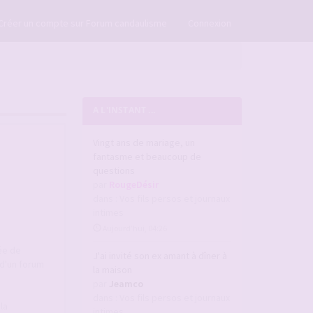
×
Créer un compte sur Forum candaulisme
Connexion
A L'INSTANT ...
Vingt ans de mariage, un
fantasme et beaucoup de
questions
par
RougeDésir
dans :
Vos fils persos et journaux
intimes
Aujourd’hui, 04:26
ée de
J'ai invité son ex amant à dîner à
d'un forum
la maison
par
Jeamco
dans :
Vos fils persos et journaux
la
intimes