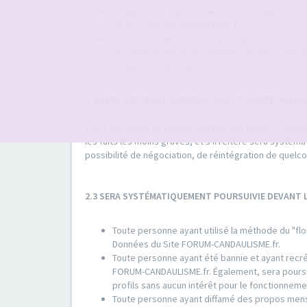
De publier un sujet traitant de scatologie, tort
du Site FORUM-CANDAULISME.fr.
De passer une annonce à caractère vénal (rencon
prostitution. Seuls les membres ayant le sta
moyennant participation financière au forum et 
2.2 SERA SYSTÉMATIQUEMENT SANCTIONNÉE PAR LE
Toute personne ne respectant pas ces règles ci-dessus
les faits les moins graves, et s'il réitère sera systé
possibilité de négociation, de réintégration de quel
2.3 SERA SYSTÉMATIQUEMENT POURSUIVIE DEVANT
Toute personne ayant utilisé la méthode du "flo
Données du Site FORUM-CANDAULISME.fr.
Toute personne ayant été bannie et ayant recrée
FORUM-CANDAULISME.fr. Également, sera poursuiv
profils sans aucun intérêt pour le fonctionne
Toute personne ayant diffamé des propos mens