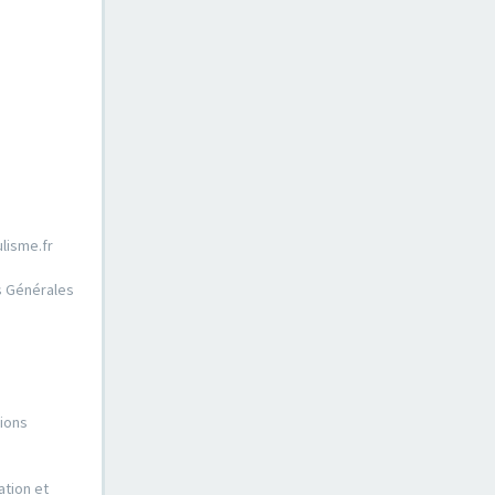
lisme.fr
ns Générales
tions
ation et