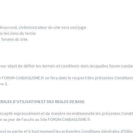
ésaccord, L'Administrateur du site sera seul juge.
us les sens du terme
 forums du Site.
pour objet de définir les termes et conditions dans lesquelles forum-candau
 Site FORUM-CANDAULISME.fr se fera dans le respect des présentes Conditio
he 2.
RALES D'UTILISATION ET DES REGLES DE BASE
ir accepté expressément et de manière inconditionnelle les présentes Condi
eur au jour de l'accès au Site FORUM-CANDAULISME.fr.
out ou partie et à tout moment les présentes Conditions Générales d'Utilis