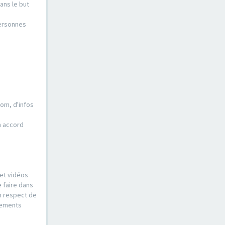
ans le but
personnes
nom, d'infos
n accord
 et vidéos
e faire dans
n respect de
ssements