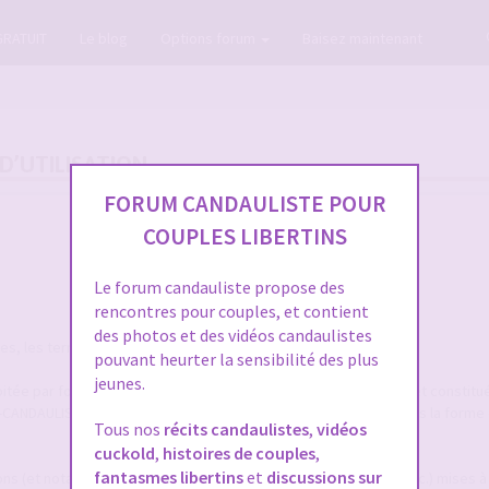
GRATUIT
Le blog
Options forum
Baisez maintenant
D’UTILISATION
FORUM CANDAULISTE POUR
COUPLES LIBERTINS
Le forum candauliste propose des
rencontres pour couples, et contient
des photos et des vidéos candaulistes
, les termes suivants auront la signification ci-après :
pouvant heurter la sensibilité des plus
jeunes.
itée par forum-candaulisme.fr et automatiquement mise à jour et constitu
M-CANDAULISME.fr, répertoriées et ordonnancées notamment sous la forme 
Tous nos
récits candaulistes
,
vidéos
cuckold
,
histoires de couples
,
fantasmes libertins
et
discussions sur
ions (et notamment textes, annonces, photographies, images, etc.) mises à 