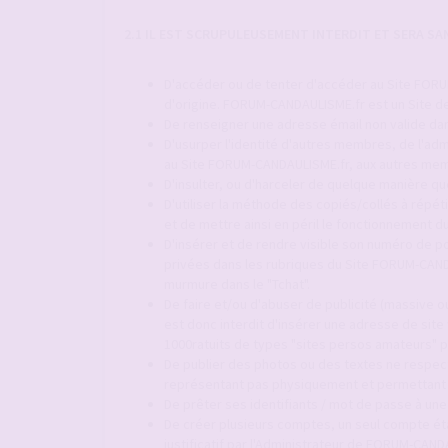
2.1 IL EST SCRUPULEUSEMENT INTERDIT ET SERA S
D'accéder ou de tenter d'accéder au Site FORUM
d'origine. FORUM-CANDAULISME.fr est un Site de
De renseigner une adresse émail non valide dan
D'usurper l'identité d'autres membres, de l'adm
au Site FORUM-CANDAULISME.fr, aux autres mem
D'insulter, ou d'harceler de quelque manière q
D'utiliser la méthode des copiés/collés à répét
et de mettre ainsi en péril le fonctionnement
D'insérer et de rendre visible son numéro de p
privées dans les rubriques du Site FORUM-CAND
murmure dans le "Tchat".
De faire et/ou d'abuser de publicité (massive ou
est donc interdit d'insérer une adresse de site
1000ratuits de types "sites persos amateurs" p
De publier des photos ou des textes ne respect
représentant pas physiquement et permettant d'
De prêter ses identifiants / mot de passe à une
De créer plusieurs comptes, un seul compte é
justificatif par l'Administrateur de FORUM-CAND