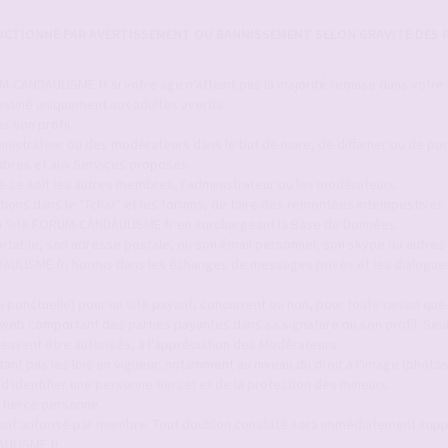
ANCTIONNE PAR AVERTISSEMENT OU BANNISSEMENT SELON GRAVITE DES F
-CANDAULISME.fr si votre âge n’atteint pas la majorité requise dans votre
stiné uniquement aux adultes avertis.
s son profil.
inistrateur ou des modérateurs dans le but de nuire, de diffamer ou de por
bres et aux Services proposés.
ue ce soit les autres membres, l'administrateur ou les modérateurs.
itions dans le "Tchat" et les forums, de faire des remontées intempestives 
 du Site FORUM-CANDAULISME.fr en surchargeant la Base de Données.
ortable, son adresse postale, ou son émail personnel, son skype ou autres 
AULISME.fr, hormis dans les échanges de messages privés et les dialogue
 ponctuelle) pour un site payant, concurrent ou non, pour toute raison que c
 web comportant des parties payantes dans sa signature ou son profil. Seul
euvent être autorisés, à l'appréciation des Modérateurs.
ant pas les lois en vigueur, notamment au niveau du droit à l'image (photo
identifier une personne tierce) et de la protection des mineurs.
 tierce personne.
tant autorisé par membre. Tout doublon constaté sera immédiatement sup
AULISME.fr