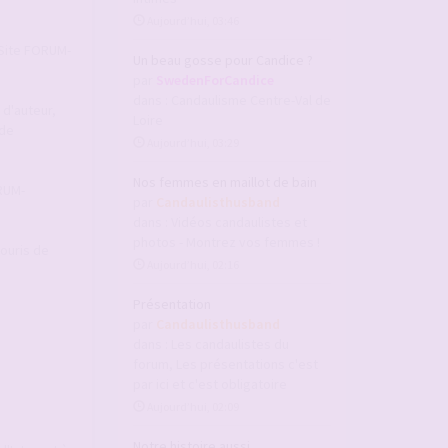
Aujourd’hui, 03:46
u Site FORUM-
Un beau gosse pour Candice ?
par
SwedenForCandice
dans :
Candaulisme Centre-Val de
 d'auteur,
Loire
 de
Aujourd’hui, 03:29
Nos femmes en maillot de bain
ORUM-
par
Candaulisthusband
dans :
Vidéos candaulistes et
photos - Montrez vos femmes !
souris de
Aujourd’hui, 02:16
Présentation
par
Candaulisthusband
dans :
Les candaulistes du
forum, Les présentations c'est
par ici et c'est obligatoire
Aujourd’hui, 02:09
Notre histoire aussi