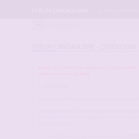
FORUM CANDAULISME
Le Tchat Candauliste 
Index du forum
FORUM CANDAULISME - CONDITIONS 
RÈGLES ET CONDITIONS GÉNÉRALES D'UTILISATION
(release 1.8 du 01/10/2025)
1. DÉFINITIONS
Pour la compréhension et l'interprétation des présentes
- Base de Données : désigne la base de données explo
l'ensemble des données collectées via le Site FORU
accessible en ligne.
- Contenu Éditorial : désigne l'ensemble des informat