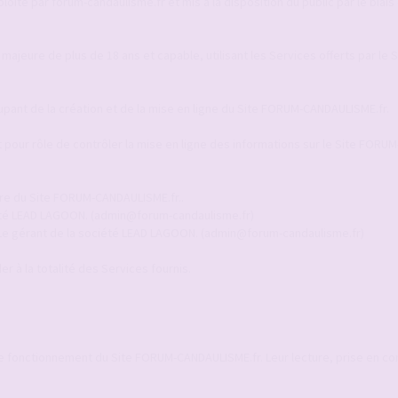
ité par forum-candaulisme.fr et mis à la disposition du public par le biais 
 majeure de plus de 18 ans et capable, utilisant les Services offerts par le
upant de la création et de la mise en ligne du Site FORUM-CANDAULISME.fr.
pour rôle de contrôler la mise en ligne des informations sur le Site FORUM
ire du Site FORUM-CANDAULISME.fr..
ciété LEAD LAGOON. (admin@forum-candaulisme.fr)
 Le gérant de la société LEAD LAGOON. (admin@forum-candaulisme.fr)
r à la totalité des Services fournis.
le fonctionnement du Site FORUM-CANDAULISME.fr. Leur lecture, prise en c