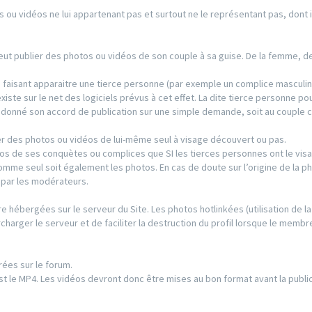
s ou vidéos ne lui appartenant pas et surtout ne le représentant pas, dont il
 peut publier des photos ou vidéos de son couple à sa guise. De la femme, 
s faisant apparaitre une tierce personne (par exemple un complice masculin
existe sur le net des logiciels prévus à cet effet. La dite tierce personne po
s donné son accord de publication sur une simple demande, soit au couple 
r des photos ou vidéos de lui-même seul à visage découvert ou pas.
os de ses conquètes ou complices que SI les tierces personnes ont le visa
’homme seul soit également les photos. En cas de doute sur l’origine de la p
e par les modérateurs.
re hébergées sur le serveur du Site. Les photos hotlinkées (utilisation de la
charger le serveur et de faciliter la destruction du profil lorsque le membre
rées sur le forum.
t le MP4. Les vidéos devront donc être mises au bon format avant la public