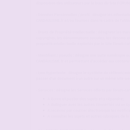
disposition des Utilisateurs par le biais du Site FOR
- Données Personnelles / profil : désigne les informat
CANDAULISME.fr et/ou fournies dans le cadre de l'utili
- Droits de Propriété Intellectuelle : désignent les m
copyrights, les dénominations sociales, les dessins e
propriété intellectuelle exploités par le Site forum-ca
- Identifiant / pseudo : désigne une suite numérique ou
CANDAULISME.fr et permettant d'accéder aux contenu 
- Lien Hypertexte : désigne le système de référenceme
passer d'un document à un autre sur un même site web
- Services : désigne les Services offerts par forum-can
A écrire et poster des sujets et y répondre;
A dialoguer avec les autres connectés via un
A recevoir par courrier électronique les notif
A consulter les sujets et autres rubriques de l