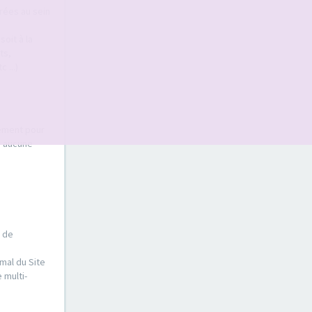
érées au sein
oit à la
ts,
 ...)
sement pour
s aucune
e de
mal du Site
 multi-