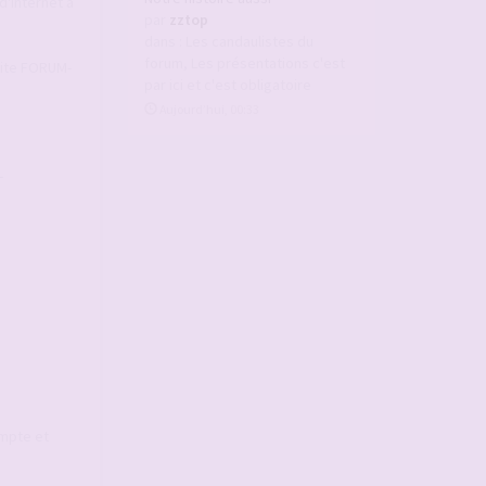
d'Internet à
par
zztop
dans :
Les candaulistes du
forum, Les présentations c'est
 Site FORUM-
par ici et c'est obligatoire
Aujourd’hui, 00:33
-
ompte et