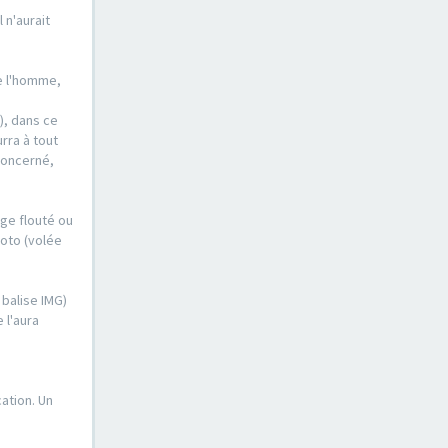
 n'aurait
de l'homme,
), dans ce
urra à tout
concerné,
ge flouté ou
hoto (volée
 balise IMG)
 l'aura
ation. Un