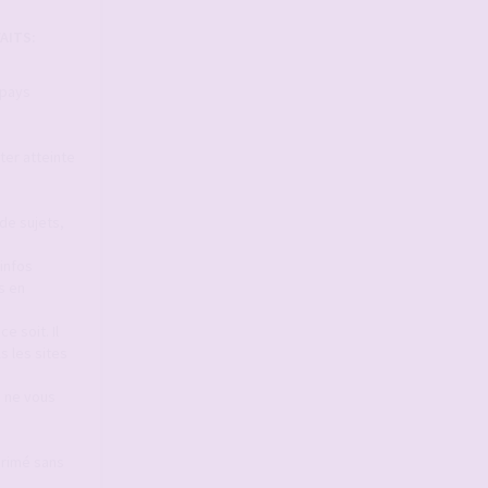
AITS:
 pays
ter atteinte
de sujets,
infos
s en
e soit. Il
s les sites
s ne vous
primé sans