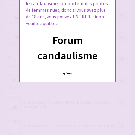
le candaulisme
comportent des photos
de femmes nues, donc si vous avez plus
CANDAULISME AUVERGNE-RHÔNE-ALPES
de 18 ans, vous pouvez ENTRER, sinon
veuillez quittez.
Forum
CANDAULISME BOURGOGNE-FRANCHE-COMTÉ
candaulisme
CANDAULISME BRETAGNE
Quittez
CANDAULISME CENTRE-VAL DE LOIRE
CANDAULISME LANGUEDOC-ROUSSILLON-MIDI-
PYRÉNÉES
CANDAULISME NORD-PAS-DE-CALAIS-PICARDIE