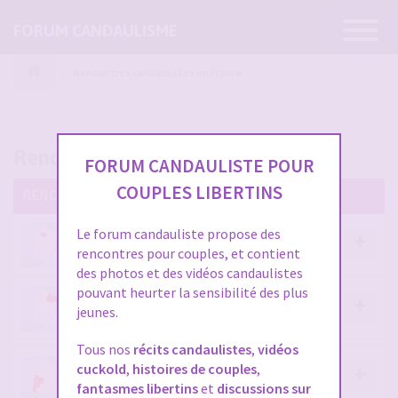
Ouvrir
FORUM CANDAULISME
la
navigatio
Rencontres candaulistes en France
Rencontres candaulistes en France
FORUM CANDAULISTE POUR
COUPLES LIBERTINS
RENCONTRES CANDAULISTES EN FRANCE
Le forum candauliste propose des
CANDAULISME PARIS - ILE DE FRANCE
rencontres pour couples, et contient
des photos et des vidéos candaulistes
pouvant heurter la sensibilité des plus
CANDAULISME ALSACE-CHAMPAGNE-ARDENNES-
jeunes.
LORRAINE
Tous nos
récits candaulistes
,
vidéos
cuckold
,
histoires de couples
,
CANDAULISME AQUITAINE-LIMOUSIN-POITOU-
fantasmes libertins
et
discussions sur
CHARENTES