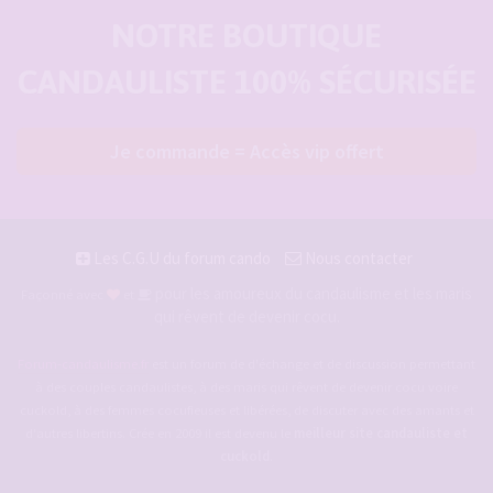
NOTRE BOUTIQUE
CANDAULISTE 100% SÉCURISÉE
Je commande = Accès vip offert
Les C.G.U du forum cando
Nous contacter
pour les amoureux du candaulisme et les maris
Façonné avec
et
qui rêvent de devenir cocu.
Forum-candaulisme.fr
est un forum de d'échange et de discussion permettant
à des couples candaulistes, à des maris qui rêvent de devenir cocu voire
cuckold, à des femmes cocufieuses et libérées, de discuter avec des amants et
d'autres libertins. Crée en 2009 il est devenu le
meilleur site candauliste et
cuckold
.