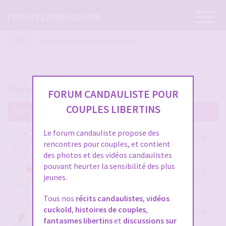
Ouvrir
FORUM CANDAULISME
la
navigatio
Rencontres candaulistes en France
Rencontres candaulistes en France
FORUM CANDAULISTE POUR
COUPLES LIBERTINS
RENCONTRES CANDAULISTES EN FRANCE
Le forum candauliste propose des
CANDAULISME PARIS - ILE DE FRANCE
rencontres pour couples, et contient
des photos et des vidéos candaulistes
pouvant heurter la sensibilité des plus
CANDAULISME ALSACE-CHAMPAGNE-ARDENNES-
jeunes.
LORRAINE
Tous nos
récits candaulistes
,
vidéos
cuckold
,
histoires de couples
,
CANDAULISME AQUITAINE-LIMOUSIN-POITOU-
fantasmes libertins
et
discussions sur
CHARENTES