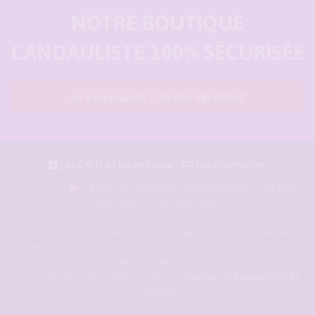
NOTRE BOUTIQUE
CANDAULISTE 100% SÉCURISÉE
Je commande = Accès vip offert
Les C.G.U du forum cando
Nous contacter
pour les amoureux du candaulisme et les maris
Façonné avec
et
qui rêvent de devenir cocu.
Forum-candaulisme.fr
est un forum de d'échange et de discussion permettant
à des couples candaulistes, à des maris qui rêvent de devenir cocu voire
cuckold, à des femmes cocufieuses et libérées, de discuter avec des amants et
d'autres libertins. Crée en 2009 il est devenu le
meilleur site candauliste et
cuckold
.