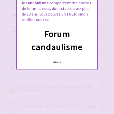
le candaulisme
comportent des photos
de femmes nues, donc si vous avez plus
CANDAULISME AUVERGNE-RHÔNE-ALPES
de 18 ans, vous pouvez ENTRER, sinon
veuillez quittez.
Forum
CANDAULISME BOURGOGNE-FRANCHE-COMTÉ
candaulisme
CANDAULISME BRETAGNE
Quittez
CANDAULISME CENTRE-VAL DE LOIRE
CANDAULISME LANGUEDOC-ROUSSILLON-MIDI-
PYRÉNÉES
CANDAULISME NORD-PAS-DE-CALAIS-PICARDIE