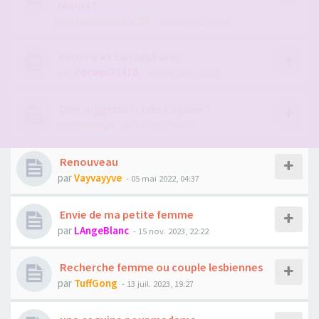
réalité?
par
Maximilien75008
- 06 août 2023, 07:46
Femme et candaulisme
par
Cocudu31410
- 02 sept. 2023, 11:12
Une suggestion très coquine !
par
cando16
- 20 avr. 2021, 05:50
Renouveau
par
Vayvayyve
- 05 mai 2022, 04:37
Envie de ma petite femme
par
LAngeBlanc
- 15 nov. 2023, 22:22
Recherche femme ou couple lesbiennes
par
TuffGong
- 13 juil. 2023, 19:27