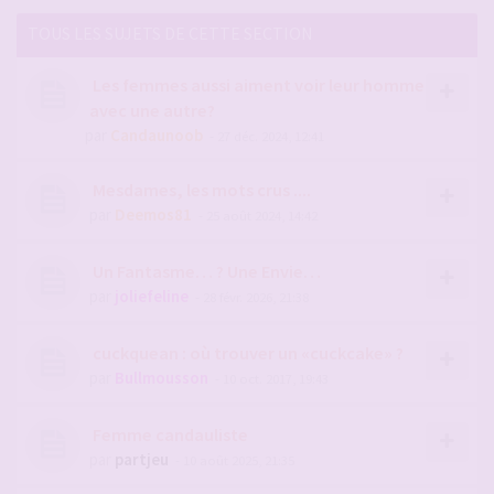
TOUS LES SUJETS DE CETTE SECTION
Les femmes aussi aiment voir leur homme
avec une autre?
par
Candaunoob
- 27 déc. 2024, 12:41
Mesdames, les mots crus ....
par
Deemos81
- 25 août 2024, 14:42
Un Fantasme… ? Une Envie…
par
joliefeline
- 28 févr. 2026, 21:38
cuckquean : où trouver un «cuckcake» ?
par
Bullmousson
- 10 oct. 2017, 19:43
Femme candauliste
par
partjeu
- 10 août 2025, 21:35