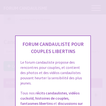
Ouvrir
FORUM CANDAULISME
la
navigatio
Candaulisme au féminin
Candaulisme au féminin
FORUM CANDAULISTE POUR
COUPLES LIBERTINS
52 sujets
Le forum candauliste propose des
Créer un Nouveau Sujet
rencontres pour couples, et contient
des photos et des vidéos candaulistes
pouvant heurter la sensibilité des plus
MERCI DE LIRE CES SUJETS IMPORTANTS
jeunes.
Tous nos
récits candaulistes
,
vidéos
Votre avis compte !
cuckold
,
histoires de couples
,
par
Stephane
- 12 janv. 2026, 14:09
- dans :
A propos
fantasmes libertins
et
discussions sur
du forum