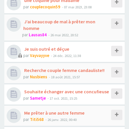
une coquine pour madame
par
couplecoquin59
- 07 mai 2023, 23:08
J’ai beaucoup de mal à prêter mon
homme
par
Lausas84
- 26 mai 2022, 20:52
Je suis outré et déçue
par
Vayvayyve
- 24 déc. 2022, 11:38
Recherche couple femme candauliste!!
par
Nusbiens
- 18 août 2021, 15:57
Souhaite échanger avec une concufieuse
par
Sametje
- 17 oct. 2021, 15:25
Me prêter à une autre femme
par
Titi568
- 26 janv. 2022, 00:40