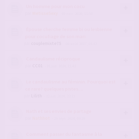
Un homme pour mon cocu
par
MetisseSexy
- 03 nov. 2020, 11:50
Épouse cherche femme bi ou lesbienne
pour cocufiage de son mari
par
couplemixte75
- 08 août 2017, 01:42
Candaulisme réciproque
par
CC01
- 01 juil. 2024, 11:42
Le candaulisme au féminin. Pourquoi est
ce rare? quelques pistes....
par
Lilith
- 22 juil. 2024, 22:11
Nath et ses envies de partage
par
Nathhot
- 25 sept. 2024, 09:29
Comment passer du fantasme à la