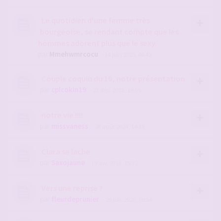
Le quotidien d'une femme très
bourgeoise, se rendant compte que les
hommes adorent plus que le sexy.
par
Mmehwmrcocu
- 14 juin 2025, 04:42
Couple coquin du 19, notre présentation
par
cplcokin19
- 23 déc. 2021, 19:05
notre vie !!!!
par
missvaness
- 28 août 2024, 14:18
Clara se lache
par
Saxojaune
- 19 avr. 2018, 15:32
Vers une reprise ?
par
fleurdeprunier
- 26 juil. 2026, 08:54