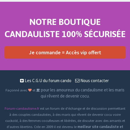
NOTRE BOUTIQUE
CANDAULISTE 100% SÉCURISÉE
Je commande = Accès vip offert
Les C.G.U du forum cando
Nous contacter
pour les amoureux du candaulisme et les maris
Façonné avec
et
qui rêvent de devenir cocu.
Forum-candaulisme.fr
est un forum de d'échange et de discussion permettant
à des couples candaulistes, à des maris qui rêvent de devenir cocu voire
cuckold, à des femmes cocufieuses et libérées, de discuter avec des amants et
d'autres libertins. Crée en 2009 il est devenu le
meilleur site candauliste et