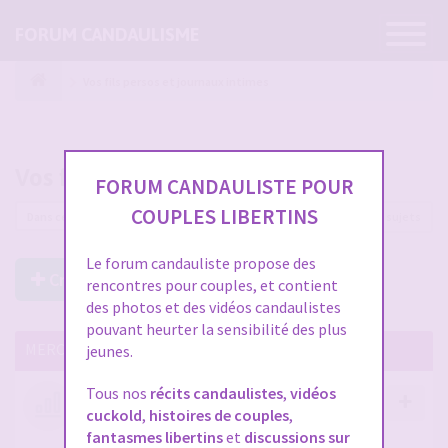
Ouvrir
FORUM CANDAULISME
la
navigatio
Vos fils persos et journaux intimes
Vos fils persos et journaux intimes
FORUM CANDAULISTE POUR
COUPLES LIBERTINS
92 sujets
Le forum candauliste propose des
Créer un Nouveau Sujet
rencontres pour couples, et contient
des photos et des vidéos candaulistes
pouvant heurter la sensibilité des plus
MERCI DE LIRE CES SUJETS IMPORTANTS
jeunes.
Tous nos
récits candaulistes
,
vidéos
Votre avis compte !
cuckold
,
histoires de couples
,
par
Stephane
- 12 janv. 2026, 14:09
- dans :
A propos
fantasmes libertins
et
discussions sur
du forum