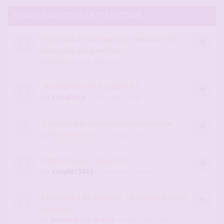
TOUS LES SUJETS DE CETTE SECTION
Vingt ans de mariage, un fantasme et
beaucoup de questions
par
Amea
- 27 juil. 2026, 08:39
Journal de notre couple V2
par
ElysaExhib
- 16 déc. 2012, 16:41
Comment je suis devenu candauliste
par
Referee1978
- 13 juin 2026, 10:30
Chloé un jour, une photo
par
couple75015
- 23 sept. 2015, 23:24
Les EXHIBS de Candice, 10 ans déjà, au fil
des jours
par
SwedenForCandice
- 04 déc. 2021, 09:41