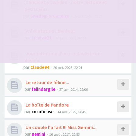
Candice by Sweden - notre histoire et
petits jeux
par
SwedenForCandice
- 15 oct. 2019, 13:23
Présentation libérée21
par
Liberee21
- 20 janv. 2021, 04:34
Journal intime d'un candauliste en
devenir
par
Claude94
- 26 oct. 2025, 22:01
Le retour de féline...
par
felindargile
- 27 avr. 2014, 22:06
La boîte de Pandore
par
cocufieuse
- 14 avr. 2025, 14:45
Un couple l'a fait !!! Miss Gemini...
par
gemini
- 16 août 2017, 22:53