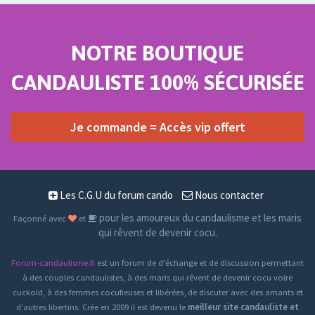
NOTRE BOUTIQUE
CANDAULISTE 100% SÉCURISÉE
Je commande = Accès vip offert
Les C.G.U du forum cando
Nous contacter
pour les amoureux du candaulisme et les maris
Façonné avec
et
qui rêvent de devenir cocu.
Forum-candaulisme.fr
est un forum de d'échange et de discussion permettant
à des couples candaulistes, à des maris qui rêvent de devenir cocu voire
cuckold, à des femmes cocufieuses et libérées, de discuter avec des amants et
d'autres libertins. Crée en 2009 il est devenu le
meilleur site candauliste et