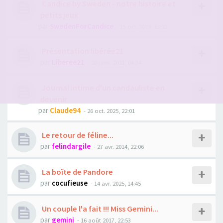
Candice by Sweden - notre histoire et
petits jeux
par
SwedenForCandice
- 15 oct. 2019, 13:23
Présentation libérée21
par
Liberee21
- 20 janv. 2021, 04:34
Journal intime d'un candauliste en
devenir
par
Claude94
- 26 oct. 2025, 22:01
Le retour de féline...
par
felindargile
- 27 avr. 2014, 22:06
La boîte de Pandore
par
cocufieuse
- 14 avr. 2025, 14:45
Un couple l'a fait !!! Miss Gemini...
par
gemini
- 16 août 2017, 22:53