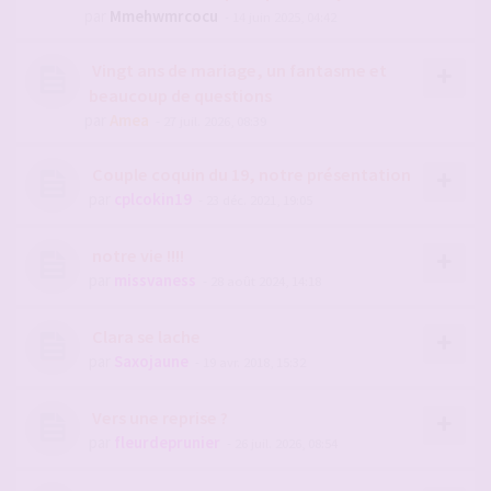
par
Mmehwmrcocu
- 14 juin 2025, 04:42
Vingt ans de mariage, un fantasme et
beaucoup de questions
par
Amea
- 27 juil. 2026, 08:39
Couple coquin du 19, notre présentation
par
cplcokin19
- 23 déc. 2021, 19:05
notre vie !!!!
par
missvaness
- 28 août 2024, 14:18
Clara se lache
par
Saxojaune
- 19 avr. 2018, 15:32
Vers une reprise ?
par
fleurdeprunier
- 26 juil. 2026, 08:54