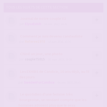
TOUS LES SUJETS DE CETTE SECTION
Journal de notre couple V2
par
ElysaExhib
- 16 déc. 2012, 16:41
Comment je suis devenu candauliste
par
Referee1978
- 13 juin 2026, 10:30
Chloé un jour, une photo
par
couple75015
- 23 sept. 2015, 23:24
Les EXHIBS de Candice, 10 ans déjà, au fil
des jours
par
SwedenForCandice
- 04 déc. 2021, 09:41
Le quotidien d'une femme très
bourgeoise, se rendant compte que les
hommes adorent plus que le sexy.