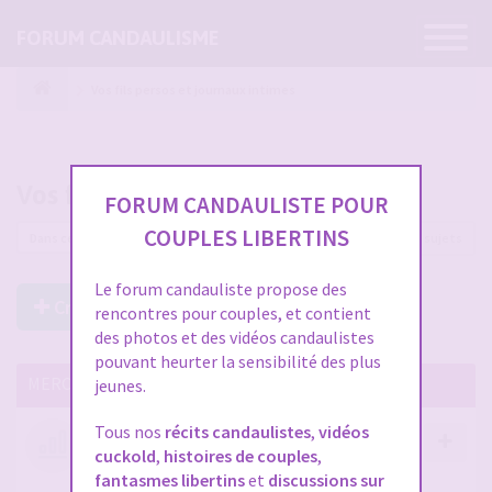
Ouvrir
FORUM CANDAULISME
la
navigatio
Vos fils persos et journaux intimes
Vos fils persos et journaux intimes
FORUM CANDAULISTE POUR
COUPLES LIBERTINS
92 sujets
Le forum candauliste propose des
Créer un Nouveau Sujet
rencontres pour couples, et contient
des photos et des vidéos candaulistes
pouvant heurter la sensibilité des plus
MERCI DE LIRE CES SUJETS IMPORTANTS
jeunes.
Tous nos
récits candaulistes
,
vidéos
Votre avis compte !
cuckold
,
histoires de couples
,
par
Stephane
- 12 janv. 2026, 14:09
- dans :
A propos
fantasmes libertins
et
discussions sur
du forum