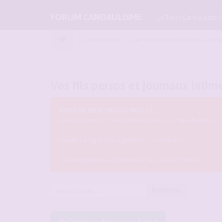
FORUM CANDAULISME
Le Tchat Candauliste 
Index du forum
Les discussions sur le Candaulisme
Vos fils persos et journaux intim
MERCI DE BIEN LIRE LES REGLES :
Vous pouvez ici créer votre fil perso comme bon vous 
- Seuls ce types de sujets sont autorisés ici
- On ne pollue pas inutilement les sujets d'autrui
Rechercher
Créer un Nouveau Sujet