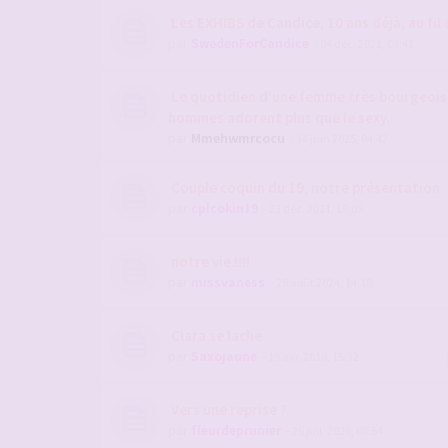
Les EXHIBS de Candice, 10 ans déjà, au fil 
par
SwedenForCandice
- 04 déc. 2021, 09:41
Le quotidien d'une femme très bourgeois
hommes adorent plus que le sexy.
par
Mmehwmrcocu
- 14 juin 2025, 04:42
Couple coquin du 19, notre présentation
par
cplcokin19
- 23 déc. 2021, 19:05
notre vie !!!!
par
missvaness
- 28 août 2024, 14:18
Clara se lache
par
Saxojaune
- 19 avr. 2018, 15:32
Vers une reprise ?
par
fleurdeprunier
- 26 juil. 2026, 08:54