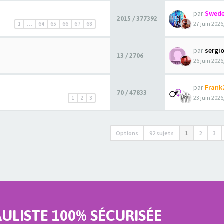
par
Swede
2015 / 377392
27 juin 2026
1
…
64
65
66
67
68
par
sergi
13 / 2706
26 juin 2026
par
Frank
70 / 47833
23 juin 2026
1
2
3
Options
92 sujets
1
2
3
LISTE 100% SÉCURISÉE