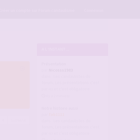
×
Créer un compte sur Forum candaulisme
Connexion
A L'INSTANT ...
Présentation
par
Nicosss1983
dans :
Les candaulistes du
forum, Les présentations c'est
par ici et c'est obligatoire
il y a 2 minutes
Notre histoire aussi
par
fab1111
4
Suivante
dans :
Les candaulistes du
forum, Les présentations c'est
par ici et c'est obligatoire