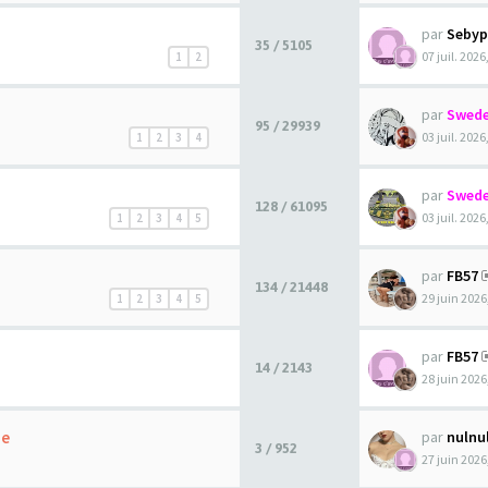
par
Sebyp
35 / 5105
07 juil. 2026
1
2
par
Swede
95 / 29939
03 juil. 2026
1
2
3
4
par
Swede
128 / 61095
03 juil. 2026
1
2
3
4
5
par
FB57
134 / 21448
29 juin 2026
1
2
3
4
5
par
FB57
14 / 2143
28 juin 2026
ue
par
nulnu
3 / 952
27 juin 2026