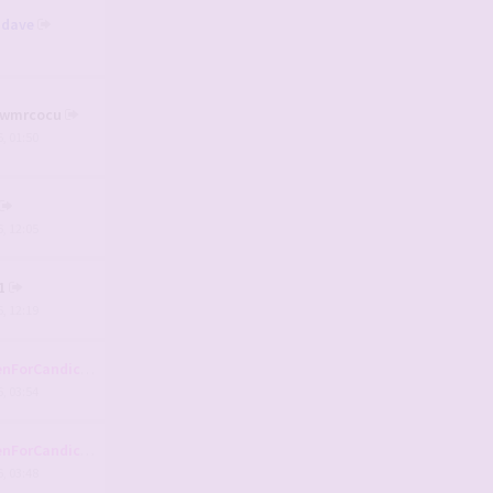
-dave
wmrcocu
, 01:50
, 12:05
1
, 12:19
nForCandice
, 03:54
nForCandice
, 03:48