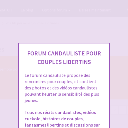
GRATUIT
Le blog
Options forum
Baisez maintenant
Vos fils persos et journaux intimes
es
FORUM CANDAULISTE POUR
COUPLES LIBERTINS
semble pour nous parler de votre évolution
Le forum candauliste propose des
rencontres pour couples, et contient
des photos et des vidéos candaulistes
pouvant heurter la sensibilité des plus
jeunes.
92 sujets
1
2
3
Tous nos
récits candaulistes
,
vidéos
cuckold
,
histoires de couples
,
fantasmes libertins
et
discussions sur