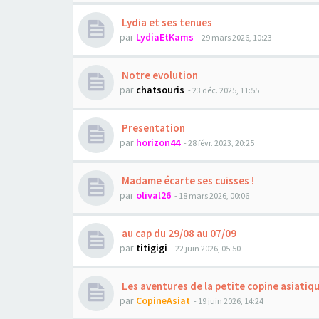
Lydia et ses tenues
par
LydiaEtKams
- 29 mars 2026, 10:23
Notre evolution
par
chatsouris
- 23 déc. 2025, 11:55
Presentation
par
horizon44
- 28 févr. 2023, 20:25
Madame écarte ses cuisses !
par
olival26
- 18 mars 2026, 00:06
au cap du 29/08 au 07/09
par
titigigi
- 22 juin 2026, 05:50
Les aventures de la petite copine asiatiq
par
CopineAsiat
- 19 juin 2026, 14:24