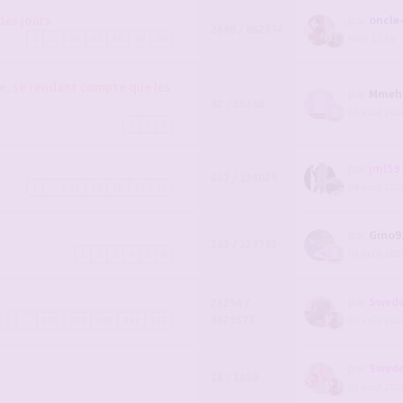
des jours
par
oncle
2698 / 862374
Hier, 12:28
1
…
86
87
88
89
90
e, se rendant compte que les
par
Mmeh
82 / 35260
05 août 2026
1
2
3
par
jml59
657 / 126029
04 août 2026
1
…
18
19
20
21
22
par
Gino9
163 / 129792
03 août 2026
1
2
3
4
5
6
par
Swede
25254 /
4629377
03 août 2026
1
…
838
839
840
841
842
par
Swede
18 / 1650
03 août 2026