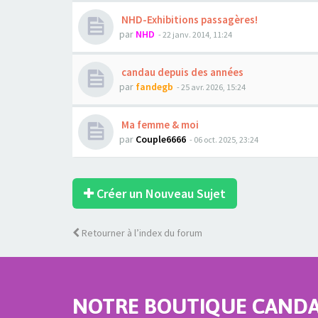
NHD-Exhibitions passagères!
par
NHD
- 22 janv. 2014, 11:24
candau depuis des années
par
fandegb
- 25 avr. 2026, 15:24
Ma femme & moi
par
Couple6666
- 06 oct. 2025, 23:24
Créer un Nouveau Sujet
Retourner à l’index du forum
NOTRE BOUTIQUE CANDAU