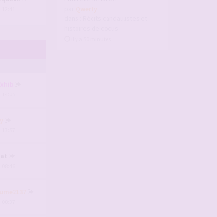
par
Qwerty
, 12:41
dans :
Récits candaulistes et
histoires de cocus
il y a 50 minutes
Exhib
, 14:05
y
, 13:57
at
, 08:46
aume2137
, 08:37