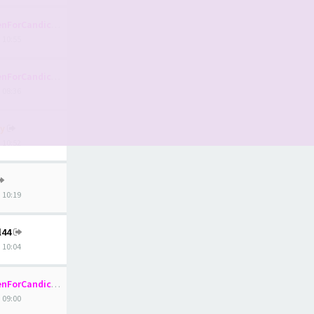
nForCandice
, 10:55
nForCandice
, 08:36
y
, 10:52
, 10:19
l44
, 10:04
nForCandice
, 09:00