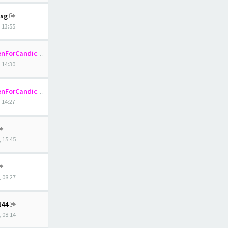
sg
, 13:55
nForCandice
, 14:30
nForCandice
, 14:27
, 15:45
, 08:27
l44
, 08:14