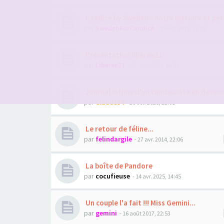
Candice by Sweden - notre histoire et pet
par
SwedenForCandice
- 15 oct. 2019, 13:23
Présentation libérée21
par
Liberee21
- 20 janv. 2021, 04:34
Journal intime d'un candauliste en deveni
par
Claude94
- 26 oct. 2025, 22:01
Le retour de féline...
par
felindargile
- 27 avr. 2014, 22:06
La boîte de Pandore
par
cocufieuse
- 14 avr. 2025, 14:45
Un couple l'a fait !!! Miss Gemini...
par
gemini
- 16 août 2017, 22:53