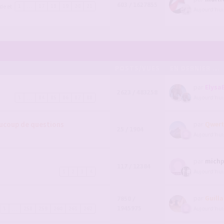
603 / 1627855
de et
1
…
17
18
19
20
21
Aujourd’hui
POSTS/VUES
EN DERNIER ...
par
Elysa
2623 / 483258
Aujourd’hui
1
…
84
85
86
87
88
aucoup de questions
par
Qwert
25 / 1904
Aujourd’hui
par
michp
117 / 12384
Aujourd’hui
1
2
3
4
par
Guill
7850 /
1945975
Aujourd’hui
1
…
258
259
260
261
262