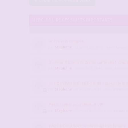
MERCI DE LIRE CES SUJETS IMPORTANTS
Votre avis compte !
par
Stephane
- 12 janv. 2026, 14:09
- dans :
A propos
2 - Pour Obtenir le diams sur le chat candau
par
Stephane
- 10 nov. 2022, 10:44
- dans :
A propos 
1- NOUVEAU SUR LE FORUM ? merci de lir
par
Stephane
- 28 juil. 2019, 15:24
- dans :
A propos 
Petit rappel pour devenir VIP
par
Stephane
- 29 avr. 2016, 13:05
- dans :
A propos 
FAQ La Certification du couple et femme