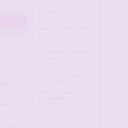
il y a 9 minutes
Présentation
par
Stephane
dans :
Les candaulistes du
forum, Les présentations c'est
par ici et c'est obligatoire
e
il y a 43 minutes
, 01:06
Ma présentation ! Evidence31
par
Stephane
5
dans :
Les candaulistes du
forum, Les présentations c'est
par ici et c'est obligatoire
il y a 44 minutes
ane
, 10:05
elles montrent leurs seins
par
Michel3132
dans :
Pratiques candaulistes et
ane
cuckolding
, 13:05
il y a 46 minutes
equeux
Enfin elle se lance