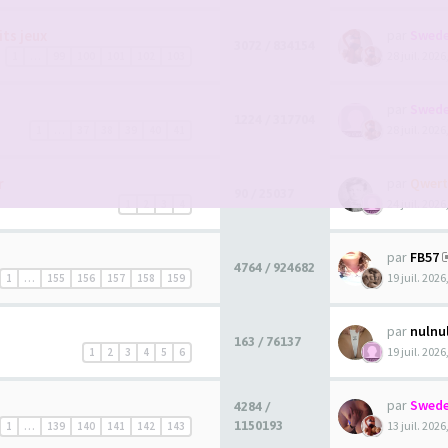
its jeux
par
Swede
3072 / 834154
28 juil. 2026
1
…
99
100
101
102
103
par
Swede
1224 / 317704
28 juil. 2026
1
…
37
38
39
40
41
r
par
Qwert
90 / 25037
24 juil. 2026
1
2
3
4
par
FB57
4764 / 924682
19 juil. 2026
1
…
155
156
157
158
159
par
nulnu
163 / 76137
19 juil. 2026
1
2
3
4
5
6
par
Swede
4284 /
1150193
13 juil. 2026
1
…
139
140
141
142
143