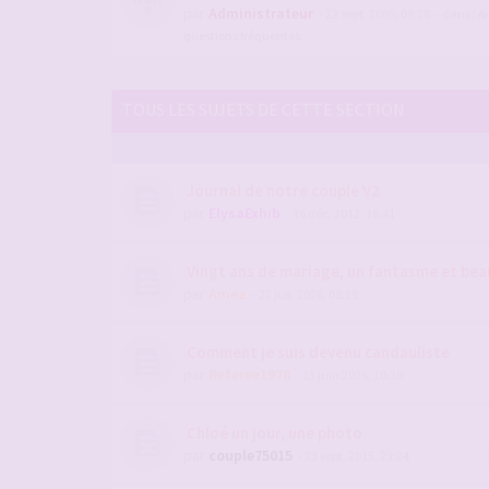
par
Administrateur
- 22 sept. 2009, 09:28
- dans :
Ai
questions fréquentes
TOUS LES SUJETS DE CETTE SECTION
Journal de notre couple V2
par
ElysaExhib
- 16 déc. 2012, 16:41
Vingt ans de mariage, un fantasme et be
par
Amea
- 27 juil. 2026, 08:39
Comment je suis devenu candauliste
par
Referee1978
- 13 juin 2026, 10:30
Chloé un jour, une photo
par
couple75015
- 23 sept. 2015, 23:24