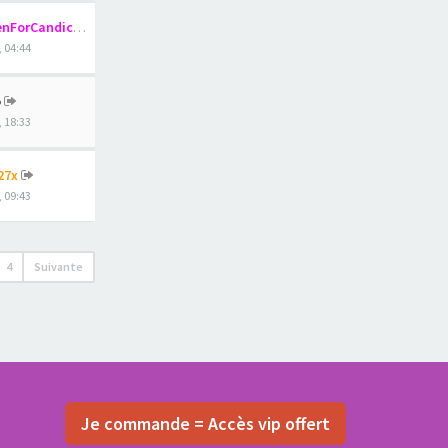
nForCandice
, 04:44
o
, 18:33
27x
, 09:43
4
Suivante
Je commande = Accès vip offert