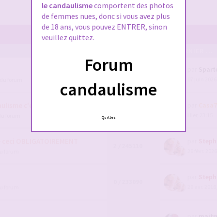
le candaulisme
comportent des photos
de femmes nues, donc si vous avez plus
de 18 ans, vous pouvez ENTRER, sinon
veuillez quittez.
POSTS/VUES
EN DERNIER ...
Forum
par
Spart
111 / 91733
07 juin 2026
 du forum
1
2
3
4
candaulisme
lisme c'est par ici !
par
Casa7
5 / 1590924
Hier, 23:15
du forum
Quittez
e ceci OBLIGATOIREMENT
par
Steph
2 / 245110
26 févr. 2026
du forum
par
Steph
0 / 233090
29 avr. 2016
du forum
par
maitr