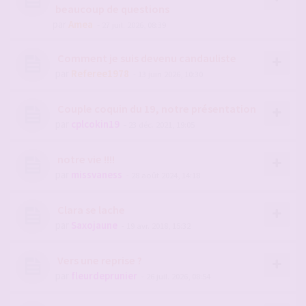
beaucoup de questions
par
Amea
- 27 juil. 2026, 08:39
Comment je suis devenu candauliste
par
Referee1978
- 13 juin 2026, 10:30
Couple coquin du 19, notre présentation
par
cplcokin19
- 23 déc. 2021, 19:05
notre vie !!!!
par
missvaness
- 28 août 2024, 14:18
Clara se lache
par
Saxojaune
- 19 avr. 2018, 15:32
Vers une reprise ?
par
fleurdeprunier
- 26 juil. 2026, 08:54