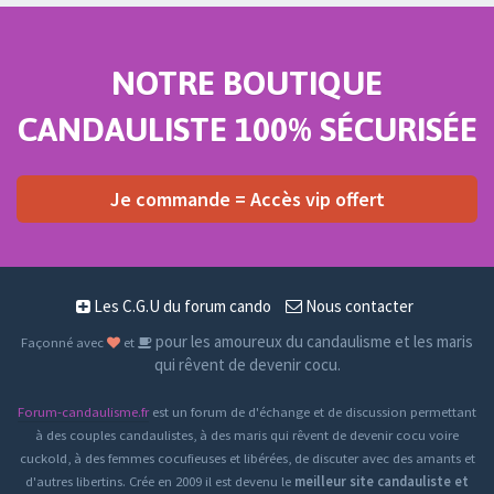
NOTRE BOUTIQUE
CANDAULISTE 100% SÉCURISÉE
Je commande = Accès vip offert
Les C.G.U du forum cando
Nous contacter
pour les amoureux du candaulisme et les maris
Façonné avec
et
qui rêvent de devenir cocu.
Forum-candaulisme.fr
est un forum de d'échange et de discussion permettant
à des couples candaulistes, à des maris qui rêvent de devenir cocu voire
cuckold, à des femmes cocufieuses et libérées, de discuter avec des amants et
d'autres libertins. Crée en 2009 il est devenu le
meilleur site candauliste et