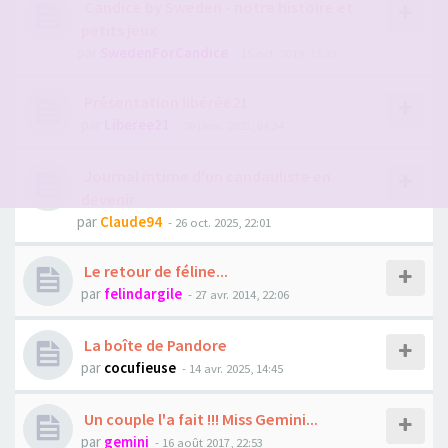
Candice by Sweden - notre histoire et
petits jeux
par
SwedenForCandice
- 15 oct. 2019, 13:23
Présentation libérée21
par
Liberee21
- 20 janv. 2021, 04:34
Journal intime d'un candauliste en
devenir
par
Claude94
- 26 oct. 2025, 22:01
Le retour de féline...
par
felindargile
- 27 avr. 2014, 22:06
La boîte de Pandore
par
cocufieuse
- 14 avr. 2025, 14:45
Un couple l'a fait !!! Miss Gemini...
par
gemini
- 16 août 2017, 22:53