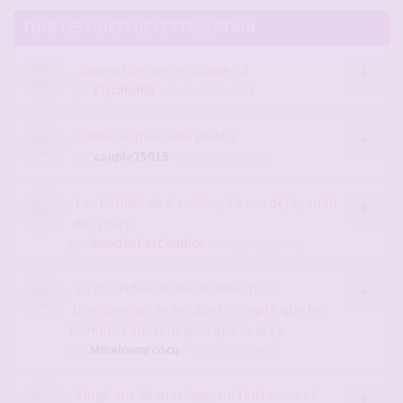
TOUS LES SUJETS DE CETTE SECTION
Journal de notre couple V2
par
ElysaExhib
- 16 déc. 2012, 16:41
Chloé un jour, une photo
par
couple75015
- 23 sept. 2015, 23:24
Les EXHIBS de Candice, 10 ans déjà, au fil
des jours
par
SwedenForCandice
- 04 déc. 2021, 09:41
Le quotidien d'une femme très
bourgeoise, se rendant compte que les
hommes adorent plus que le sexy.
par
Mmehwmrcocu
- 14 juin 2025, 04:42
Vingt ans de mariage, un fantasme et