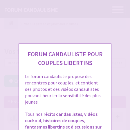
Ouvrir
FORUM CANDAULISME
la
navigatio
Vos fils persos et journaux intimes
Vos fils persos et journaux intimes
FORUM CANDAULISTE POUR
COUPLES LIBERTINS
92 sujets
Le forum candauliste propose des
Créer un Nouveau Sujet
rencontres pour couples, et contient
des photos et des vidéos candaulistes
pouvant heurter la sensibilité des plus
MERCI DE LIRE CES SUJETS IMPORTANTS
jeunes.
Tous nos
récits candaulistes
,
vidéos
Votre avis compte !
cuckold
,
histoires de couples
,
par
Stephane
- 12 janv. 2026, 14:09
- dans :
A propos
fantasmes libertins
et
discussions sur
du forum