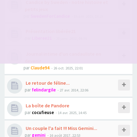
Candice by Sweden - notre histoire et
petits jeux
par
SwedenForCandice
- 15 oct. 2019, 13:23
Présentation libérée21
par
Liberee21
- 20 janv. 2021, 04:34
Journal intime d'un candauliste en
devenir
par
Claude94
- 26 oct. 2025, 22:01
Le retour de féline...
par
felindargile
- 27 avr. 2014, 22:06
La boîte de Pandore
par
cocufieuse
- 14 avr. 2025, 14:45
Un couple l'a fait !!! Miss Gemini...
par
gemini
- 16 août 2017, 22:53