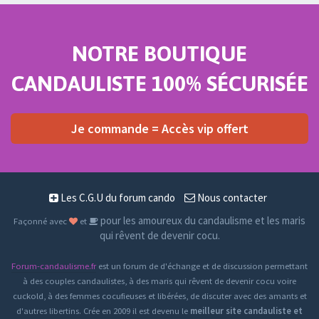
NOTRE BOUTIQUE
CANDAULISTE 100% SÉCURISÉE
Je commande = Accès vip offert
Les C.G.U du forum cando
Nous contacter
pour les amoureux du candaulisme et les maris
Façonné avec
et
qui rêvent de devenir cocu.
Forum-candaulisme.fr
est un forum de d'échange et de discussion permettant
à des couples candaulistes, à des maris qui rêvent de devenir cocu voire
cuckold, à des femmes cocufieuses et libérées, de discuter avec des amants et
d'autres libertins. Crée en 2009 il est devenu le
meilleur site candauliste et