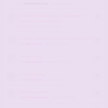
par
Mmehwmrcocu
- 14 juin 2025, 04:42
Vingt ans de mariage, un fantasme et
beaucoup de questions
par
Amea
- 27 juil. 2026, 08:39
Couple coquin du 19, notre présentation
par
cplcokin19
- 23 déc. 2021, 19:05
notre vie !!!!
par
missvaness
- 28 août 2024, 14:18
Clara se lache
par
Saxojaune
- 19 avr. 2018, 15:32
Vers une reprise ?
par
fleurdeprunier
- 26 juil. 2026, 08:54