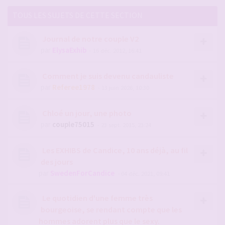
TOUS LES SUJETS DE CETTE SECTION
Journal de notre couple V2
par
ElysaExhib
- 16 déc. 2012, 16:41
Comment je suis devenu candauliste
par
Referee1978
- 13 juin 2026, 10:30
Chloé un jour, une photo
par
couple75015
- 23 sept. 2015, 23:24
Les EXHIBS de Candice, 10 ans déjà, au fil
des jours
par
SwedenForCandice
- 04 déc. 2021, 09:41
Le quotidien d'une femme très
bourgeoise, se rendant compte que les
hommes adorent plus que le sexy.