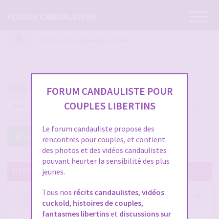
Ouvrir
FORUM CANDAULISME
la
navigatio
Vos fils persos et journaux intimes
Vos fils persos et journaux intimes
FORUM CANDAULISTE POUR
COUPLES LIBERTINS
92 sujets
Le forum candauliste propose des
Créer un Nouveau Sujet
rencontres pour couples, et contient
des photos et des vidéos candaulistes
pouvant heurter la sensibilité des plus
MERCI DE LIRE CES SUJETS IMPORTANTS
jeunes.
Tous nos
récits candaulistes
,
vidéos
Votre avis compte !
cuckold
,
histoires de couples
,
par
Stephane
- 12 janv. 2026, 14:09
- dans :
A propos
fantasmes libertins
et
discussions sur
du forum