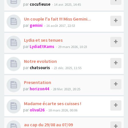
par
cocufieuse
- 14 avr. 2025, 14:45
Un couple l'a fait !!! Miss Gemini...
par
gemini
- 16 août 2017, 22:53
Lydia et ses tenues
par
LydiaEtKams
- 29 mars 2026, 10:23
Notre evolution
par
chatsouris
- 23 déc. 2025, 11:55
Presentation
par
horizon44
- 28 févr. 2023, 20:25
Madame écarte ses cuisses !
par
olival26
- 18 mars 2026, 00:06
au cap du 29/08 au 07/09