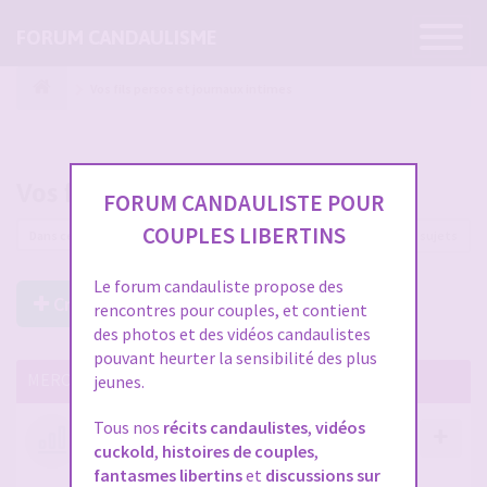
Ouvrir
FORUM CANDAULISME
la
navigatio
Vos fils persos et journaux intimes
Vos fils persos et journaux intimes
FORUM CANDAULISTE POUR
COUPLES LIBERTINS
93 sujets
Le forum candauliste propose des
Créer un Nouveau Sujet
rencontres pour couples, et contient
des photos et des vidéos candaulistes
pouvant heurter la sensibilité des plus
MERCI DE LIRE CES SUJETS IMPORTANTS
jeunes.
Tous nos
récits candaulistes
,
vidéos
Votre avis compte !
cuckold
,
histoires de couples
,
par
Stephane
- 12 janv. 2026, 14:09
- dans :
A propos
fantasmes libertins
et
discussions sur
du forum