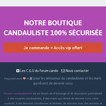
NOTRE BOUTIQUE
CANDAULISTE 100% SÉCURISÉE
Je commande = Accès vip offert
Les C.G.U du forum cando
Nous contacter
pour les amoureux du candaulisme et les maris
Façonné avec
et
qui rêvent de devenir cocu.
Forum-candaulisme.fr
est un forum de d'échange et de discussion permettant
à des couples candaulistes, à des maris qui rêvent de devenir cocu voire
cuckold, à des femmes cocufieuses et libérées, de discuter avec des amants et