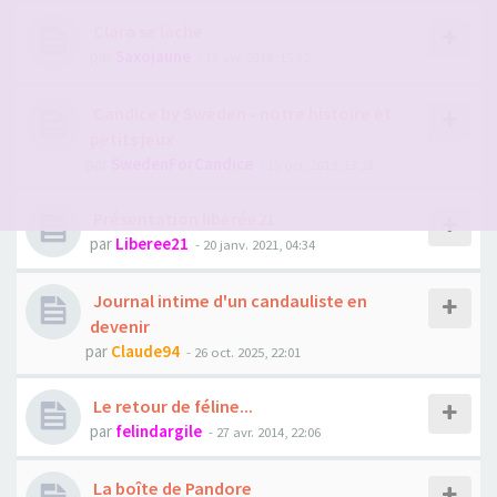
Clara se lache
par
Saxojaune
- 19 avr. 2018, 15:32
Candice by Sweden - notre histoire et
petits jeux
par
SwedenForCandice
- 15 oct. 2019, 13:23
Présentation libérée21
par
Liberee21
- 20 janv. 2021, 04:34
Journal intime d'un candauliste en
devenir
par
Claude94
- 26 oct. 2025, 22:01
Le retour de féline...
par
felindargile
- 27 avr. 2014, 22:06
La boîte de Pandore