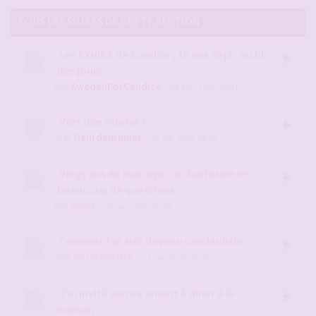
TOUS LES SUJETS DE CETTE SECTION
Les EXHIBS de Candice, 10 ans déjà, au fil
des jours
par
SwedenForCandice
- 04 déc. 2021, 09:41
Vers une reprise ?
par
fleurdeprunier
- 26 juil. 2026, 08:54
Vingt ans de mariage, un fantasme et
beaucoup de questions
par
Amea
- 27 juil. 2026, 08:39
Comment je suis devenu candauliste
par
Referee1978
- 13 juin 2026, 10:30
J'ai invité son ex amant à dîner à la
maison