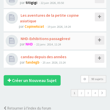
par
titigigi
- 22 juin 2026, 05:50
Les aventures de la petite copine
asiatique
par
CopineAsiat
- 19 juin 2026, 14:24
NHD-Exhibitions passagères!
par
NHD
- 22 janv. 2014, 11:24
candau depuis des années
par
fandegb
- 25 avr. 2026, 15:24
93 sujets
Créer un Nouveau Sujet
1
2
3
4
Retourner à l’index du forum