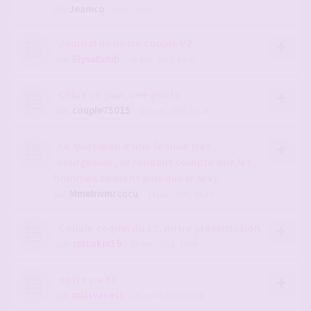
par
Jeamco
- Hier, 18:39
Journal de notre couple V2
par
ElysaExhib
- 16 déc. 2012, 16:41
Chloé un jour, une photo
par
couple75015
- 23 sept. 2015, 23:24
Le quotidien d'une femme très
bourgeoise, se rendant compte que les
hommes adorent plus que le sexy.
par
Mmehwmrcocu
- 14 juin 2025, 04:42
Couple coquin du 19, notre présentation
par
cplcokin19
- 23 déc. 2021, 19:05
notre vie !!!!
par
missvaness
- 28 août 2024, 14:18