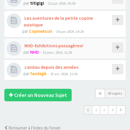
par
titigigi
- 22 juin 2026, 05:50
Les aventures de la petite copine
asiatique
par
CopineAsiat
- 19 juin 2026, 14:24
NHD-Exhibitions passagères!
par
NHD
- 22 janv. 2014, 11:24
candau depuis des années
par
fandegb
- 25 avr. 2026, 15:24
93 sujets
Créer un Nouveau Sujet
1
2
3
4
Retourner à l’index du forum