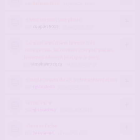
par
Referee1978
- 13 juin 2026, 10:30
Chloé un jour, une photo
par
couple75015
- 23 sept. 2015, 23:24
Le quotidien d'une femme très
bourgeoise, se rendant compte que les
hommes adorent plus que le sexy.
par
Mmehwmrcocu
- 14 juin 2025, 04:42
Couple coquin du 19, notre présentation
par
cplcokin19
- 23 déc. 2021, 19:05
notre vie !!!!
par
missvaness
- 28 août 2024, 14:18
Clara se lache
par
Saxojaune
- 19 avr. 2018, 15:32