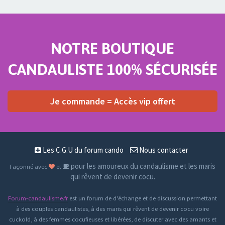
NOTRE BOUTIQUE
CANDAULISTE 100% SÉCURISÉE
Je commande = Accès vip offert
Les C.G.U du forum cando
Nous contacter
pour les amoureux du candaulisme et les maris
Façonné avec
et
qui rêvent de devenir cocu.
Forum-candaulisme.fr
est un forum de d'échange et de discussion permettant
à des couples candaulistes, à des maris qui rêvent de devenir cocu voire
cuckold, à des femmes cocufieuses et libérées, de discuter avec des amants et