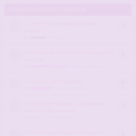
TOUS LES SUJETS DE CETTE SECTION
J'ai invité son ex amant à dîner à la
maison
par
Jeamco
- Hier, 18:39
Les EXHIBS de Candice, 10 ans déjà, au fil
des jours
par
SwedenForCandice
- 04 déc. 2021, 09:41
Journal de notre couple V2
par
ElysaExhib
- 16 déc. 2012, 16:41
Vingt ans de mariage, un fantasme et
beaucoup de questions
par
Amea
- 27 juil. 2026, 08:39
Comment je suis devenu candauliste