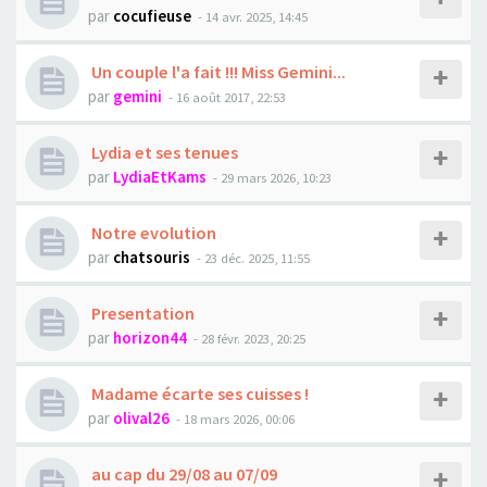
par
cocufieuse
- 14 avr. 2025, 14:45
Un couple l'a fait !!! Miss Gemini...
par
gemini
- 16 août 2017, 22:53
Lydia et ses tenues
par
LydiaEtKams
- 29 mars 2026, 10:23
Notre evolution
par
chatsouris
- 23 déc. 2025, 11:55
Presentation
par
horizon44
- 28 févr. 2023, 20:25
Madame écarte ses cuisses !
par
olival26
- 18 mars 2026, 00:06
au cap du 29/08 au 07/09