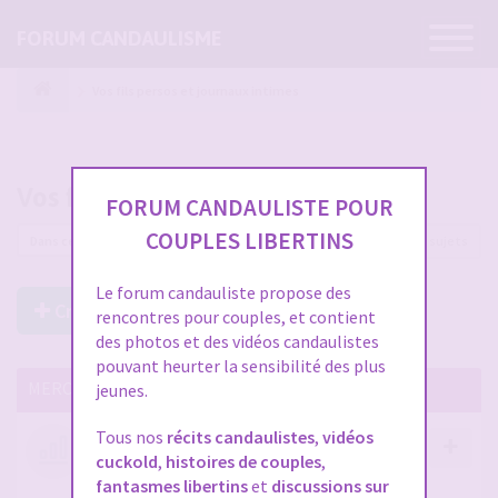
Ouvrir
FORUM CANDAULISME
la
navigatio
Vos fils persos et journaux intimes
Vos fils persos et journaux intimes
FORUM CANDAULISTE POUR
COUPLES LIBERTINS
93 sujets
Le forum candauliste propose des
Créer un Nouveau Sujet
rencontres pour couples, et contient
des photos et des vidéos candaulistes
pouvant heurter la sensibilité des plus
MERCI DE LIRE CES SUJETS IMPORTANTS
jeunes.
Tous nos
récits candaulistes
,
vidéos
Votre avis compte !
cuckold
,
histoires de couples
,
par
Stephane
- 12 janv. 2026, 14:09
- dans :
A propos
fantasmes libertins
et
discussions sur
du forum