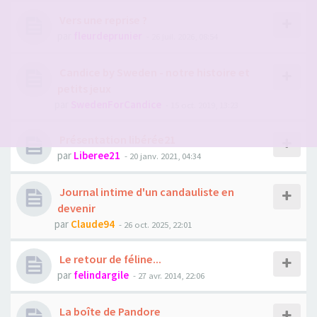
Vers une reprise ?
par
fleurdeprunier
- 26 juil. 2026, 08:54
Candice by Sweden - notre histoire et
petits jeux
par
SwedenForCandice
- 15 oct. 2019, 13:23
Présentation libérée21
par
Liberee21
- 20 janv. 2021, 04:34
Journal intime d'un candauliste en
devenir
par
Claude94
- 26 oct. 2025, 22:01
Le retour de féline...
par
felindargile
- 27 avr. 2014, 22:06
La boîte de Pandore