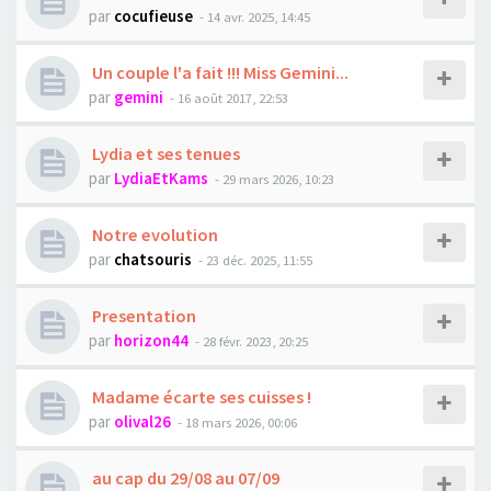
par
cocufieuse
- 14 avr. 2025, 14:45
Un couple l'a fait !!! Miss Gemini...
par
gemini
- 16 août 2017, 22:53
Lydia et ses tenues
par
LydiaEtKams
- 29 mars 2026, 10:23
Notre evolution
par
chatsouris
- 23 déc. 2025, 11:55
Presentation
par
horizon44
- 28 févr. 2023, 20:25
Madame écarte ses cuisses !
par
olival26
- 18 mars 2026, 00:06
au cap du 29/08 au 07/09