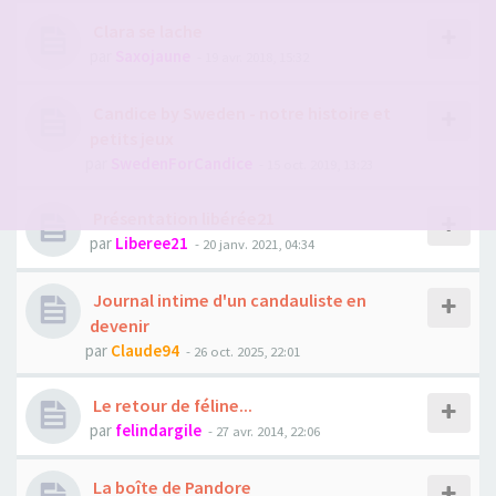
Clara se lache
par
Saxojaune
- 19 avr. 2018, 15:32
Candice by Sweden - notre histoire et
petits jeux
par
SwedenForCandice
- 15 oct. 2019, 13:23
Présentation libérée21
par
Liberee21
- 20 janv. 2021, 04:34
Journal intime d'un candauliste en
devenir
par
Claude94
- 26 oct. 2025, 22:01
Le retour de féline...
par
felindargile
- 27 avr. 2014, 22:06
La boîte de Pandore