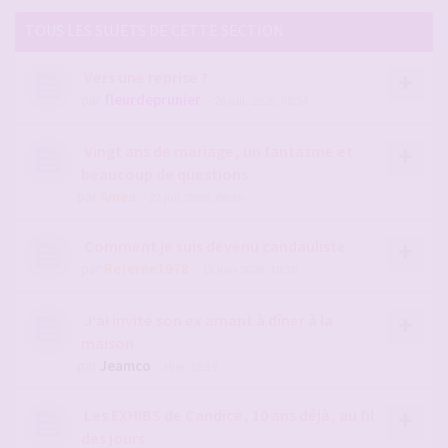
TOUS LES SUJETS DE CETTE SECTION
Vers une reprise ?
par
fleurdeprunier
- 26 juil. 2026, 08:54
Vingt ans de mariage, un fantasme et
beaucoup de questions
par
Amea
- 27 juil. 2026, 08:39
Comment je suis devenu candauliste
par
Referee1978
- 13 juin 2026, 10:30
J'ai invité son ex amant à dîner à la
maison
par
Jeamco
- Hier, 18:39
Les EXHIBS de Candice, 10 ans déjà, au fil
des jours