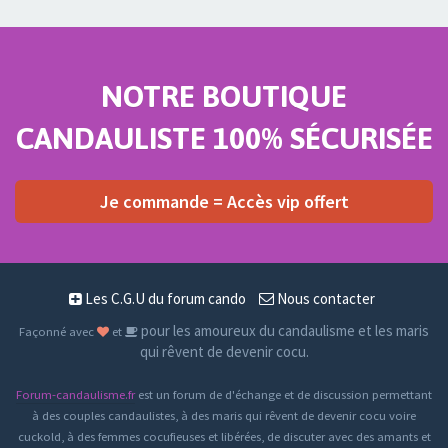
NOTRE BOUTIQUE
CANDAULISTE 100% SÉCURISÉE
Je commande = Accès vip offert
Les C.G.U du forum cando
Nous contacter
pour les amoureux du candaulisme et les maris
Façonné avec
et
qui rêvent de devenir cocu.
Forum-candaulisme.fr
est un forum de d'échange et de discussion permettant
à des couples candaulistes, à des maris qui rêvent de devenir cocu voire
cuckold, à des femmes cocufieuses et libérées, de discuter avec des amants et