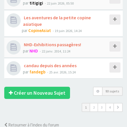
par
titigigi
- 22 juin 2026, 05:50
Les aventures de la petite copine
asiatique
par
CopineAsiat
- 19 juin 2026, 14:24
NHD-Exhibitions passagères!
par
NHD
- 22 janv. 2014, 11:24
candau depuis des années
par
fandegb
- 25 avr. 2026, 15:24
93 sujets
Créer un Nouveau Sujet
1
2
3
4
Retourner à l’index du forum