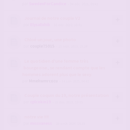
par
SwedenForCandice
- 04 déc. 2021, 09:41
Journal de notre couple V2
par
ElysaExhib
- 16 déc. 2012, 16:41
Chloé un jour, une photo
par
couple75015
- 23 sept. 2015, 23:24
Le quotidien d'une femme très
bourgeoise, se rendant compte que les
hommes adorent plus que le sexy.
par
Mmehwmrcocu
- 14 juin 2025, 04:42
Couple coquin du 19, notre présentation
par
cplcokin19
- 23 déc. 2021, 19:05
notre vie !!!!
par
missvaness
- 28 août 2024, 14:18