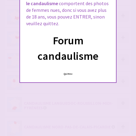
le candaulisme
comportent des photos
de femmes nues, donc si vous avez plus
CANDAULISME AUVERGNE-RHÔNE-ALPES
de 18 ans, vous pouvez ENTRER, sinon
veuillez quittez.
Forum
CANDAULISME BOURGOGNE-FRANCHE-COMTÉ
candaulisme
CANDAULISME BRETAGNE
Quittez
CANDAULISME CENTRE-VAL DE LOIRE
CANDAULISME LANGUEDOC-ROUSSILLON-MIDI-
PYRÉNÉES
CANDAULISME NORD-PAS-DE-CALAIS-PICARDIE