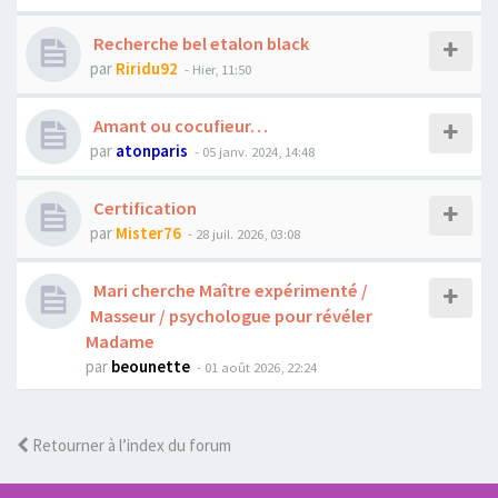
Recherche bel etalon black
par
Riridu92
- Hier, 11:50
Amant ou cocufieur…
par
atonparis
- 05 janv. 2024, 14:48
Certification
par
Mister76
- 28 juil. 2026, 03:08
Mari cherche Maître expérimenté /
Masseur / psychologue pour révéler
Madame
par
beounette
- 01 août 2026, 22:24
Retourner à l’index du forum