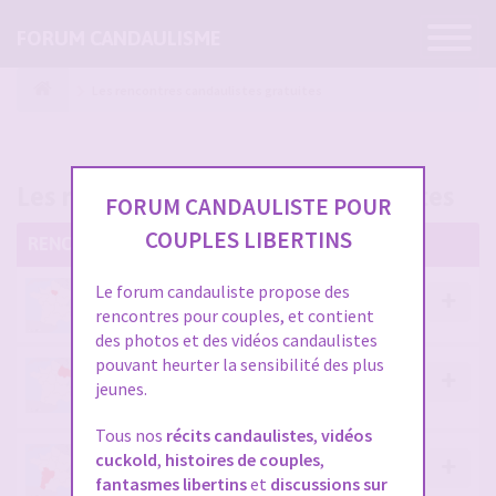
Ouvrir
FORUM CANDAULISME
la
navigatio
Les rencontres candaulistes gratuites
Les rencontres candaulistes gratuites
FORUM CANDAULISTE POUR
COUPLES LIBERTINS
RENCONTRES CANDAULISTES EN FRANCE
Le forum candauliste propose des
CANDAULISME PARIS - ILE DE FRANCE
rencontres pour couples, et contient
des photos et des vidéos candaulistes
pouvant heurter la sensibilité des plus
CANDAULISME ALSACE-CHAMPAGNE-ARDENNES-
jeunes.
LORRAINE
Tous nos
récits candaulistes
,
vidéos
cuckold
,
histoires de couples
,
CANDAULISME AQUITAINE-LIMOUSIN-POITOU-
fantasmes libertins
et
discussions sur
CHARENTES