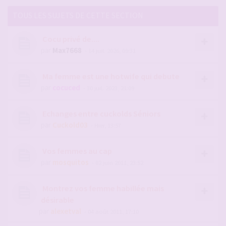
TOUS LES SUJETS DE CETTE SECTION
Cocu privé de....
par
Max7668
- 14 juil. 2026, 09:31
Ma femme est une hotwife qui debute
par
cocuced
- 30 juil. 2023, 21:09
Echanges entre cuckolds Séniors
par
Cuckold03
- Hier, 13:57
Vos femmes au cap
par
mosquitos
- 02 juin 2011, 23:52
Montrez vos femme habillée mais
désirable
par
alexetval
- 04 août 2011, 17:10