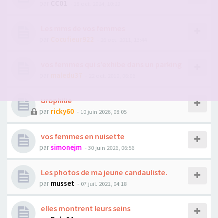
par
CC01
- 18 oct. 2024, 10:29
Les mms de vos femmes
par
Cocufieur922
- 26 oct. 2011, 13:44
vos femmes qui s'exhibe dans un parking
par
maledu37
- 22 oct. 2010, 06:06
urophilie
par
ricky60
- 10 juin 2026, 08:05
vos femmes en nuisette
par
simonejm
- 30 juin 2026, 06:56
Les photos de ma jeune candauliste.
par
musset
- 07 juil. 2021, 04:18
elles montrent leurs seins