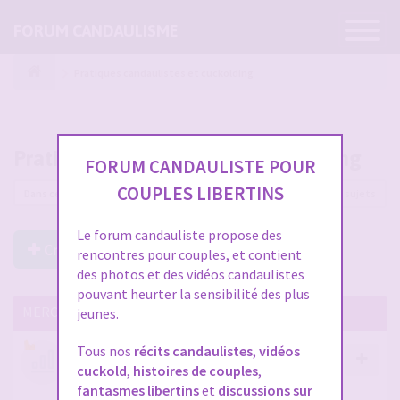
Ouvrir
FORUM CANDAULISME
la
navigatio
Pratiques candaulistes et cuckolding
Pratiques candaulistes et cuckolding
FORUM CANDAULISTE POUR
COUPLES LIBERTINS
5585 sujets
Le forum candauliste propose des
Créer un Nouveau Sujet
rencontres pour couples, et contient
des photos et des vidéos candaulistes
pouvant heurter la sensibilité des plus
MERCI DE LIRE CES SUJETS IMPORTANTS
jeunes.
Tous nos
récits candaulistes
,
vidéos
Votre avis compte !
cuckold
,
histoires de couples
,
par
Stephane
- 12 janv. 2026, 14:09
- dans :
A propos
fantasmes libertins
et
discussions sur
du forum