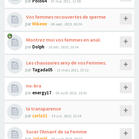
par
Polo64
- 07 mai 2011, 11:58
Vos femmes recouvertes de sperme
par
Mikeee
- 08 sept. 2019, 00:34
Montrez moi vos femmes en anal.
par
Dolph
- 16 déc. 2010, 16:54
Les chaussures sexy de vos Femmes.
par
Tagada05
- 11 mars 2011, 13:12
no-bra
par
energy17
- 04 août 2021, 19:41
la transparence
par
carla31
- 19 oct. 2010, 21:34
Sucer l'Amant de sa Femme
par
JokerH
- 09 août 2023, 09:37