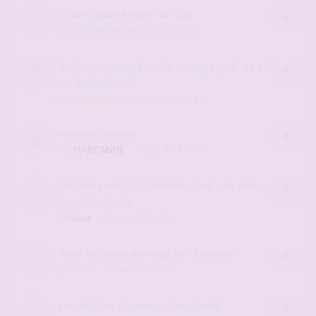
Votre femme sans culotte
par
paularoid
- 08 févr. 2011, 00:00
Mode "mere de famille respectable" et en
mode "salope"
par
beaublond77
- 22 févr. 2012, 11:10
montre son cul
par
MARCANNE
- 04 sept. 2010, 09:40
Montrez moi vos femmes avec une bite
dans la bouche
par
sour
- 25 sept. 2010, 00:20
Club ou sauna en cage de chasteté?
par
dlux
- 13 août 2017, 09:07
Les petites phrases qui excitent