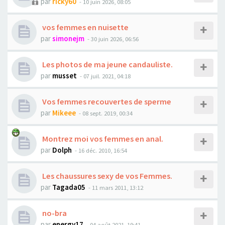
par
ricky60
- 10 juin 2026, 08:05
vos femmes en nuisette
par
simonejm
- 30 juin 2026, 06:56
Les photos de ma jeune candauliste.
par
musset
- 07 juil. 2021, 04:18
Vos femmes recouvertes de sperme
par
Mikeee
- 08 sept. 2019, 00:34
Montrez moi vos femmes en anal.
par
Dolph
- 16 déc. 2010, 16:54
Les chaussures sexy de vos Femmes.
par
Tagada05
- 11 mars 2011, 13:12
no-bra
par
energy17
- 04 août 2021, 19:41