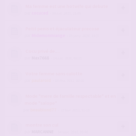
Ma femme est une hotwife qui debute
par
cocuced
- 30 juil. 2023, 21:09
Petit penis et éjaculateur precose
par
Midemonmiange
- 05 janv. 2026, 13:27
Cocu privé de....
par
Max7668
- 14 juil. 2026, 09:31
Votre femme sans culotte
par
paularoid
- 08 févr. 2011, 00:00
Mode "mere de famille respectable" et en
mode "salope"
par
beaublond77
- 22 févr. 2012, 11:10
montre son cul
par
MARCANNE
- 04 sept. 2010, 09:40