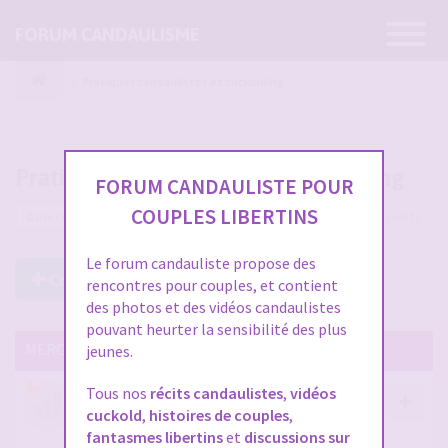
Ouvrir
FORUM CANDAULISME
la
navigatio
Pratiques candaulistes et cuckolding
Pratiques candaulistes et cuckolding
FORUM CANDAULISTE POUR
COUPLES LIBERTINS
5585 sujets
Le forum candauliste propose des
Créer un Nouveau Sujet
rencontres pour couples, et contient
des photos et des vidéos candaulistes
pouvant heurter la sensibilité des plus
MERCI DE LIRE CES SUJETS IMPORTANTS
jeunes.
Tous nos
récits candaulistes
,
vidéos
Votre avis compte !
cuckold
,
histoires de couples
,
par
Stephane
- 12 janv. 2026, 14:09
- dans :
A propos
fantasmes libertins
et
discussions sur
du forum