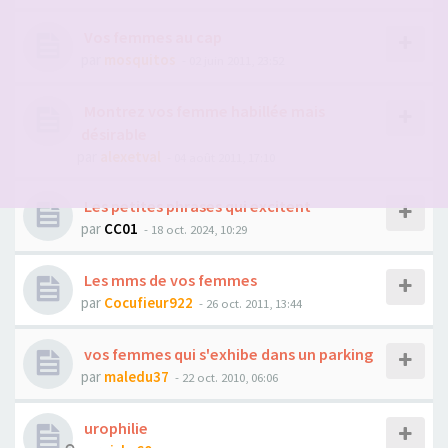
Vos femmes au cap
par
mosquitos
- 02 juin 2011, 23:52
Montrez vos femme habillée mais
désirable
par
alexetval
- 04 août 2011, 17:10
Les petites phrases qui excitent
par
CC01
- 18 oct. 2024, 10:29
Les mms de vos femmes
par
Cocufieur922
- 26 oct. 2011, 13:44
vos femmes qui s'exhibe dans un parking
par
maledu37
- 22 oct. 2010, 06:06
urophilie