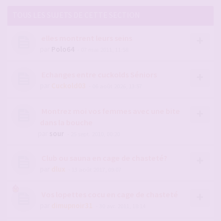
TOUS LES SUJETS DE CETTE SECTION
elles montrent leurs seins
par
Polo64
- 07 mai 2011, 11:58
Echanges entre cuckolds Séniors
par
Cuckold03
- 06 août 2026, 13:57
Montrez moi vos femmes avec une bite
dans la bouche
par
sour
- 25 sept. 2010, 00:20
Club ou sauna en cage de chasteté?
par
dlux
- 13 août 2017, 09:07
Vos lopettes cocu en cage de chasteté
par
dimupnoir31
- 30 avr. 2011, 18:14