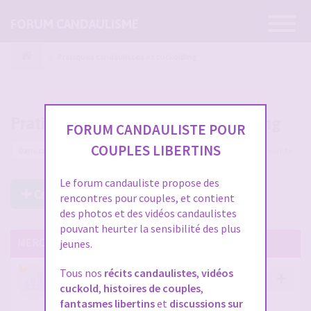
Ouvrir
FORUM CANDAULISME
la
navigatio
Pratiques candaulistes et cuckolding
Pratiques candaulistes et cuckolding
FORUM CANDAULISTE POUR
COUPLES LIBERTINS
5585 sujets
Le forum candauliste propose des
Créer un Nouveau Sujet
rencontres pour couples, et contient
des photos et des vidéos candaulistes
pouvant heurter la sensibilité des plus
MERCI DE LIRE CES SUJETS IMPORTANTS
jeunes.
Tous nos
récits candaulistes
,
vidéos
Votre avis compte !
cuckold
,
histoires de couples
,
par
Stephane
- 12 janv. 2026, 14:09
- dans :
A propos
fantasmes libertins
et
discussions sur
du forum