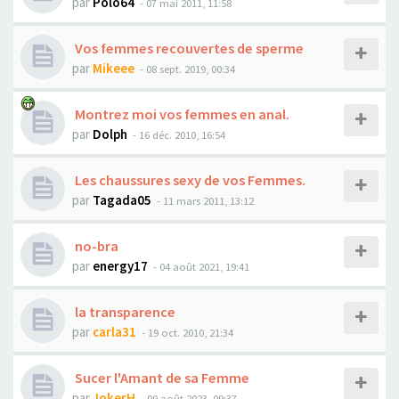
par
Polo64
- 07 mai 2011, 11:58
Vos femmes recouvertes de sperme
par
Mikeee
- 08 sept. 2019, 00:34
Montrez moi vos femmes en anal.
par
Dolph
- 16 déc. 2010, 16:54
Les chaussures sexy de vos Femmes.
par
Tagada05
- 11 mars 2011, 13:12
no-bra
par
energy17
- 04 août 2021, 19:41
la transparence
par
carla31
- 19 oct. 2010, 21:34
Sucer l'Amant de sa Femme
par
JokerH
- 09 août 2023, 09:37