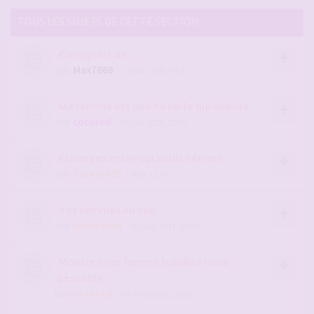
TOUS LES SUJETS DE CETTE SECTION
Cocu privé de....
par
Max7668
- 14 juil. 2026, 09:31
Ma femme est une hotwife qui debute
par
cocuced
- 30 juil. 2023, 21:09
Echanges entre cuckolds Séniors
par
Cuckold03
- Hier, 13:57
Vos femmes au cap
par
mosquitos
- 02 juin 2011, 23:52
Montrez vos femme habillée mais
désirable
par
alexetval
- 04 août 2011, 17:10