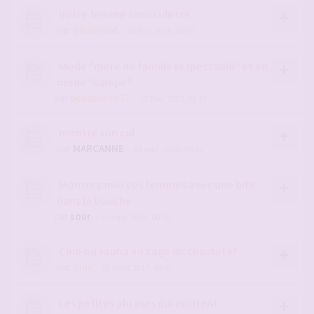
Votre femme sans culotte
par
paularoid
- 08 févr. 2011, 00:00
Mode "mere de famille respectable" et en
mode "salope"
par
beaublond77
- 22 févr. 2012, 11:10
montre son cul
par
MARCANNE
- 04 sept. 2010, 09:40
Montrez moi vos femmes avec une bite
dans la bouche
par
sour
- 25 sept. 2010, 00:20
Club ou sauna en cage de chasteté?
par
dlux
- 13 août 2017, 09:07
Les petites phrases qui excitent