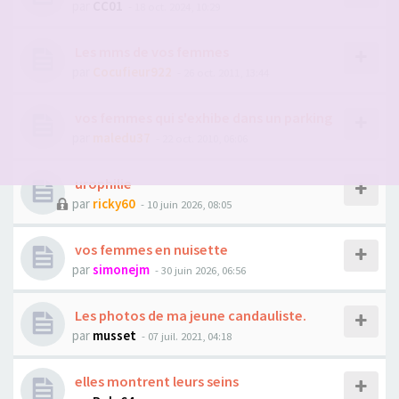
par
CC01
- 18 oct. 2024, 10:29
Les mms de vos femmes
par
Cocufieur922
- 26 oct. 2011, 13:44
vos femmes qui s'exhibe dans un parking
par
maledu37
- 22 oct. 2010, 06:06
urophilie
par
ricky60
- 10 juin 2026, 08:05
vos femmes en nuisette
par
simonejm
- 30 juin 2026, 06:56
Les photos de ma jeune candauliste.
par
musset
- 07 juil. 2021, 04:18
elles montrent leurs seins