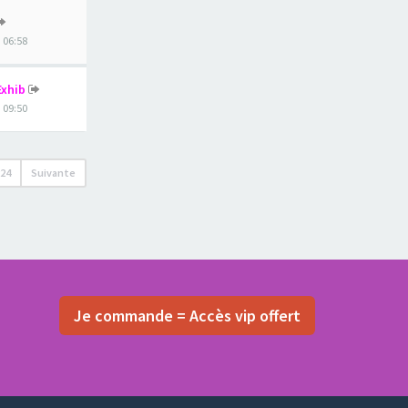
, 06:58
Exhib
, 09:50
224
Suivante
Je commande = Accès vip offert