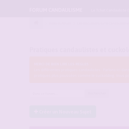
FORUM CANDAULISME
Le Tchat Candauliste 
Index du forum
Les discussions sur le Candaulisme
Pratiques candaulistes et cucko
MERCI DE BIEN LIRE LES REGLES :
Les différentes pratiques candaulistes : Parlons ici da
pratiques plus poussées comme le cuckolding. Vous pouve
Rechercher
Créer un Nouveau Sujet