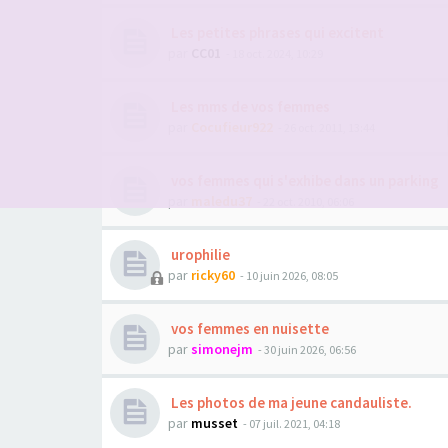
Les petites phrases qui excitent
par
CC01
- 18 oct. 2024, 10:29
Les mms de vos femmes
par
Cocufieur922
- 26 oct. 2011, 13:44
vos femmes qui s'exhibe dans un parking
par
maledu37
- 22 oct. 2010, 06:06
urophilie
par
ricky60
- 10 juin 2026, 08:05
vos femmes en nuisette
par
simonejm
- 30 juin 2026, 06:56
Les photos de ma jeune candauliste.
par
musset
- 07 juil. 2021, 04:18