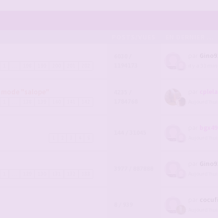
POSTS/VUES
EN DERNIER ...
par
Gino9
6030 /
1194173
il y a 31 mi
1
…
198
199
200
201
202
n mode "salope"
par
cplel
4235 /
1784768
Aujourd’hui
1
…
138
139
140
141
142
par
bgx49
144 / 31045
Aujourd’hui
1
2
3
4
5
par
Gino9
3977 / 887888
Aujourd’hui
1
…
129
130
131
132
133
par
cocuf
8 / 939
Aujourd’hui