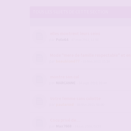
TOUS LES SUJETS DE CETTE SECTION
elles montrent leurs seins
par
Polo64
- 07 mai 2011, 11:58
Mode "mere de famille respectable" et e
par
beaublond77
- 22 févr. 2012, 11:10
montre son cul
par
MARCANNE
- 04 sept. 2010, 09:40
Votre femme sans culotte
par
paularoid
- 08 févr. 2011, 00:00
Cocu privé de....
par
Max7668
- 14 juil. 2026, 09:31