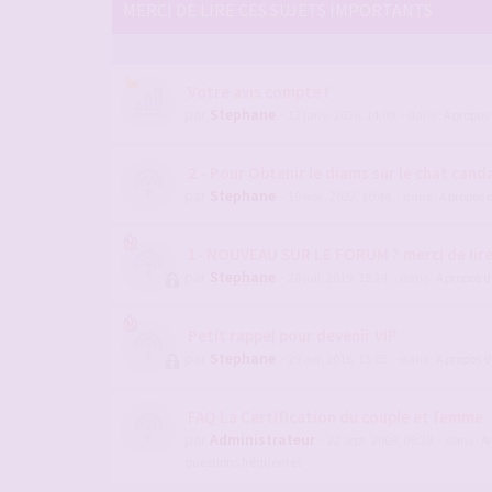
MERCI DE LIRE CES SUJETS IMPORTANTS
Votre avis compte !
par
Stephane
- 12 janv. 2026, 14:09
- dans :
A propos
2 - Pour Obtenir le diams sur le chat candau
par
Stephane
- 10 nov. 2022, 10:44
- dans :
A propos 
1- NOUVEAU SUR LE FORUM ? merci de lir
par
Stephane
- 28 juil. 2019, 15:24
- dans :
A propos 
Petit rappel pour devenir VIP
par
Stephane
- 29 avr. 2016, 13:05
- dans :
A propos 
FAQ La Certification du couple et femme
par
Administrateur
- 22 sept. 2009, 09:28
- dans :
Ai
questions fréquentes