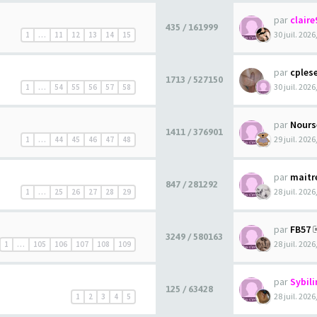
par
claire
435 / 161999
30 juil. 2026
1
…
11
12
13
14
15
par
cples
1713 / 527150
30 juil. 2026
1
…
54
55
56
57
58
par
Nours
1411 / 376901
29 juil. 2026
1
…
44
45
46
47
48
par
maitr
847 / 281292
28 juil. 2026
1
…
25
26
27
28
29
par
FB57
3249 / 580163
28 juil. 2026
1
…
105
106
107
108
109
par
Sybili
125 / 63428
28 juil. 2026
1
2
3
4
5