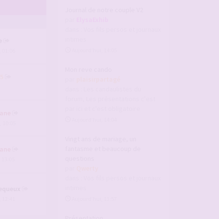
Journal de notre couple V2
par
ElysaExhib
dans :
Vos fils persos et journaux
intimes
e
Aujourd’hui, 14:05
, 01:06
Mon reve cando
5
par
plaisirpartagé
dans :
Les candaulistes du
forum, Les présentations c'est
par ici et c'est obligatoire
ane
Aujourd’hui, 14:04
, 10:05
Vingt ans de mariage, un
fantasme et beaucoup de
ane
questions
, 13:05
par
Qwerty
dans :
Vos fils persos et journaux
intimes
equeux
, 12:41
Aujourd’hui, 13:57
Présentation