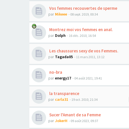
Vos femmes recouvertes de sperme
par
Mikeee
- 08 sept. 2019, 00:34
Montrez moi vos femmes en anal.
par
Dolph
- 16 déc. 2010, 16:54
Les chaussures sexy de vos Femmes.
par
Tagada05
- 11 mars 2011, 13:12
no-bra
par
energy17
- 04 août 2021, 19:41
la transparence
par
carla31
- 19 oct. 2010, 21:34
Sucer l'Amant de sa Femme
par
JokerH
- 09 août 2023, 09:37