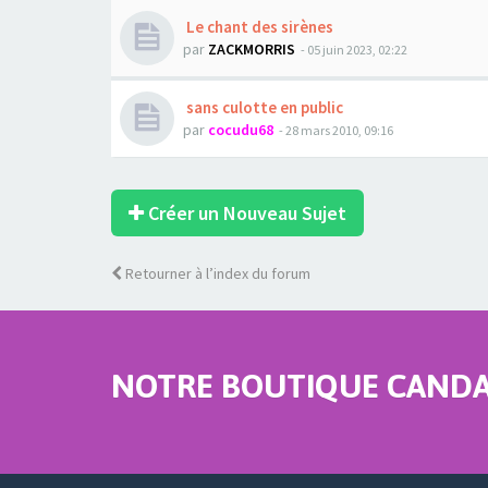
Le chant des sirènes
par
ZACKMORRIS
- 05 juin 2023, 02:22
sans culotte en public
par
cocudu68
- 28 mars 2010, 09:16
Créer un Nouveau Sujet
Retourner à l’index du forum
NOTRE BOUTIQUE CANDAU