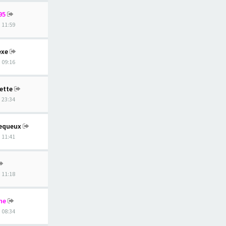
95
, 11:59
exe
, 09:16
ette
, 23:34
equeux
, 11:41
, 11:18
ne
, 08:34