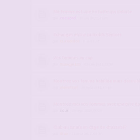
Ma femme est une hotwife qui debute
par
cocuced
- 30 juil. 2023, 21:09
Echanges entre cuckolds Séniors
par
Cuckold03
- Hier, 13:57
Vos femmes au cap
par
mosquitos
- 02 juin 2011, 23:52
Montrez vos femme habillée mais désirab
par
alexetval
- 04 août 2011, 17:10
Montrez moi vos femmes avec une bite da
par
sour
- 25 sept. 2010, 00:20
Club ou sauna en cage de chasteté?
par
dlux
- 13 août 2017, 09:07