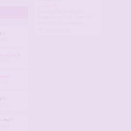
par
Qwerty
dans :
Les candaulistes du
forum, Les présentations c'est
par ici et c'est obligatoire
Aujourd’hui, 13:53
1
nutes
anceetlau
, 13:38
400
, 12:09
1
, 07:51
ieuse
, 01:10