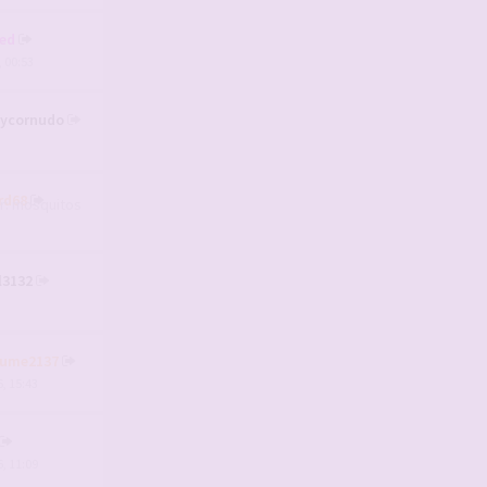
ed
, 00:53
aycornudo
rd68
l3132
aume2137
, 15:43
, 11:09