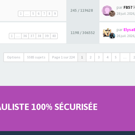
par
FB57
245 / 119628
28 juil. 2026
1
…
5
6
7
8
9
par
Elysa
1198 / 306552
26 juil. 2026
1
…
36
37
38
39
40
Options
5585 sujets
Page
1
sur
224
1
2
3
4
5
…
LISTE 100% SÉCURISÉE