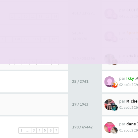
par
CC01
401 / 119271
04 août 2026
1
…
10
11
12
13
14
par
Spor
5454 /
1490370
04 août 2026
1
…
178
179
180
181
182
par
crist
760 / 254390
02 août 2026
1
…
22
23
24
25
26
par
Ikky
25 / 2761
02 août 2026
par
Miche
19 / 1963
01 août 2026
par
dane
198 / 69442
01 août 2026
1
…
3
4
5
6
7