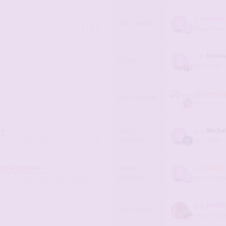
par
cocuc
173 / 74081
Aujourd’hui
1
2
3
4
5
6
par
latin
4 / 212
Hier, 22:03
par
Berna
527 / 195298
Hier, 10:19
1
…
14
15
16
17
18
le
par
Miche
7037 /
1331732
Hier, 08:49
1
…
231
232
233
234
235
ns la bouche
par
Guill
6488 /
4141188
04 août 2026
1
…
213
214
215
216
217
par
jml59
103 / 54220
04 août 2026
1
2
3
4