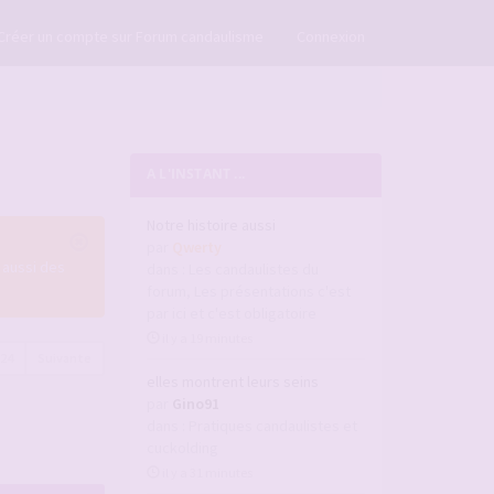
×
Créer un compte sur Forum candaulisme
Connexion
A L'INSTANT ...
Notre histoire aussi
par
Qwerty
 aussi des
dans :
Les candaulistes du
forum, Les présentations c'est
par ici et c'est obligatoire
il y a 19 minutes
224
Suivante
elles montrent leurs seins
par
Gino91
dans :
Pratiques candaulistes et
cuckolding
il y a 31 minutes