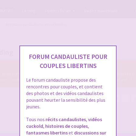
GRATUIT
Le blog
Options forum
Baisez maintenant
Pratiques candaulistes et cuckolding
lding
FORUM CANDAULISTE POUR
COUPLES LIBERTINS
ns cette partie du Forum Candauliste des diverses pratiques candaulistes et
z parler de tout ce qui se fait en candaulisme, ou qui ne se fait pas :-)
Le forum candauliste propose des
rencontres pour couples, et contient
des photos et des vidéos candaulistes
5585 sujets
Page
1
sur
224
1
2
3
4
5
…
pouvant heurter la sensibilité des plus
jeunes.
Tous nos
récits candaulistes
,
vidéos
cuckold
,
histoires de couples
,
fantasmes libertins
et
discussions sur