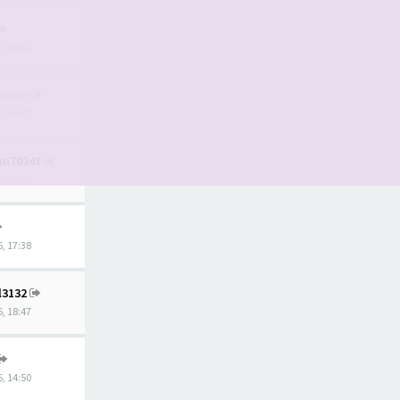
, 09:42
tsman
, 06:47
ian70241
, 23:02
, 17:38
l3132
, 18:47
, 14:50