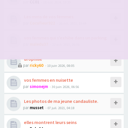
par
CC01
- 18 oct. 2024, 10:29
Les mms de vos femmes
par
Cocufieur922
- 26 oct. 2011, 13:44
vos femmes qui s'exhibe dans un parking
par
maledu37
- 22 oct. 2010, 06:06
urophilie
par
ricky60
- 10 juin 2026, 08:05
vos femmes en nuisette
par
simonejm
- 30 juin 2026, 06:56
Les photos de ma jeune candauliste.
par
musset
- 07 juil. 2021, 04:18
elles montrent leurs seins