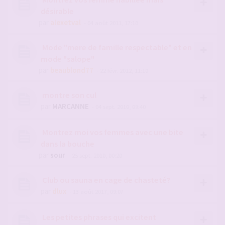
désirable
par
alexetval
- 04 août 2011, 17:10
Mode "mere de famille respectable" et en
mode "salope"
par
beaublond77
- 22 févr. 2012, 11:10
montre son cul
par
MARCANNE
- 04 sept. 2010, 09:40
Montrez moi vos femmes avec une bite
dans la bouche
par
sour
- 25 sept. 2010, 00:20
Club ou sauna en cage de chasteté?
par
dlux
- 13 août 2017, 09:07
Les petites phrases qui excitent