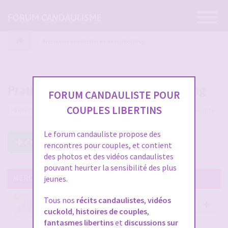
Ouvrir
FORUM CANDAULISME
la
navigatio
Pratiques candaulistes et cuckolding
Pratiques candaulistes et cuckolding
FORUM CANDAULISTE POUR
COUPLES LIBERTINS
5585 sujets
Le forum candauliste propose des
Créer un Nouveau Sujet
rencontres pour couples, et contient
des photos et des vidéos candaulistes
pouvant heurter la sensibilité des plus
MERCI DE LIRE CES SUJETS IMPORTANTS
jeunes.
Tous nos
récits candaulistes
,
vidéos
Votre avis compte !
cuckold
,
histoires de couples
,
par
Stephane
- 12 janv. 2026, 14:09
- dans :
A propos
fantasmes libertins
et
discussions sur
du forum