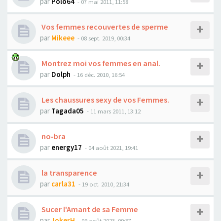
par
Polo64
- 07 mai 2011, 11:58
Vos femmes recouvertes de sperme
par
Mikeee
- 08 sept. 2019, 00:34
Montrez moi vos femmes en anal.
par
Dolph
- 16 déc. 2010, 16:54
Les chaussures sexy de vos Femmes.
par
Tagada05
- 11 mars 2011, 13:12
no-bra
par
energy17
- 04 août 2021, 19:41
la transparence
par
carla31
- 19 oct. 2010, 21:34
Sucer l'Amant de sa Femme
par
JokerH
- 09 août 2023, 09:37