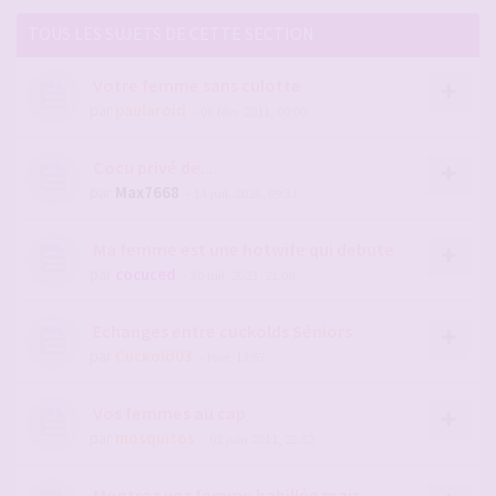
TOUS LES SUJETS DE CETTE SECTION
Votre femme sans culotte
par
paularoid
- 08 févr. 2011, 00:00
Cocu privé de....
par
Max7668
- 14 juil. 2026, 09:31
Ma femme est une hotwife qui debute
par
cocuced
- 30 juil. 2023, 21:09
Echanges entre cuckolds Séniors
par
Cuckold03
- Hier, 13:57
Vos femmes au cap
par
mosquitos
- 02 juin 2011, 23:52
Montrez vos femme habillée mais