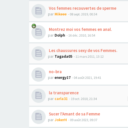
Vos femmes recouvertes de sperme
par
Mikeee
- 08 sept. 2019, 00:34
Montrez moi vos femmes en anal.
par
Dolph
- 16 déc. 2010, 16:54
Les chaussures sexy de vos Femmes.
par
Tagada05
- 11 mars 2011, 13:12
no-bra
par
energy17
- 04 août 2021, 19:41
la transparence
par
carla31
- 19 oct. 2010, 21:34
Sucer l'Amant de sa Femme
par
JokerH
- 09 août 2023, 09:37