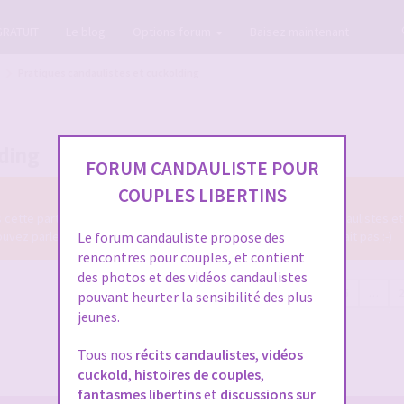
GRATUIT
Le blog
Options forum
Baisez maintenant
Pratiques candaulistes et cuckolding
lding
FORUM CANDAULISTE POUR
COUPLES LIBERTINS
ns cette partie du Forum Candauliste des diverses pratiques candaulistes et
z parler de tout ce qui se fait en candaulisme, ou qui ne se fait pas :-)
Le forum candauliste propose des
rencontres pour couples, et contient
des photos et des vidéos candaulistes
5585 sujets
Page
1
sur
224
1
2
3
4
5
…
pouvant heurter la sensibilité des plus
jeunes.
Tous nos
récits candaulistes
,
vidéos
cuckold
,
histoires de couples
,
fantasmes libertins
et
discussions sur