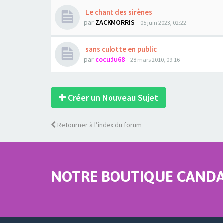
Le chant des sirènes
par
ZACKMORRIS
- 05 juin 2023, 02:22
sans culotte en public
par
cocudu68
- 28 mars 2010, 09:16
Créer un Nouveau Sujet
Retourner à l’index du forum
NOTRE BOUTIQUE CANDAU