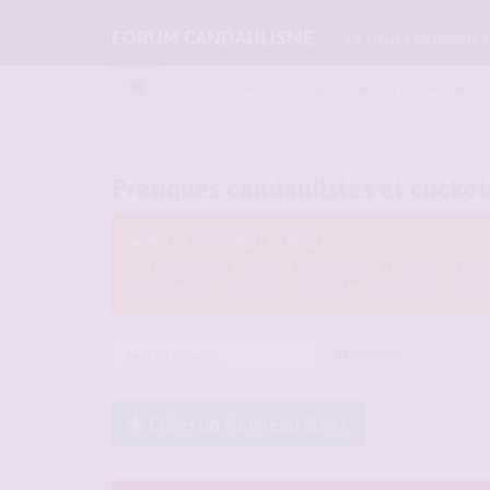
FORUM CANDAULISME
Le Tchat Candauliste 
Index du forum
Les discussions sur le Candaulisme
Pratiques candaulistes et cucko
MERCI DE BIEN LIRE LES REGLES :
Les différentes pratiques candaulistes : Parlons ici da
pratiques plus poussées comme le cuckolding. Vous pouve
Rechercher
Créer un Nouveau Sujet