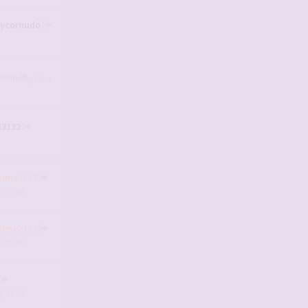
aycornudo
rd68
l3132
aume2137
, 15:44
aume2137
, 15:43
, 11:09