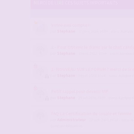
MERCI DE LIRE CES SUJETS IMPORTANTS
Votre avis compte !
par
Stephane
- 12 janv. 2026, 14:09
- dans :
A propos
2 - Pour Obtenir le diams sur le chat candau
par
Stephane
- 10 nov. 2022, 10:44
- dans :
A propos 
1- NOUVEAU SUR LE FORUM ? merci de lir
par
Stephane
- 28 juil. 2019, 15:24
- dans :
A propos 
Petit rappel pour devenir VIP
par
Stephane
- 29 avr. 2016, 13:05
- dans :
A propos 
FAQ La Certification du couple et femme
par
Administrateur
- 22 sept. 2009, 09:28
- dans :
Ai
questions fréquentes