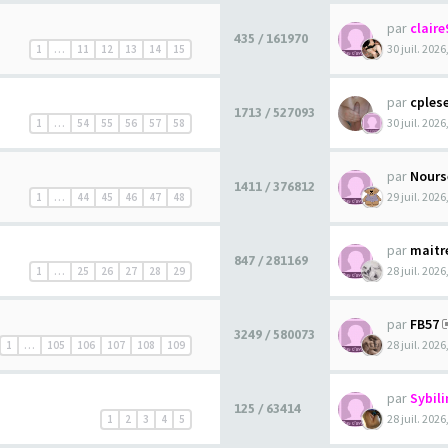
par
claire
435 / 161970
30 juil. 2026
1
…
11
12
13
14
15
par
cples
1713 / 527093
30 juil. 2026
1
…
54
55
56
57
58
par
Nours
1411 / 376812
29 juil. 2026
1
…
44
45
46
47
48
par
maitr
847 / 281169
28 juil. 2026
1
…
25
26
27
28
29
par
FB57
3249 / 580073
28 juil. 2026
1
…
105
106
107
108
109
par
Sybili
125 / 63414
28 juil. 2026
1
2
3
4
5