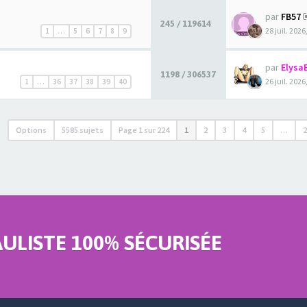
par
FB57
245 / 119614
28 juil. 2026
1
…
5
6
7
8
9
par
Elysa
1198 / 306537
26 juil. 2026
1
…
36
37
38
39
40
Options
5585 sujets
Page
1
sur
224
1
2
3
4
5
…
LISTE 100% SÉCURISÉE