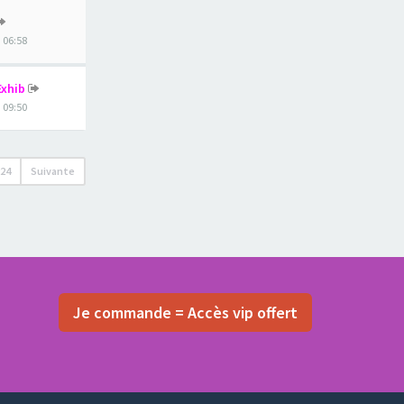
, 06:58
Exhib
, 09:50
224
Suivante
Je commande = Accès vip offert