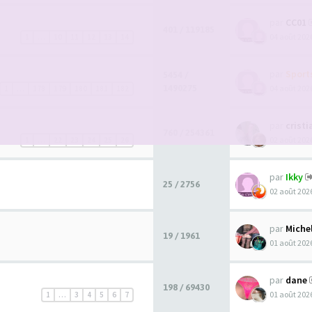
par
CC01
401 / 119185
04 août 2026
1
…
10
11
12
13
14
par
Spor
5454 /
1490275
04 août 2026
1
…
178
179
180
181
182
par
crist
760 / 254361
02 août 2026
1
…
22
23
24
25
26
par
Ikky
25 / 2756
02 août 2026
par
Miche
19 / 1961
01 août 2026
par
dane
198 / 69430
01 août 2026
1
…
3
4
5
6
7