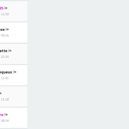
95
, 11:59
exe
, 09:16
ette
, 23:34
equeux
, 11:41
, 11:18
ne
, 08:34