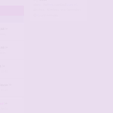
dans :
Vidéos candaulistes et
photos - Montrez vos femmes !
il y a 17 minutes
l44
nutes
l44
nutes
1
, 07:51
ieuse
, 01:10
ed
, 00:53