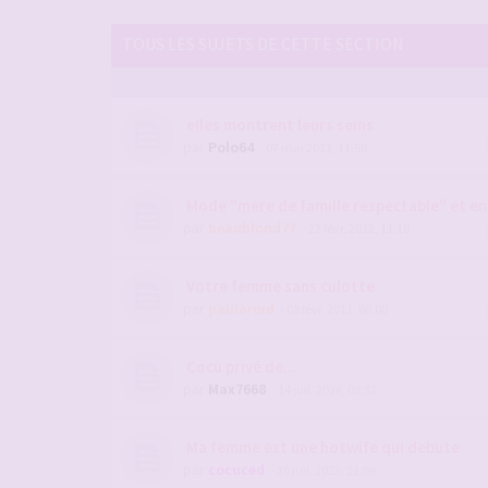
TOUS LES SUJETS DE CETTE SECTION
elles montrent leurs seins
par
Polo64
- 07 mai 2011, 11:58
Mode "mere de famille respectable" et e
par
beaublond77
- 22 févr. 2012, 11:10
Votre femme sans culotte
par
paularoid
- 08 févr. 2011, 00:00
Cocu privé de....
par
Max7668
- 14 juil. 2026, 09:31
Ma femme est une hotwife qui debute
par
cocuced
- 30 juil. 2023, 21:09