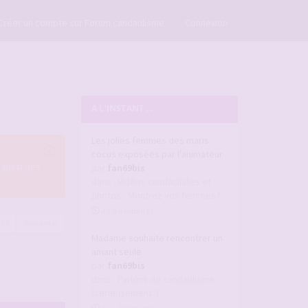
×
Créer un compte sur Forum candaulisme
Connexion
A L'INSTANT ...
Les jolies femmes des maris
cocus exposées par l'animateur
 aussi des
par
fan69bis
dans :
Vidéos candaulistes et
photos - Montrez vos femmes !
il y a 4 minutes
224
Suivante
Madame souhaite rencontrer un
amant seule
par
fan69bis
dans :
Parlons de candaulisme
(sérieusement !)