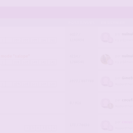
POSTS/VUES
EN DERNIER ...
par
nulnu
6027 /
1193934
il y a 32 mi
1
…
197
198
199
200
201
n mode "salope"
par
nulnu
4234 /
1784540
il y a 34 mi
1
…
138
139
140
141
142
par
Gino9
3977 / 887788
Aujourd’hui
1
…
129
130
131
132
133
par
cocuf
8 / 916
Aujourd’hui
par
cocuc
173 / 74030
Aujourd’hui
1
2
3
4
5
6