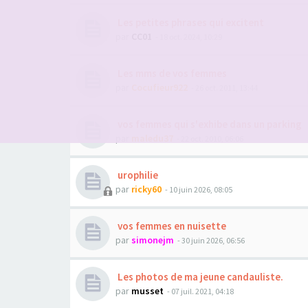
Les petites phrases qui excitent
par
CC01
- 18 oct. 2024, 10:29
Les mms de vos femmes
par
Cocufieur922
- 26 oct. 2011, 13:44
vos femmes qui s'exhibe dans un parking
par
maledu37
- 22 oct. 2010, 06:06
urophilie
par
ricky60
- 10 juin 2026, 08:05
vos femmes en nuisette
par
simonejm
- 30 juin 2026, 06:56
Les photos de ma jeune candauliste.
par
musset
- 07 juil. 2021, 04:18