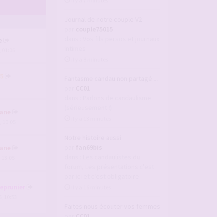
il y a 7 minutes
Journal de notre couple V2
par
couple75015
dans :
Vos fils persos et journaux
e
intimes
, 01:06
il y a 8 minutes
5
Fantasme candau non partagé ...
par
CC01
dans :
Parlons de candaulisme
(sérieusement !)
ane
il y a 13 minutes
, 10:05
Notre histoire aussi
par
fan69bis
ane
dans :
Les candaulistes du
, 13:05
forum, Les présentations c'est
par ici et c'est obligatoire
deprunier
il y a 16 minutes
, 10:53
Faites nous écouter vos femmes
par
CC01