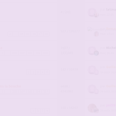
par
latin
4 / 201
Hier, 22:03
par
Berna
527 / 195277
Hier, 10:19
1
…
14
15
16
17
18
le
par
Miche
7037 /
1331045
Hier, 08:49
1
…
231
232
233
234
235
par
Guill
142 / 30979
04 août 2026
1
2
3
4
5
ns la bouche
par
Guill
6488 /
4141061
04 août 2026
1
…
213
214
215
216
217
par
jml59
103 / 54207
04 août 2026
1
2
3
4