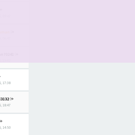
, 09:42
tsman
, 06:47
ian70241
, 23:02
, 17:38
l3132
, 18:47
, 14:50