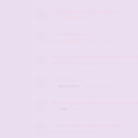
Echanges entre cuckolds Séniors
par
Cuckold03
- Hier, 13:57
Vos femmes au cap
par
mosquitos
- 02 juin 2011, 23:52
Montrez vos femme habillée mais désirab
par
alexetval
- 04 août 2011, 17:10
montre son cul
par
MARCANNE
- 04 sept. 2010, 09:40
Montrez moi vos femmes avec une bite da
par
sour
- 25 sept. 2010, 00:20
Club ou sauna en cage de chasteté?
par
dlux
- 13 août 2017, 09:07