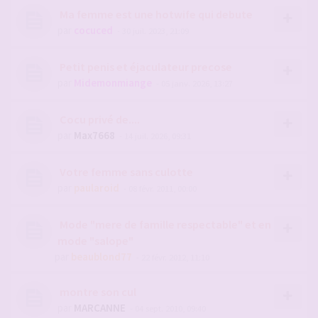
Ma femme est une hotwife qui debute
par
cocuced
- 30 juil. 2023, 21:09
Petit penis et éjaculateur precose
par
Midemonmiange
- 05 janv. 2026, 13:27
Cocu privé de....
par
Max7668
- 14 juil. 2026, 09:31
Votre femme sans culotte
par
paularoid
- 08 févr. 2011, 00:00
Mode "mere de famille respectable" et en
mode "salope"
par
beaublond77
- 22 févr. 2012, 11:10
montre son cul
par
MARCANNE
- 04 sept. 2010, 09:40