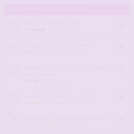
TOUS LES SUJETS DE CETTE SECTION
elles montrent leurs seins
par
Polo64
- 07 mai 2011, 11:58
Echanges entre cuckolds Séniors
par
Cuckold03
- 06 août 2026, 13:57
Montrez moi vos femmes avec une bite
dans la bouche
par
sour
- 25 sept. 2010, 00:20
Club ou sauna en cage de chasteté?
par
dlux
- 13 août 2017, 09:07
Vos lopettes cocu en cage de chasteté
par
dimupnoir31
- 30 avr. 2011, 18:14