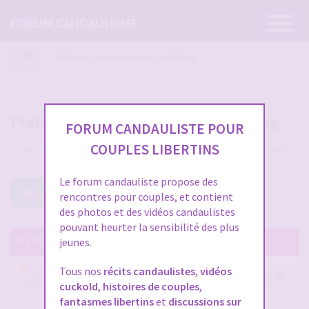
Ouvrir
FORUM CANDAULISME
la
navigatio
Pratiques candaulistes et cuckolding
Pratiques candaulistes et cuckolding
FORUM CANDAULISTE POUR
COUPLES LIBERTINS
5585 sujets
Le forum candauliste propose des
Créer un Nouveau Sujet
rencontres pour couples, et contient
des photos et des vidéos candaulistes
pouvant heurter la sensibilité des plus
MERCI DE LIRE CES SUJETS IMPORTANTS
jeunes.
Tous nos
récits candaulistes
,
vidéos
Votre avis compte !
cuckold
,
histoires de couples
,
par
Stephane
- 12 janv. 2026, 14:09
- dans :
A propos
fantasmes libertins
et
discussions sur
du forum