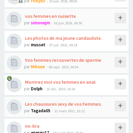
par
ricky60
- 10 juin 2026, 08:05
vos femmes en nuisette
par
simonejm
- 30 juin 2026, 06:56
Les photos de ma jeune candauliste.
par
musset
- 07 juil. 2021, 04:18
Vos femmes recouvertes de sperme
par
Mikeee
- 08 sept. 2019, 00:34
Montrez moi vos femmes en anal.
par
Dolph
- 16 déc. 2010, 16:54
Les chaussures sexy de vos Femmes.
par
Tagada05
- 11 mars 2011, 13:12
no-bra
par
energy17
- 04 août 2021, 19:41