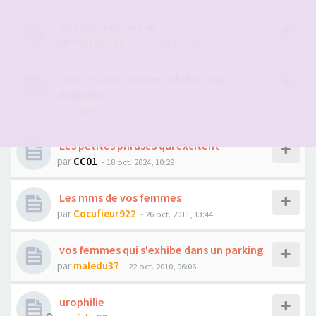
Vos femmes au cap
par
mosquitos
- 02 juin 2011, 23:52
Montrez vos femme habillée mais
désirable
par
alexetval
- 04 août 2011, 17:10
Les petites phrases qui excitent
par
CC01
- 18 oct. 2024, 10:29
Les mms de vos femmes
par
Cocufieur922
- 26 oct. 2011, 13:44
vos femmes qui s'exhibe dans un parking
par
maledu37
- 22 oct. 2010, 06:06
urophilie