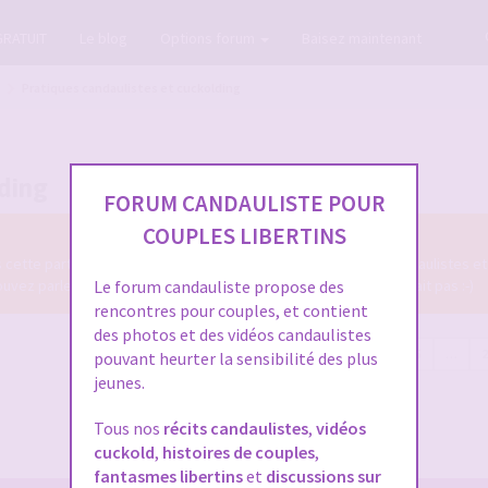
GRATUIT
Le blog
Options forum
Baisez maintenant
Pratiques candaulistes et cuckolding
lding
FORUM CANDAULISTE POUR
COUPLES LIBERTINS
ns cette partie du Forum Candauliste des diverses pratiques candaulistes et
z parler de tout ce qui se fait en candaulisme, ou qui ne se fait pas :-)
Le forum candauliste propose des
rencontres pour couples, et contient
des photos et des vidéos candaulistes
5585 sujets
Page
1
sur
224
1
2
3
4
5
…
pouvant heurter la sensibilité des plus
jeunes.
Tous nos
récits candaulistes
,
vidéos
cuckold
,
histoires de couples
,
fantasmes libertins
et
discussions sur