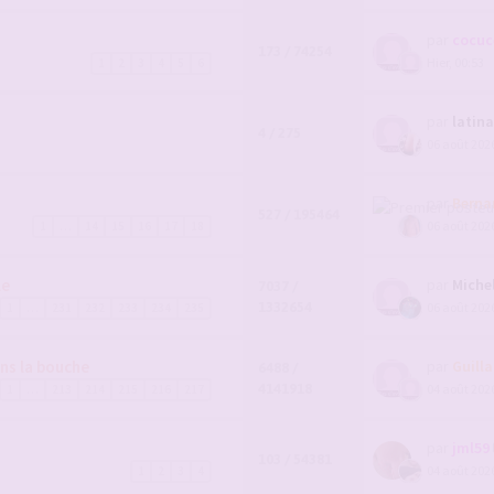
par
cocuc
173 / 74254
Hier, 00:53
1
2
3
4
5
6
par
latin
4 / 275
06 août 2026
par
Berna
527 / 195464
06 août 2026
1
…
14
15
16
17
18
le
par
Miche
7037 /
1332654
06 août 2026
1
…
231
232
233
234
235
ns la bouche
par
Guill
6488 /
4141918
04 août 2026
1
…
213
214
215
216
217
par
jml59
103 / 54381
04 août 2026
1
2
3
4