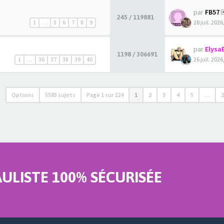
par
FB57
245 / 119881
28 juil. 2026
1
…
5
6
7
8
9
par
Elysa
1198 / 306691
26 juil. 2026
1
…
36
37
38
39
40
Options
5585 sujets
Page
1
sur
224
1
2
3
4
5
…
LISTE 100% SÉCURISÉE