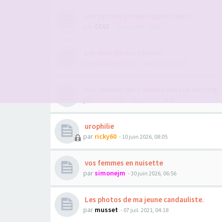
Les petites phrases qui excitent
par
CC01
- 18 oct. 2024, 10:29
Les mms de vos femmes
par
Cocufieur922
- 26 oct. 2011, 13:44
vos femmes qui s'exhibe dans un parking
par
maledu37
- 22 oct. 2010, 06:06
urophilie
par
ricky60
- 10 juin 2026, 08:05
vos femmes en nuisette
par
simonejm
- 30 juin 2026, 06:56
Les photos de ma jeune candauliste.
par
musset
- 07 juil. 2021, 04:18