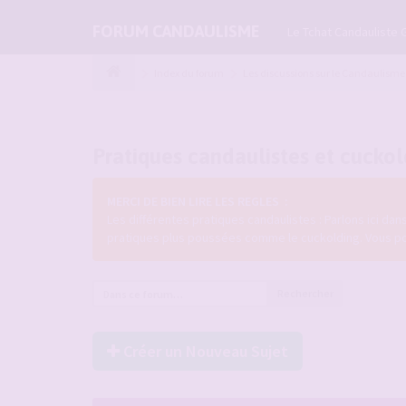
FORUM CANDAULISME
Le Tchat Candauliste 
Index du forum
Les discussions sur le Candaulisme
Pratiques candaulistes et cucko
MERCI DE BIEN LIRE LES REGLES :
Les différentes pratiques candaulistes : Parlons ici da
pratiques plus poussées comme le cuckolding. Vous pouve
Rechercher
Créer un Nouveau Sujet