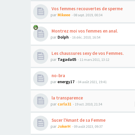
Vos femmes recouvertes de sperme
par
Mikeee
- 08 sept. 2019, 00:34
Montrez moi vos femmes en anal.
par
Dolph
- 16 déc. 2010, 16:54
Les chaussures sexy de vos Femmes.
par
Tagada05
- 11 mars 2011, 13:12
no-bra
par
energy17
- 04 août 2021, 19:41
la transparence
par
carla31
- 19 oct. 2010, 21:34
Sucer l'Amant de sa Femme
par
JokerH
- 09 août 2023, 09:37