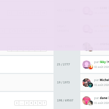
par
CC01
401 / 120037
04 août 2026
1
…
10
11
12
13
14
par
Spor
5454 /
1490876
04 août 2026
1
…
178
179
180
181
182
par
crist
760 / 255037
02 août 2026
1
…
22
23
24
25
26
par
Ikky
25 / 2777
02 août 2026
par
Miche
19 / 1973
01 août 2026
par
dane
198 / 69507
01 août 2026
1
…
3
4
5
6
7