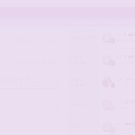
POSTS/VUES
EN DERNIER ...
par
Miche
3979 / 888650
Aujourd’hui
1
…
129
130
131
132
133
par
Miche
6031 /
1195060
Hier, 15:20
1
…
198
199
200
201
202
n mode "salope"
par
cplel
4235 /
1785445
Hier, 13:38
1
…
138
139
140
141
142
par
bgx49
144 / 31138
Hier, 12:09
1
2
3
4
5
par
cocuf
8 / 987
Hier, 01:10