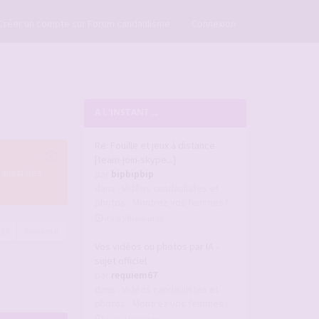
×
Créer un compte sur Forum candaulisme
Connexion
A L'INSTANT ...
Re: Fouille et jeux à distance
[team-join-skype...]
 aussi des
par
bipbipbip
dans :
Vidéos candaulistes et
photos - Montrez vos femmes !
il y a 28 minutes
224
Suivante
Vos vidéos ou photos par IA -
sujet officiel
par
requiem67
dans :
Vidéos candaulistes et
photos - Montrez vos femmes !