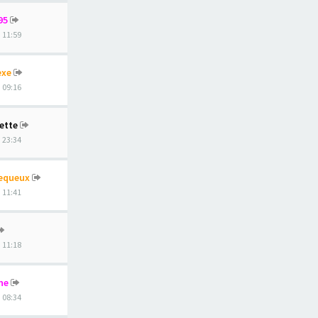
95
, 11:59
exe
, 09:16
ette
, 23:34
equeux
, 11:41
, 11:18
ne
, 08:34