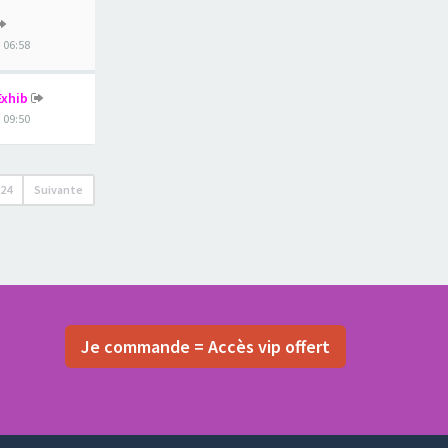
, 06:58
Exhib
, 09:50
224
Suivante
Je commande = Accès vip offert