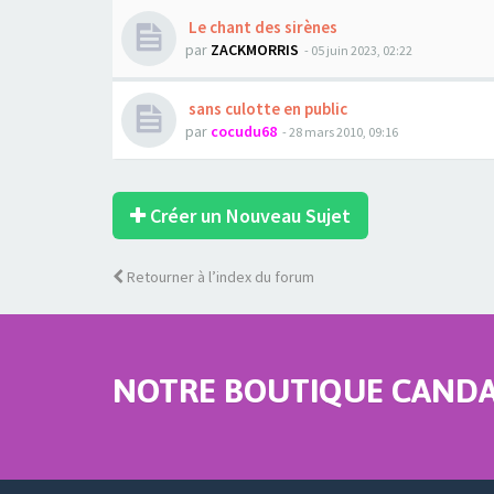
Le chant des sirènes
par
ZACKMORRIS
- 05 juin 2023, 02:22
sans culotte en public
par
cocudu68
- 28 mars 2010, 09:16
Créer un Nouveau Sujet
Retourner à l’index du forum
NOTRE BOUTIQUE CANDAU