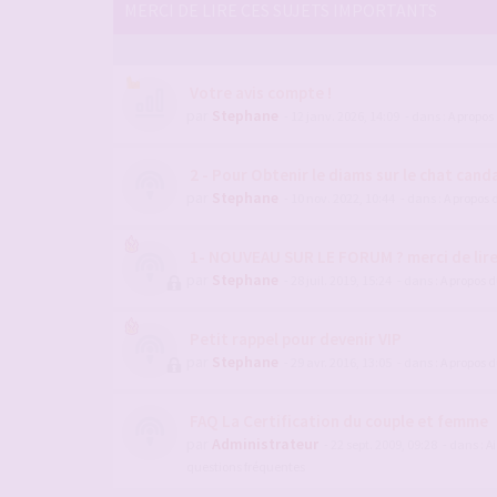
MERCI DE LIRE CES SUJETS IMPORTANTS
Votre avis compte !
par
Stephane
- 12 janv. 2026, 14:09
- dans :
A propos
2 - Pour Obtenir le diams sur le chat candau
par
Stephane
- 10 nov. 2022, 10:44
- dans :
A propos 
1- NOUVEAU SUR LE FORUM ? merci de lir
par
Stephane
- 28 juil. 2019, 15:24
- dans :
A propos 
Petit rappel pour devenir VIP
par
Stephane
- 29 avr. 2016, 13:05
- dans :
A propos 
FAQ La Certification du couple et femme
par
Administrateur
- 22 sept. 2009, 09:28
- dans :
Ai
questions fréquentes