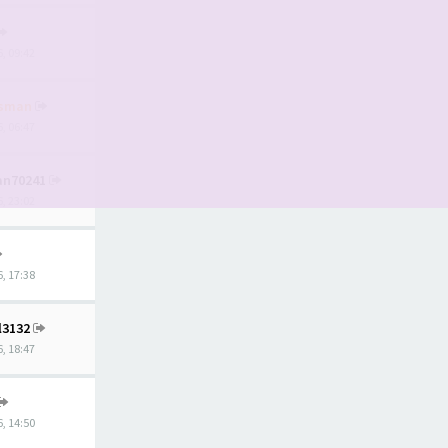
, 09:42
tsman
, 06:47
ian70241
, 23:02
, 17:38
l3132
, 18:47
, 14:50