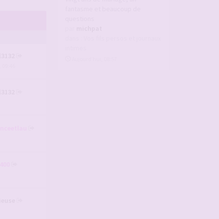
fantasme et beaucoup de
questions
par
michpat
dans :
Vos fils persos et journaux
intimes
l3132
Aujourd’hui, 08:57
, 09:46
l3132
anceetlau
400
ieuse