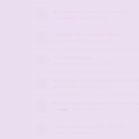
Ma femme est une hotwife qui debute
par
cocuced
- 30 juil. 2023, 21:09
Echanges entre cuckolds Séniors
par
Cuckold03
- 06 août 2026, 13:57
Vos femmes au cap
par
mosquitos
- 02 juin 2011, 23:52
Montrez vos femme habillée mais désirab
par
alexetval
- 04 août 2011, 17:10
Montrez moi vos femmes avec une bite da
par
sour
- 25 sept. 2010, 00:20
Club ou sauna en cage de chasteté?
par
dlux
- 13 août 2017, 09:07