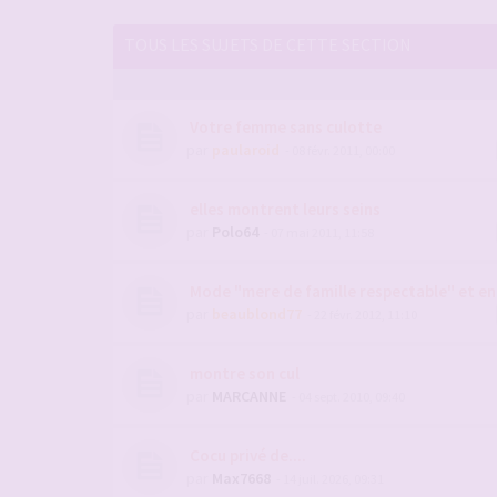
TOUS LES SUJETS DE CETTE SECTION
Votre femme sans culotte
par
paularoid
- 08 févr. 2011, 00:00
elles montrent leurs seins
par
Polo64
- 07 mai 2011, 11:58
Mode "mere de famille respectable" et e
par
beaublond77
- 22 févr. 2012, 11:10
montre son cul
par
MARCANNE
- 04 sept. 2010, 09:40
Cocu privé de....
par
Max7668
- 14 juil. 2026, 09:31