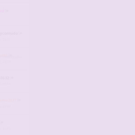
ed
aycornudo
, 22:03
rd68
, 10:19
l3132
, 08:49
aume2137
, 15:43
, 11:09