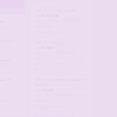
il y a 44 minutes
Votre femme sans culotte
par
Michel3132
dans :
Pratiques candaulistes et
e
cuckolding
, 01:06
Aujourd’hui, 09:46
weet
Notre histoire aussi
par
michpat
dans :
Les candaulistes du
forum, Les présentations c'est
ane
par ici et c'est obligatoire
, 10:05
Aujourd’hui, 09:14
J'ai invité son ex amant à dîner à
ane
la maison
, 13:05
par
Lelonge
dans :
Vos fils persos et journaux
intimes
e69
Aujourd’hui, 09:12
Vingt ans de mariage, un