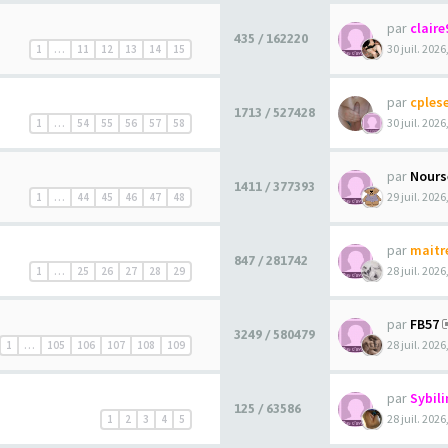
par
claire
435 / 162220
30 juil. 2026
1
…
11
12
13
14
15
par
cples
1713 / 527428
30 juil. 2026
1
…
54
55
56
57
58
par
Nours
1411 / 377393
29 juil. 2026
1
…
44
45
46
47
48
par
maitr
847 / 281742
28 juil. 2026
1
…
25
26
27
28
29
par
FB57
3249 / 580479
28 juil. 2026
1
…
105
106
107
108
109
par
Sybili
125 / 63586
28 juil. 2026
1
2
3
4
5