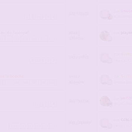
par
Swede
172 / 73872
Aujourd’hui
1
2
3
4
5
6
n mode "salope"
par
playe
4233 /
1784036
Hier, 15:26
1
…
138
139
140
141
142
par
Guill
142 / 30921
04 août 2026
1
2
3
4
5
ns la bouche
par
Guill
6488 /
4140674
04 août 2026
1
…
213
214
215
216
217
par
jml59
103 / 54158
04 août 2026
1
2
3
4
par
CC01
401 / 119097
04 août 2026
1
…
10
11
12
13
14