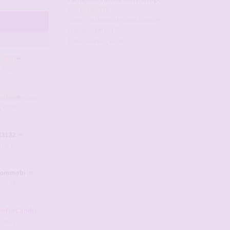
par
Frank27x
dans :
Parlons de candaulisme
(sérieusement !)
Aujourd’hui, 16:00
ld03
, 15:27
rd68
, 10:19
l3132
, 08:49
hommebi
, 02:48
nForCandice
, 00:37