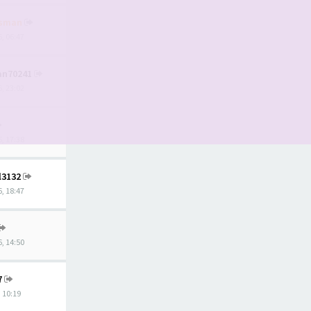
tsman
, 06:47
ian70241
, 23:02
, 17:38
l3132
, 18:47
, 14:50
7
, 10:19