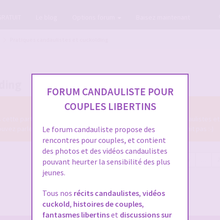
GRATUIT
Le blog
Options forum
Baisez maintenant
Pratiques candaulistes et cuckolding
lding
FORUM CANDAULISTE POUR
COUPLES LIBERTINS
ns cette partie du Forum Candauliste des diverses pratiques candaulistes et
z parler de tout ce qui se fait en candaulisme, ou qui ne se fait pas :-)
Le forum candauliste propose des
rencontres pour couples, et contient
des photos et des vidéos candaulistes
5585 sujets
Page
1
sur
224
1
2
3
4
5
…
pouvant heurter la sensibilité des plus
jeunes.
Tous nos
récits candaulistes
,
vidéos
cuckold
,
histoires de couples
,
fantasmes libertins
et
discussions sur