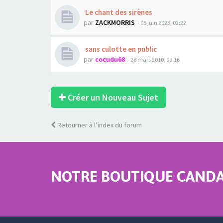
Le chant des sirènes
par
ZACKMORRIS
- 05 juin 2023, 02:22
sans culotte en public
par
cocudu68
- 28 mars 2010, 09:16
Créer un Nouveau Sujet
Retourner à l’index du forum
NOTRE BOUTIQUE CANDAU