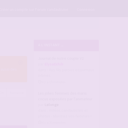
×
Créer un compte sur Forum candaulisme
Connexion
A L'INSTANT ...
Journal de notre couple V2
par
ElysaExhib
 aussi des
dans :
Vos fils persos et journaux
intimes
il y a 19 minutes
224
Suivante
Les jolies femmes des maris
cocus exposées par l'animateur
par
Lelonge
dans :
Vidéos candaulistes et
photos - Montrez vos femmes !
il y a 35 minutes