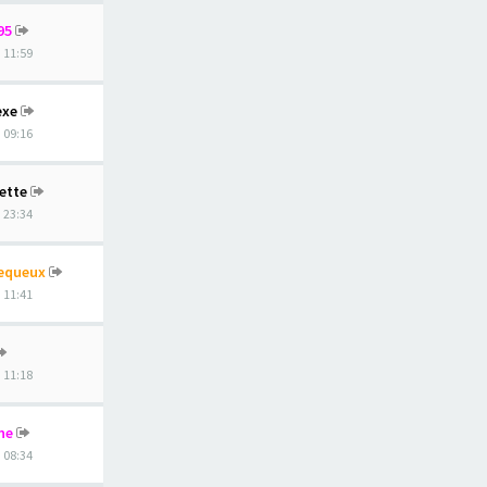
95
, 11:59
exe
, 09:16
ette
, 23:34
equeux
, 11:41
, 11:18
ne
, 08:34