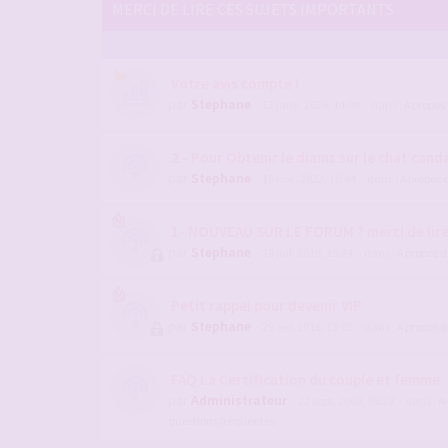
MERCI DE LIRE CES SUJETS IMPORTANTS
Votre avis compte !
par
Stephane
- 12 janv. 2026, 14:09
- dans :
A propos
2 - Pour Obtenir le diams sur le chat candau
par
Stephane
- 10 nov. 2022, 10:44
- dans :
A propos 
1- NOUVEAU SUR LE FORUM ? merci de lir
par
Stephane
- 28 juil. 2019, 15:24
- dans :
A propos 
Petit rappel pour devenir VIP
par
Stephane
- 29 avr. 2016, 13:05
- dans :
A propos 
FAQ La Certification du couple et femme
par
Administrateur
- 22 sept. 2009, 09:28
- dans :
Ai
questions fréquentes