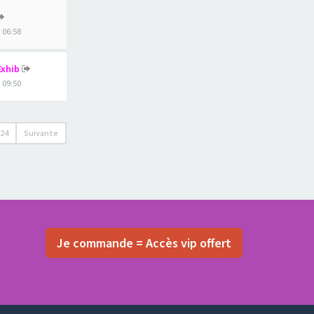
, 06:58
Exhib
, 09:50
224
Suivante
Je commande = Accès vip offert