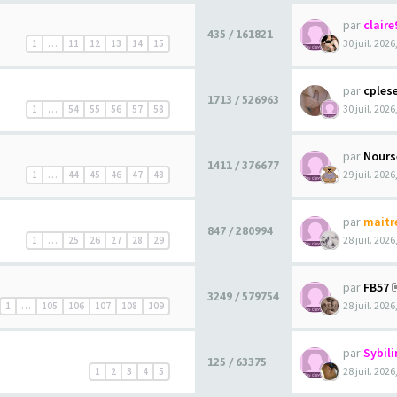
par
claire
435 / 161821
30 juil. 2026
1
…
11
12
13
14
15
par
cples
1713 / 526963
30 juil. 2026
1
…
54
55
56
57
58
par
Nours
1411 / 376677
29 juil. 2026
1
…
44
45
46
47
48
par
maitr
847 / 280994
28 juil. 2026
1
…
25
26
27
28
29
par
FB57
3249 / 579754
28 juil. 2026
1
…
105
106
107
108
109
par
Sybili
125 / 63375
28 juil. 2026
1
2
3
4
5