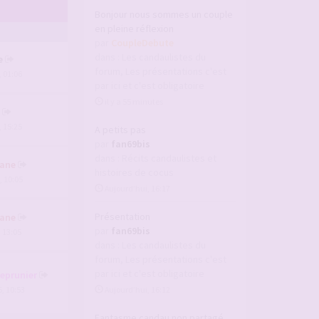
Bonjour nous sommes un couple
en pleine réflexion
par
CoupleDebute
dans :
Les candaulistes du
e
forum, Les présentations c'est
, 01:06
par ici et c'est obligatoire
il y a 55 minutes
, 15:25
A petits pas
par
fan69bis
dans :
Récits candaulistes et
ane
histoires de cocus
, 10:05
Aujourd’hui, 16:17
Présentation
ane
par
fan69bis
, 13:05
dans :
Les candaulistes du
forum, Les présentations c'est
par ici et c'est obligatoire
deprunier
, 10:53
Aujourd’hui, 16:12
Fantasme candau non partagé ...