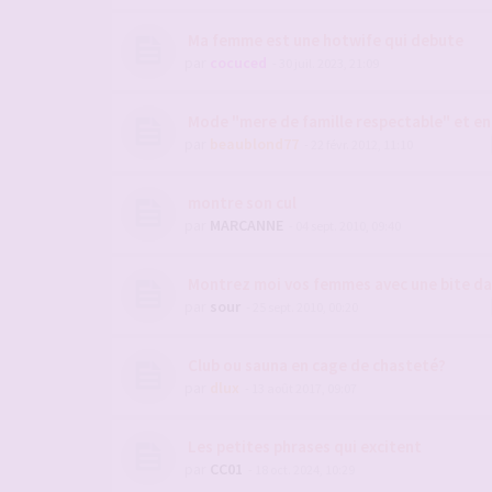
Ma femme est une hotwife qui debute
par
cocuced
- 30 juil. 2023, 21:09
Mode "mere de famille respectable" et e
par
beaublond77
- 22 févr. 2012, 11:10
montre son cul
par
MARCANNE
- 04 sept. 2010, 09:40
Montrez moi vos femmes avec une bite da
par
sour
- 25 sept. 2010, 00:20
Club ou sauna en cage de chasteté?
par
dlux
- 13 août 2017, 09:07
Les petites phrases qui excitent
par
CC01
- 18 oct. 2024, 10:29