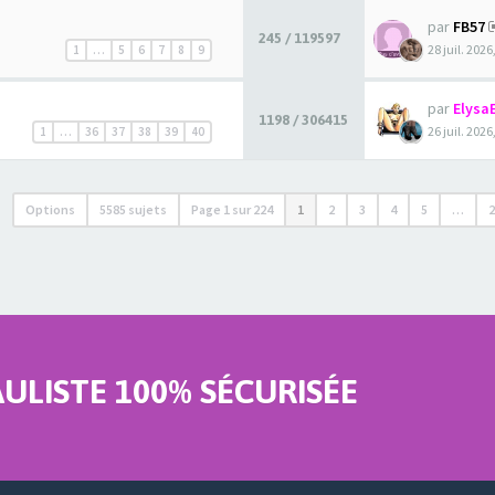
par
FB57
245 / 119597
28 juil. 2026
1
…
5
6
7
8
9
par
Elysa
1198 / 306415
26 juil. 2026
1
…
36
37
38
39
40
Options
5585 sujets
Page
1
sur
224
1
2
3
4
5
…
LISTE 100% SÉCURISÉE