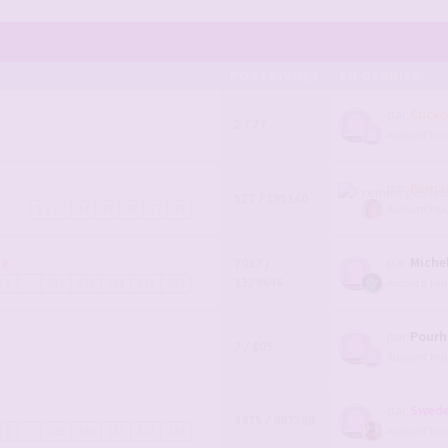
POSTS/VUES
EN DERNIER ...
par
Cucko
2 / 77
Aujourd’hui
par
Berna
527 / 195160
Aujourd’hui
1
…
14
15
16
17
18
le
par
Miche
7037 /
1329646
Aujourd’hui
1
…
231
232
233
234
235
par
Pour
7 / 805
Aujourd’hui
par
Swede
3975 / 887380
Aujourd’hui
1
…
129
130
131
132
133