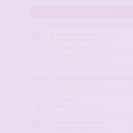
TOUS LES SUJETS DE CETTE SECTION
Echanges entre cuckolds Séniors
par
Cuckold03
- Aujourd’hui, 13:57
Vos femmes au cap
par
mosquitos
- 02 juin 2011, 23:52
Montrez vos femme habillée mais désirab
par
alexetval
- 04 août 2011, 17:10
Cocu privé de....
par
Max7668
- 14 juil. 2026, 09:31
Votre femme sans culotte
par
paularoid
- 08 févr. 2011, 00:00