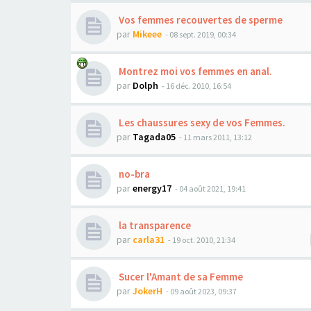
Vos femmes recouvertes de sperme
par
Mikeee
- 08 sept. 2019, 00:34
Montrez moi vos femmes en anal.
par
Dolph
- 16 déc. 2010, 16:54
Les chaussures sexy de vos Femmes.
par
Tagada05
- 11 mars 2011, 13:12
no-bra
par
energy17
- 04 août 2021, 19:41
la transparence
par
carla31
- 19 oct. 2010, 21:34
Sucer l'Amant de sa Femme
par
JokerH
- 09 août 2023, 09:37