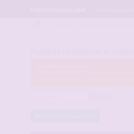
FORUM CANDAULISME
Le Tchat Candauliste 
Index du forum
Les discussions sur le Candaulisme
Pratiques candaulistes et cucko
MERCI DE BIEN LIRE LES REGLES :
Les différentes pratiques candaulistes : Parlons ici da
pratiques plus poussées comme le cuckolding. Vous pouve
Rechercher
Créer un Nouveau Sujet