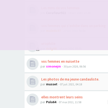
Les mms de vos femmes
par
Cocufieur922
- 26 oct. 2011, 13:44
vos femmes qui s'exhibe dans un parking
par
maledu37
- 22 oct. 2010, 06:06
urophilie
par
ricky60
- 10 juin 2026, 08:05
vos femmes en nuisette
par
simonejm
- 30 juin 2026, 06:56
Les photos de ma jeune candauliste.
par
musset
- 07 juil. 2021, 04:18
elles montrent leurs seins
par
Polo64
- 07 mai 2011, 11:58