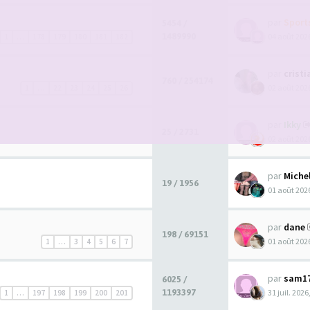
par
Spor
5454 /
1489990
04 août 2026
1
…
178
179
180
181
182
par
crist
760 / 254174
02 août 2026
1
…
22
23
24
25
26
par
Ikky
25 / 2731
02 août 2026
par
Miche
19 / 1956
01 août 2026
par
dane
198 / 69151
01 août 2026
1
…
3
4
5
6
7
par
sam1
6025 /
1193397
31 juil. 2026
1
…
197
198
199
200
201