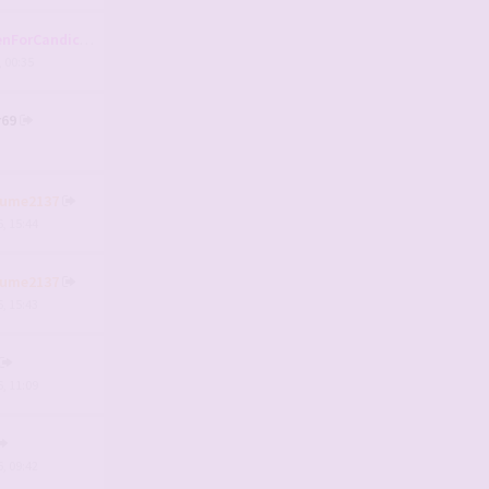
nForCandice
, 00:35
r69
aume2137
, 15:44
aume2137
, 15:43
, 11:09
, 09:42