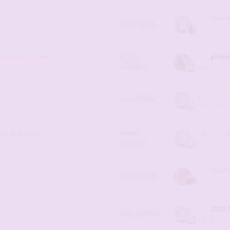
par
Swede
172 / 73861
Aujourd’hui
1
2
3
4
5
6
n mode "salope"
par
playe
4233 /
1783987
Hier, 15:26
1
…
138
139
140
141
142
par
Guill
142 / 30915
04 août 2026
1
2
3
4
5
ns la bouche
par
Guill
6488 /
4140584
04 août 2026
1
…
213
214
215
216
217
par
jml59
103 / 54152
04 août 2026
1
2
3
4
par
CC01
401 / 119086
04 août 2026
1
…
10
11
12
13
14