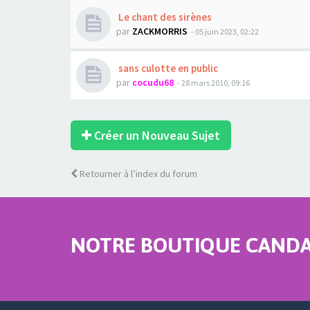
Le chant des sirènes
par
ZACKMORRIS
- 05 juin 2023, 02:22
sans culotte en public
par
cocudu68
- 28 mars 2010, 09:16
Créer un Nouveau Sujet
Retourner à l’index du forum
NOTRE BOUTIQUE CANDAU