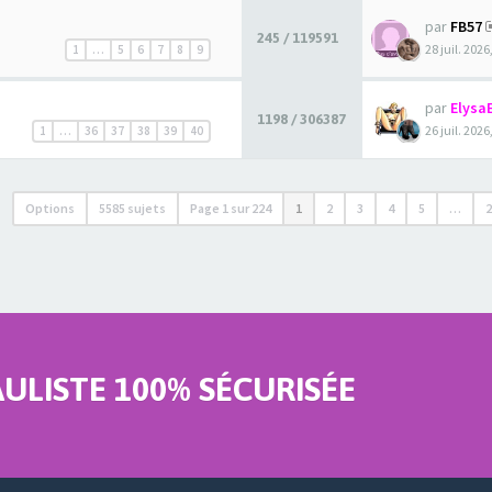
par
FB57
245 / 119591
28 juil. 2026
1
…
5
6
7
8
9
par
Elysa
1198 / 306387
26 juil. 2026
1
…
36
37
38
39
40
Options
5585 sujets
Page
1
sur
224
1
2
3
4
5
…
LISTE 100% SÉCURISÉE