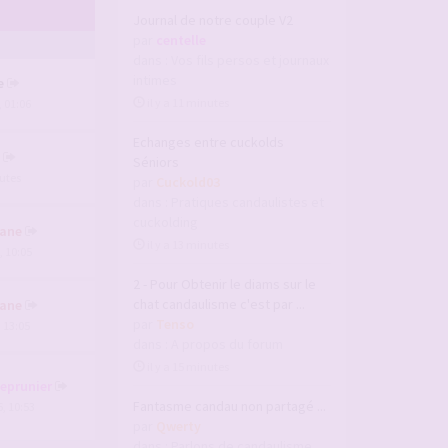
Journal de notre couple V2
par
centelle
dans :
Vos fils persos et journaux
intimes
e
il y a 11 minutes
, 01:06
Echanges entre cuckolds
Séniors
nutes
par
Cuckold03
dans :
Pratiques candaulistes et
cuckolding
ane
il y a 13 minutes
, 10:05
2 - Pour Obtenir le diams sur le
chat candaulisme c'est par ...
ane
par
Tenso
, 13:05
dans :
A propos du forum
il y a 15 minutes
deprunier
Fantasme candau non partagé ...
, 10:53
par
Qwerty
dans :
Parlons de candaulisme