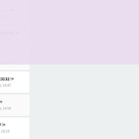
tsman
, 06:47
ian70241
, 23:02
, 17:38
l3132
, 18:47
, 14:50
7
, 10:19