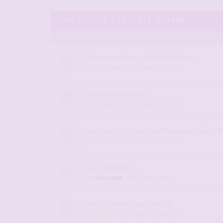
TOUS LES SUJETS DE CETTE SECTION
Echanges entre cuckolds Séniors
par
Cuckold03
- Aujourd’hui, 13:57
Vos femmes au cap
par
mosquitos
- 02 juin 2011, 23:52
Montrez vos femme habillée mais désirab
par
alexetval
- 04 août 2011, 17:10
Cocu privé de....
par
Max7668
- 14 juil. 2026, 09:31
Votre femme sans culotte
par
paularoid
- 08 févr. 2011, 00:00