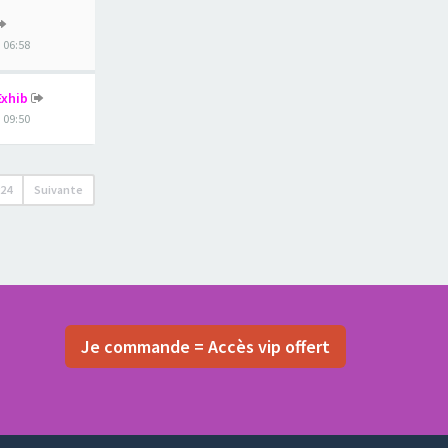
, 06:58
Exhib
, 09:50
224
Suivante
Je commande = Accès vip offert