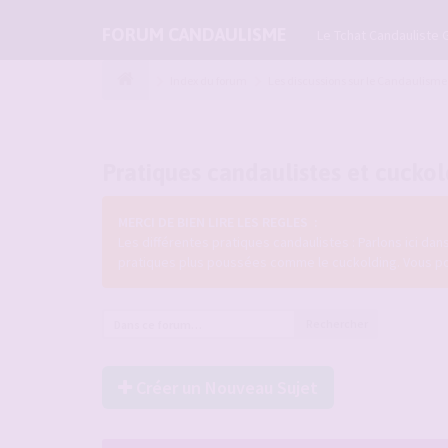
FORUM CANDAULISME
Le Tchat Candauliste 
Index du forum
Les discussions sur le Candaulisme
Pratiques candaulistes et cucko
MERCI DE BIEN LIRE LES REGLES :
Les différentes pratiques candaulistes : Parlons ici da
pratiques plus poussées comme le cuckolding. Vous pouve
Rechercher
Créer un Nouveau Sujet