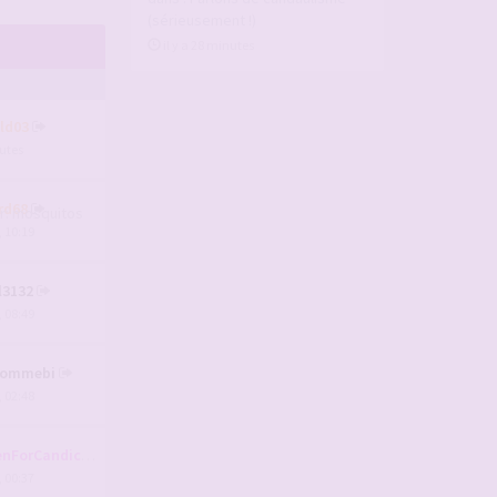
(sérieusement !)
il y a 28 minutes
ld03
nutes
rd68
, 10:19
l3132
, 08:49
hommebi
, 02:48
nForCandice
, 00:37