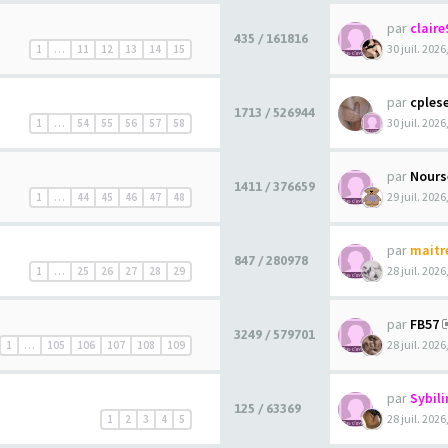
par
claire
435 / 161816
30 juil. 2026
1
…
11
12
13
14
15
par
cples
1713 / 526944
30 juil. 2026
1
…
54
55
56
57
58
par
Nours
1411 / 376659
29 juil. 2026
1
…
44
45
46
47
48
par
maitr
847 / 280978
28 juil. 2026
1
…
25
26
27
28
29
par
FB57
3249 / 579701
28 juil. 2026
1
…
105
106
107
108
109
par
Sybili
125 / 63369
28 juil. 2026
1
2
3
4
5