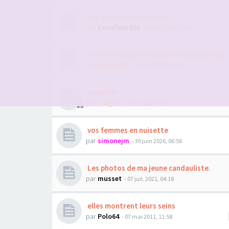
Les mms de vos femmes
par
Cocufieur922
- 26 oct. 2011, 13:44
vos femmes qui s'exhibe dans un parking
par
maledu37
- 22 oct. 2010, 06:06
urophilie
par
ricky60
- 10 juin 2026, 08:05
vos femmes en nuisette
par
simonejm
- 30 juin 2026, 06:56
Les photos de ma jeune candauliste.
par
musset
- 07 juil. 2021, 04:18
elles montrent leurs seins
par
Polo64
- 07 mai 2011, 11:58