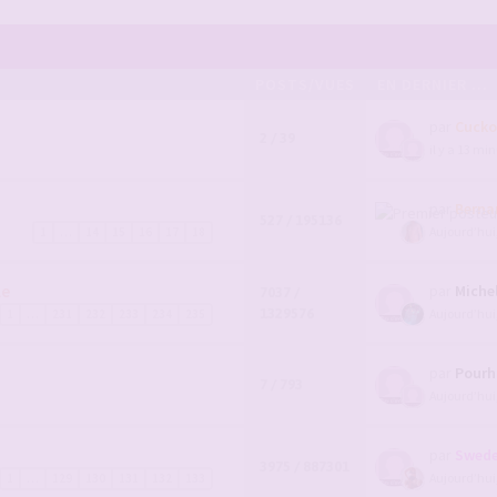
POSTS/VUES
EN DERNIER ...
par
Cucko
2 / 39
il y a 13 mi
par
Berna
527 / 195136
Aujourd’hui
1
…
14
15
16
17
18
le
par
Miche
7037 /
1329576
Aujourd’hui
1
…
231
232
233
234
235
par
Pour
7 / 793
Aujourd’hui
par
Swede
3975 / 887301
Aujourd’hui
1
…
129
130
131
132
133