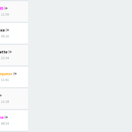
95
, 11:59
exe
, 09:16
ette
, 23:34
equeux
, 11:41
, 11:18
ne
, 08:34