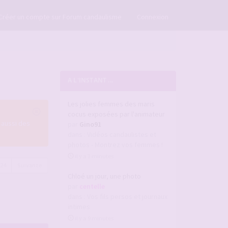
×
Créer un compte sur Forum candaulisme
Connexion
A L'INSTANT ...
Les jolies femmes des maris
cocus exposées par l'animateur
 aussi des
par
Gino91
dans :
Vidéos candaulistes et
photos - Montrez vos femmes !
il y a 3 minutes
224
Suivante
Chloé un jour, une photo
par
centelle
dans :
Vos fils persos et journaux
intimes
il y a 9 minutes