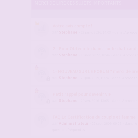
MERCI DE LIRE CES SUJETS IMPORTANTS
Votre avis compte !
par
Stephane
- 12 janv. 2026, 14:09
- dans :
A propos
2 - Pour Obtenir le diams sur le chat candau
par
Stephane
- 10 nov. 2022, 10:44
- dans :
A propos 
1- NOUVEAU SUR LE FORUM ? merci de lir
par
Stephane
- 28 juil. 2019, 15:24
- dans :
A propos 
Petit rappel pour devenir VIP
par
Stephane
- 29 avr. 2016, 13:05
- dans :
A propos 
FAQ La Certification du couple et femme
par
Administrateur
- 22 sept. 2009, 09:28
- dans :
Ai
questions fréquentes