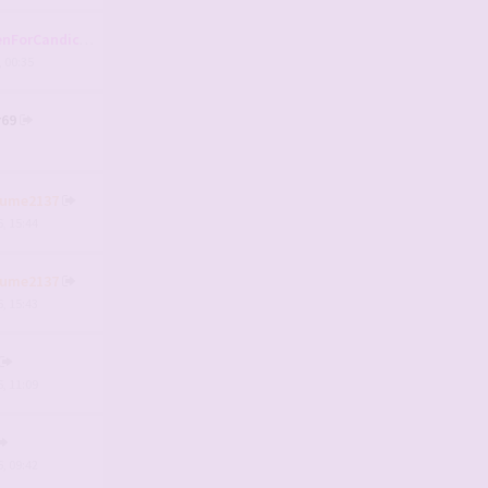
nForCandice
, 00:35
r69
aume2137
, 15:44
aume2137
, 15:43
, 11:09
, 09:42