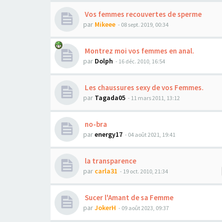
Vos femmes recouvertes de sperme
par
Mikeee
- 08 sept. 2019, 00:34
Montrez moi vos femmes en anal.
par
Dolph
- 16 déc. 2010, 16:54
Les chaussures sexy de vos Femmes.
par
Tagada05
- 11 mars 2011, 13:12
no-bra
par
energy17
- 04 août 2021, 19:41
la transparence
par
carla31
- 19 oct. 2010, 21:34
Sucer l'Amant de sa Femme
par
JokerH
- 09 août 2023, 09:37