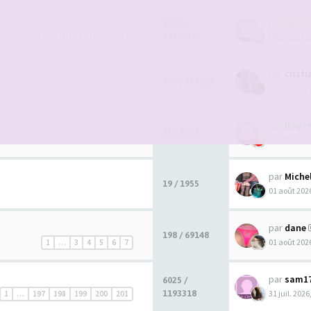
par
Spor
5454 /
1489952
04 août 2026
1
…
178
179
180
181
182
par
crist
760 / 254112
02 août 2026
1
…
22
23
24
25
26
par
Ikky
25 / 2728
02 août 2026
par
Miche
19 / 1955
01 août 2026
par
dane
198 / 69148
01 août 2026
1
…
3
4
5
6
7
par
sam1
6025 /
1193318
31 juil. 2026
1
…
197
198
199
200
201