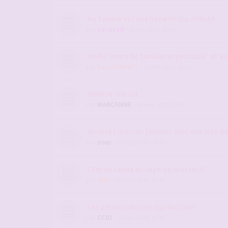
Ma femme est une hotwife qui debute
par
cocuced
- 30 juil. 2023, 21:09
Mode "mere de famille respectable" et e
par
beaublond77
- 22 févr. 2012, 11:10
montre son cul
par
MARCANNE
- 04 sept. 2010, 09:40
Montrez moi vos femmes avec une bite da
par
sour
- 25 sept. 2010, 00:20
Club ou sauna en cage de chasteté?
par
dlux
- 13 août 2017, 09:07
Les petites phrases qui excitent
par
CC01
- 18 oct. 2024, 10:29