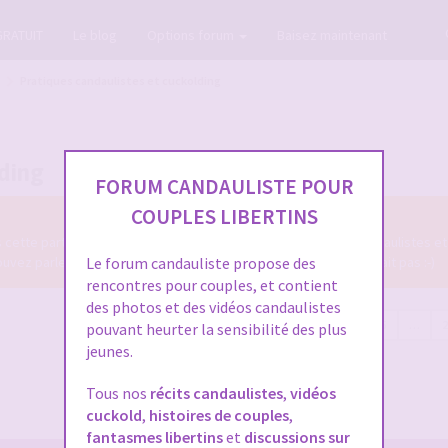
GRATUIT
Le blog
Options forum
Baisez maintenant
Pratiques candaulistes et cuckolding
lding
FORUM CANDAULISTE POUR
COUPLES LIBERTINS
ns cette partie du Forum Candauliste des diverses pratiques candaulistes et
z parler de tout ce qui se fait en candaulisme, ou qui ne se fait pas :-)
Le forum candauliste propose des
rencontres pour couples, et contient
des photos et des vidéos candaulistes
5585 sujets
Page
1
sur
224
1
2
3
4
5
…
pouvant heurter la sensibilité des plus
jeunes.
Tous nos
récits candaulistes
,
vidéos
cuckold
,
histoires de couples
,
fantasmes libertins
et
discussions sur