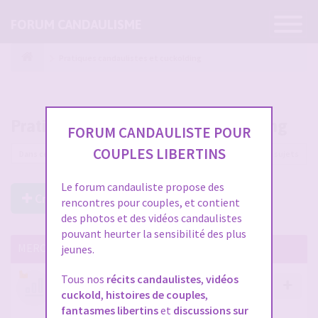
Ouvrir
FORUM CANDAULISME
la
navigatio
Pratiques candaulistes et cuckolding
Pratiques candaulistes et cuckolding
FORUM CANDAULISTE POUR
COUPLES LIBERTINS
5585 sujets
Le forum candauliste propose des
Créer un Nouveau Sujet
rencontres pour couples, et contient
des photos et des vidéos candaulistes
pouvant heurter la sensibilité des plus
MERCI DE LIRE CES SUJETS IMPORTANTS
jeunes.
Tous nos
récits candaulistes
,
vidéos
Votre avis compte !
cuckold
,
histoires de couples
,
par
Stephane
- 12 janv. 2026, 14:09
- dans :
A propos
fantasmes libertins
et
discussions sur
du forum