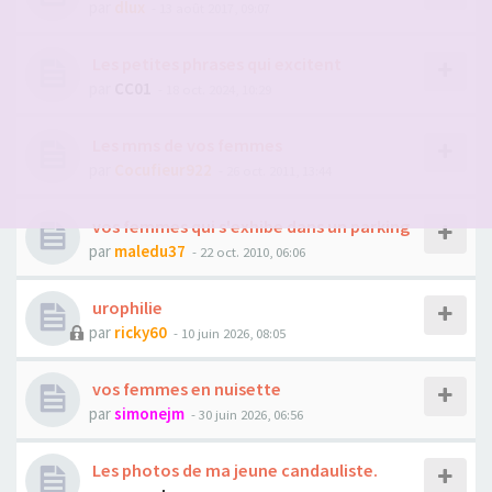
par
dlux
- 13 août 2017, 09:07
Les petites phrases qui excitent
par
CC01
- 18 oct. 2024, 10:29
Les mms de vos femmes
par
Cocufieur922
- 26 oct. 2011, 13:44
vos femmes qui s'exhibe dans un parking
par
maledu37
- 22 oct. 2010, 06:06
urophilie
par
ricky60
- 10 juin 2026, 08:05
vos femmes en nuisette
par
simonejm
- 30 juin 2026, 06:56
Les photos de ma jeune candauliste.