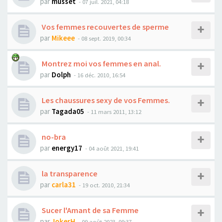
par
musset
- 07 juil. 2021, 04:18
Vos femmes recouvertes de sperme
par
Mikeee
- 08 sept. 2019, 00:34
Montrez moi vos femmes en anal.
par
Dolph
- 16 déc. 2010, 16:54
Les chaussures sexy de vos Femmes.
par
Tagada05
- 11 mars 2011, 13:12
no-bra
par
energy17
- 04 août 2021, 19:41
la transparence
par
carla31
- 19 oct. 2010, 21:34
Sucer l'Amant de sa Femme
par
JokerH
- 09 août 2023, 09:37