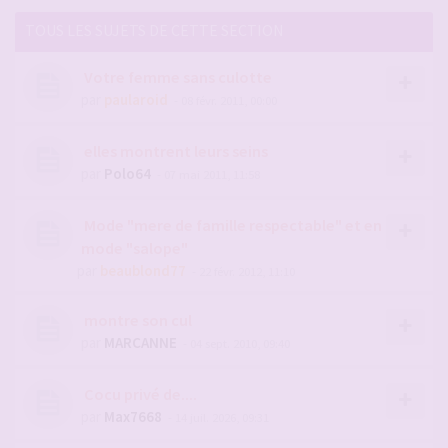
TOUS LES SUJETS DE CETTE SECTION
Votre femme sans culotte
par
paularoid
- 08 févr. 2011, 00:00
elles montrent leurs seins
par
Polo64
- 07 mai 2011, 11:58
Mode "mere de famille respectable" et en
mode "salope"
par
beaublond77
- 22 févr. 2012, 11:10
montre son cul
par
MARCANNE
- 04 sept. 2010, 09:40
Cocu privé de....
par
Max7668
- 14 juil. 2026, 09:31