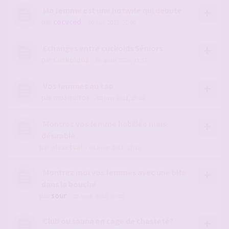
Ma femme est une hotwife qui debute
par
cocuced
- 30 juil. 2023, 21:09
Echanges entre cuckolds Séniors
par
Cuckold03
- 06 août 2026, 13:57
Vos femmes au cap
par
mosquitos
- 02 juin 2011, 23:52
Montrez vos femme habillée mais
désirable
par
alexetval
- 04 août 2011, 17:10
Montrez moi vos femmes avec une bite
dans la bouche
par
sour
- 25 sept. 2010, 00:20
Club ou sauna en cage de chasteté?