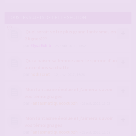
TOUS LES SUJETS DE CETTE SECTION
Quel serait votre plus grand fantasme, en
2 lignes???
par
ElysaExhib
- 25 août 2011, 00:52
Qui a baiser sa femme avec le sperme d'un
autre dans sa chatte
par
hodiscret
- 12 janv. 2017, 16:26
Mon fantasme évolue et j'aimerais avoir
vos témoignages
par
Fantasmatiquecocubzh
- 28 juil. 2026, 13:03
Mon fantasme évolue et j'aimerais avoir
vos témoignages
par
Fantasmatiquecocubzh
- 28 juil. 2026, 11:09