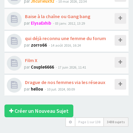
par
Jhcurieux92
- 10 mai 2026, 22:34
Baise à la chaîne ou Gang bang
par
ElysaExhib
- 03 janv. 2012, 13:29
qui déjà reconnu une femme du forum
par
zorro66
- 14 août 2016, 16:24
Film X
par
Couple6666
- 17 juin 2026, 11:41
Drague de nos femmes via les réseaux
par
hellou
- 10 juil. 2024, 00:09
Créer un Nouveau Sujet
Page
1
sur
138
3438 sujets