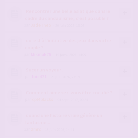
Rencontrer une belle asiatique dans le
cadre du candaulisme, c'est possible ?
par
JadeTheo
- 29 juin 2026, 15:05
qui est à l'initiative des jeux dans votre
couple ?
par
Mikmak75
- 19 janv. 2024, 14:27
Sucer un voyeur ..
par
loic421
- 23 juil. 2024, 23:19
Comment aimeriez-vous être cocufié ?
par
cpl4blacks
- 04 sept. 2012, 00:54
quand une histoire vraie génère un
fantasme...
par
zmrc
- 13 juin 2026, 14:41