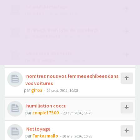
Le jour du mariage…
par
Bikini
- 18 avr. 2022, 13:04
En image mon type de cocufiage
par
Candoliste18
- 26 févr. 2025, 20:19
Le pouvoir des mots
par
Nicreampie
- 18 juin 2024, 06:19
nomtrez nous vos femmes exhibees dans
vos voitures
par
giro3
- 29 sept. 2011, 10:38
humiliation coccu
par
couple17500
- 29 avr. 2026, 14:26
Nettoyage
par
Fantasmallo
- 10 mai 2026, 10:26