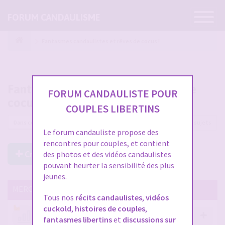
Ouvrir
FORUM CANDAULISME
la
navigatio
Fantasmes candaulistes et rêves de cocus !
Fantasmes candaulistes et rêves de
FORUM CANDAULISTE POUR
cocus !
COUPLES LIBERTINS
3438 sujets
Le forum candauliste propose des
rencontres pour couples, et contient
Créer un Nouveau Sujet
des photos et des vidéos candaulistes
pouvant heurter la sensibilité des plus
jeunes.
MERCI DE LIRE CES SUJETS IMPORTANTS
Tous nos
récits candaulistes
,
vidéos
cuckold
,
histoires de couples
,
Votre avis compte !
fantasmes libertins
et
discussions sur
par
Stephane
- 12 janv. 2026, 14:09
- dans :
A propos