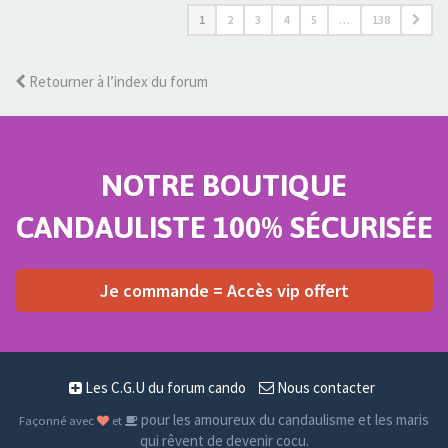
1
2
3
4
5
…
138
Retourner à l’index du forum
NOTRE BOUTIQUE
CANDAULISTE 100% SÉCURISÉE
Je commande = Accès vip offert
Les C.G.U du forum cando
Nous contacter
pour les amoureux du candaulisme et les maris
Façonné avec
et
qui rêvent de devenir cocu.