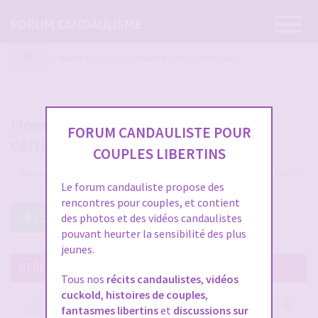
Ouvrir
FORUM CANDAULISME
la
navigatio
Hommes seuls : les demandes de certification
Hommes seuls : les demandes de
FORUM CANDAULISTE POUR
certification
COUPLES LIBERTINS
33 sujets
Le forum candauliste propose des
rencontres pour couples, et contient
Créer un Nouveau Sujet
des photos et des vidéos candaulistes
pouvant heurter la sensibilité des plus
jeunes.
MERCI DE LIRE CES SUJETS IMPORTANTS
Tous nos
récits candaulistes
,
vidéos
cuckold
,
histoires de couples
,
Votre avis compte !
fantasmes libertins
et
discussions sur
par
Stephane
- 12 janv. 2026, 14:09
- dans :
A propos