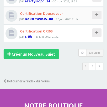
par
azertyuiopdu14
- 30 nov. 2022, 19:39
Certification Douxreveur
par
Douxreveur45100
- 17 juil. 2022, 11:17
Certification CRI6S
par
cri6s
- 13 juin 2022, 21:32
33 sujets
Créer un Nouveau Sujet
1
2
Retourner à l’index du forum
NOTRE BOUTIQUE