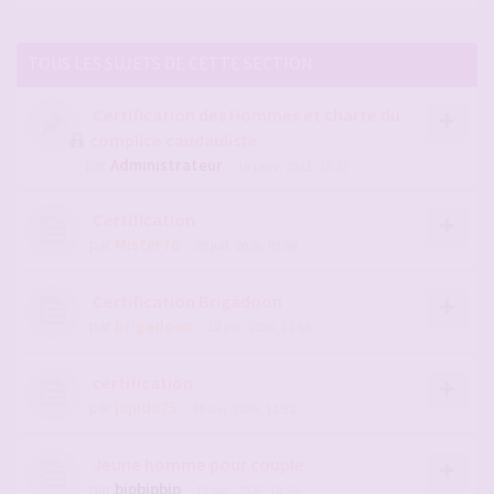
TOUS LES SUJETS DE CETTE SECTION
Certification des Hommes et charte du
complice caudauliste
par
Administrateur
- 16 janv. 2011, 17:33
Certification
par
Mister76
- 28 juil. 2026, 03:08
Certification Brigadoon
par
Brigadoon
- 12 juil. 2026, 12:53
certification
par
jujudu75
- 30 avr. 2026, 11:32
Jeune homme pour couple
par
bipbipbip
- 12 avr. 2026, 18:56