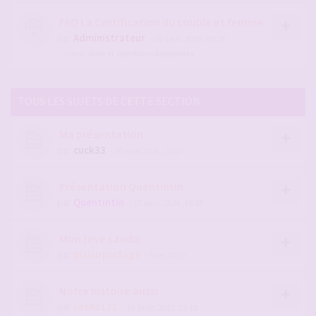
FAQ La Certification du couple et femme
par
Administrateur
- 22 sept. 2009, 09:28
- dans :
Aide et questions fréquentes
TOUS LES SUJETS DE CETTE SECTION
Ma présentation
par
cuck33
- 07 mai 2026, 19:57
Présentation Quentintin
par
Quentintin
- 17 nov. 2024, 16:28
Mon reve cando
par
plaisirpartagé
- Hier, 10:37
Notre histoire aussi
par
sacha123
- 14 août 2022, 15:18