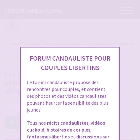
Ouvrir
FORUM CANDAULISME
la
navigatio
Les candaulistes du forum, Les présentations c'est par ici et c'est obligatoire
FORUM CANDAULISTE POUR
COUPLES LIBERTINS
Les candaulistes du forum, Les
présentations c'est par ici et c'est
Le forum candauliste propose des
rencontres pour couples, et contient
obligatoire
des photos et des vidéos candaulistes
pouvant heurter la sensibilité des plus
16977 sujets
jeunes.
Créer un Nouveau Sujet
Tous nos
récits candaulistes
,
vidéos
cuckold
,
histoires de couples
,
fantasmes libertins
et
discussions sur