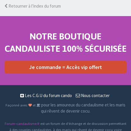
Retourner à l’index du forum
NOTRE BOUTIQUE
CANDAULISTE 100% SÉCURISÉE
Je commande = Accès vip offert
Les C.G.U du forum cando
Nous contacter
pour les amoureux du candaulisme et les maris
Façonné avec
et
qui rêvent de devenir cocu.
Forum-candaulisme.fr
est un forum de d'échange et de discussion permettant
à des couples candaulistes, à des maris qui rêvent de devenir cocu voire