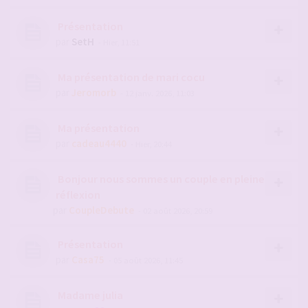
Présentation
par
SetH
- Hier, 11:51
Ma présentation de mari cocu
par
Jeromorb
- 12 janv. 2026, 11:03
Ma présentation
par
cadeau4440
- Hier, 20:44
Bonjour nous sommes un couple en pleine
réflexion
par
CoupleDebute
- 02 août 2026, 20:59
Présentation
par
Casa75
- 05 août 2026, 11:45
Madame julia