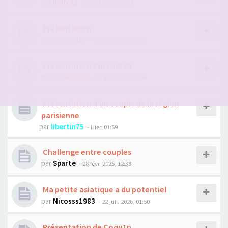
par
marc82
- 21 oct. 2022, 09:31
Présentation
par
CoquinIDF
- 05 août 2026, 16:38
Présentation Cuckold 03
par
Cuckold03
- 05 août 2026, 18:36
Présentation d'un couple de la région
parisienne
par
libertin75
- Hier, 01:59
Challenge entre couples
par
Sparte
- 28 févr. 2025, 12:38
Ma petite asiatique a du potentiel
par
Nicosss1983
- 22 juil. 2026, 01:50
Présentation de Coqu1n