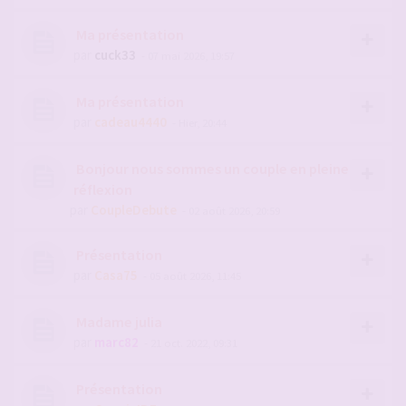
Ma présentation
par
cuck33
- 07 mai 2026, 19:57
Ma présentation
par
cadeau4440
- Hier, 20:44
Bonjour nous sommes un couple en pleine
réflexion
par
CoupleDebute
- 02 août 2026, 20:59
Présentation
par
Casa75
- 05 août 2026, 11:45
Madame julia
par
marc82
- 21 oct. 2022, 09:31
Présentation