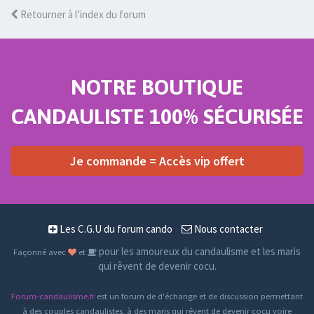
Retourner à l’index du forum
NOTRE BOUTIQUE
CANDAULISTE 100% SÉCURISÉE
Je commande = Accès vip offert
Les C.G.U du forum cando
Nous contacter
pour les amoureux du candaulisme et les maris
Façonné avec
et
qui rêvent de devenir cocu.
Forum-candaulisme.fr
est un forum de d'échange et de discussion permettant
à des couples candaulistes, à des maris qui rêvent de devenir cocu voire