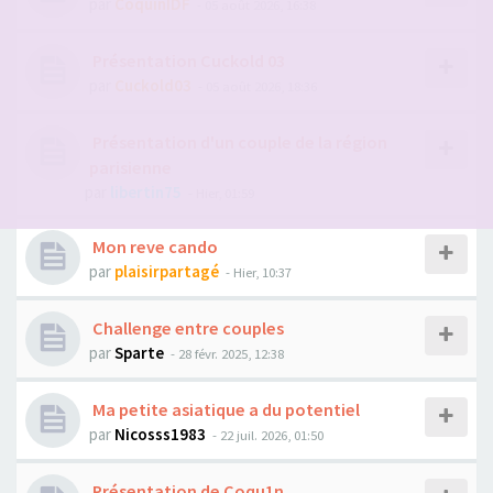
par
CoquinIDF
- 05 août 2026, 16:38
Présentation Cuckold 03
par
Cuckold03
- 05 août 2026, 18:36
Présentation d'un couple de la région
parisienne
par
libertin75
- Hier, 01:59
Mon reve cando
par
plaisirpartagé
- Hier, 10:37
Challenge entre couples
par
Sparte
- 28 févr. 2025, 12:38
Ma petite asiatique a du potentiel
par
Nicosss1983
- 22 juil. 2026, 01:50
Présentation de Coqu1n