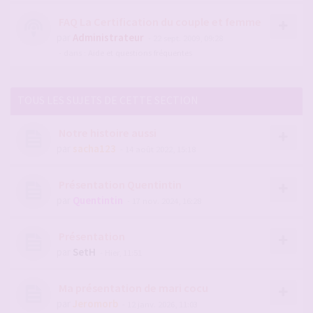
FAQ La Certification du couple et femme
par
Administrateur
- 22 sept. 2009, 09:28
- dans :
Aide et questions fréquentes
TOUS LES SUJETS DE CETTE SECTION
Notre histoire aussi
par
sacha123
- 14 août 2022, 15:18
Présentation Quentintin
par
Quentintin
- 17 nov. 2024, 16:28
Présentation
par
SetH
- Hier, 11:51
Ma présentation de mari cocu
par
Jeromorb
- 12 janv. 2026, 11:03