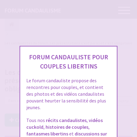
Ouvrir
FORUM CANDAULISME
la
navigatio
Les candaulistes du forum, Les présentations c'est par ici et c'est obligatoire
FORUM CANDAULISTE POUR
COUPLES LIBERTINS
Les candaulistes du forum, Les
présentations c'est par ici et c'est
Le forum candauliste propose des
rencontres pour couples, et contient
obligatoire
des photos et des vidéos candaulistes
pouvant heurter la sensibilité des plus
16977 sujets
jeunes.
Créer un Nouveau Sujet
Tous nos
récits candaulistes
,
vidéos
cuckold
,
histoires de couples
,
fantasmes libertins
et
discussions sur