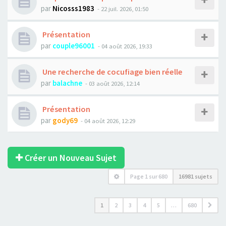
par
Nicosss1983
- 22 juil. 2026, 01:50
Présentation
par
couple96001
- 04 août 2026, 19:33
Une recherche de cocufiage bien réelle
par
balachne
- 03 août 2026, 12:14
Présentation
par
gody69
- 04 août 2026, 12:29
Créer un Nouveau Sujet
Page
1
sur
680
16981 sujets
1
2
3
4
5
…
680