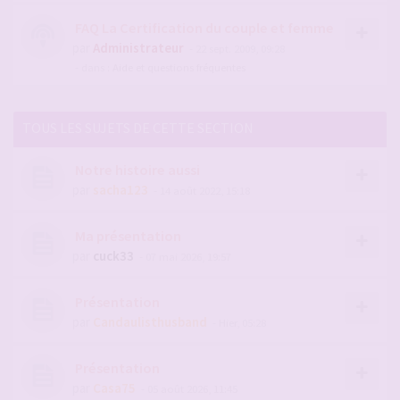
FAQ La Certification du couple et femme
par
Administrateur
- 22 sept. 2009, 09:28
- dans :
Aide et questions fréquentes
TOUS LES SUJETS DE CETTE SECTION
Notre histoire aussi
par
sacha123
- 14 août 2022, 15:18
Ma présentation
par
cuck33
- 07 mai 2026, 19:57
Présentation
par
Candaulisthusband
- Hier, 05:28
Présentation
par
Casa75
- 05 août 2026, 11:45