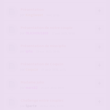
Présentation
par
KingSweet
- Hier, 23:06
Présentation de notre couple
par
OLICHOU1803
- 17 juin 2025, 09:06
Présentation de miss ipfix
par
Ipfix
- 19 oct. 2015, 16:48
Présentation de Coqu1n
par
Coqu1n
- 03 août 2026, 11:21
Madame julia
par
marc82
- 21 oct. 2022, 09:31
Challenge entre couples
par
Sparte
- 28 févr. 2025, 12:38