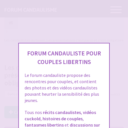
Ouvrir
FORUM CANDAULISME
la
navigatio
Les candaulistes du forum, Les présentations c'est par ici et c'est obligatoire
FORUM CANDAULISTE POUR
COUPLES LIBERTINS
Les candaulistes du forum, Les
présentations c'est par ici et c'est
Le forum candauliste propose des
rencontres pour couples, et contient
obligatoire
des photos et des vidéos candaulistes
pouvant heurter la sensibilité des plus
16981 sujets
jeunes.
Créer un Nouveau Sujet
Tous nos
récits candaulistes
,
vidéos
cuckold
,
histoires de couples
,
fantasmes libertins
et
discussions sur