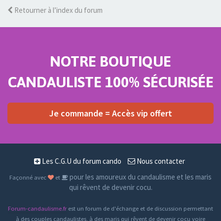
Retourner à l’index du forum
NOTRE BOUTIQUE
CANDAULISTE 100% SÉCURISÉE
Je commande = Accès vip offert
Les C.G.U du forum cando
Nous contacter
pour les amoureux du candaulisme et les maris
Façonné avec
et
qui rêvent de devenir cocu.
Forum-candaulisme.fr
est un forum de d'échange et de discussion permettant
à des couples candaulistes, à des maris qui rêvent de devenir cocu voire