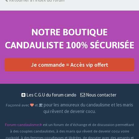
NOTRE BOUTIQUE
CANDAULISTE 100% SÉCURISÉE
Je commande = Accès vip offert
Les C.G.U du forum cando
Nous contacter
pour les amoureux du candaulisme et les maris
Façonné avec
et
qui rêvent de devenir cocu.
Forum-candaulisme.fr
est un forum de d'échange et de discussion permettant
à des couples candaulistes, à des maris qui rêvent de devenir cocu voire
cuckold, à des femmes cocufieuses et libérées, de discuter avec des amants et