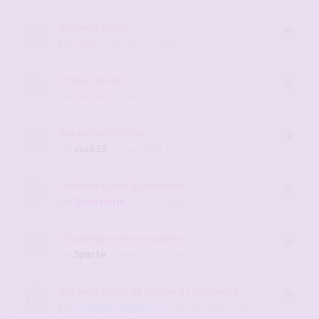
Présentation
par
Jody
- Aujourd’hui, 09:08
Présentation
par
Voltama
- Hier, 19:10
Ma présentation
par
cuck33
- 07 mai 2026, 19:57
Présentation Quentintin
par
Quentintin
- 17 nov. 2024, 16:28
Challenge entre couples
par
Sparte
- 28 févr. 2025, 12:38
Présentation de Daniel et Laurence
par
lovelymidnightwife
- 07 août 2026, 15:34