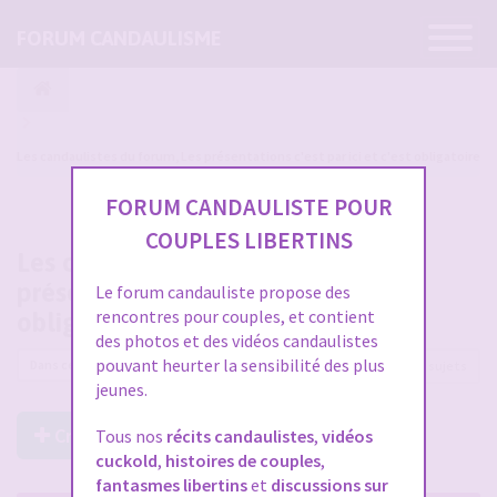
Ouvrir
FORUM CANDAULISME
la
navigatio
Les candaulistes du forum, Les présentations c'est par ici et c'est obligatoire
FORUM CANDAULISTE POUR
COUPLES LIBERTINS
Les candaulistes du forum, Les
présentations c'est par ici et c'est
Le forum candauliste propose des
rencontres pour couples, et contient
obligatoire
des photos et des vidéos candaulistes
pouvant heurter la sensibilité des plus
16989 sujets
jeunes.
Créer un Nouveau Sujet
Tous nos
récits candaulistes
,
vidéos
cuckold
,
histoires de couples
,
fantasmes libertins
et
discussions sur