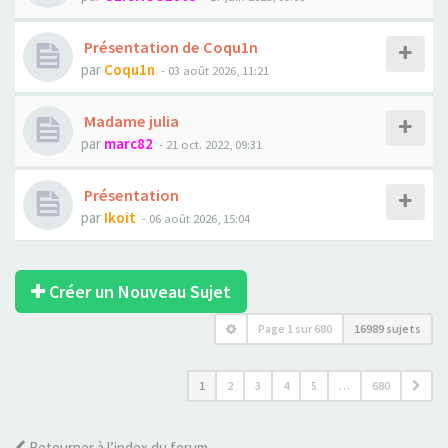
Présentation de Coqu1n
par
Coqu1n
- 03 août 2026, 11:21
Madame julia
par
marc82
- 21 oct. 2022, 09:31
Présentation
par
Ikoit
- 06 août 2026, 15:04
Créer un Nouveau Sujet
Page
1
sur
680
16989 sujets
1
2
3
4
5
…
680
Retourner à l’index du forum