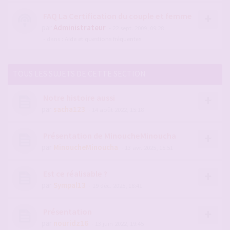
FAQ La Certification du couple et femme
par
Administrateur
- 22 sept. 2009, 09:28
- dans :
Aide et questions fréquentes
TOUS LES SUJETS DE CETTE SECTION
Notre histoire aussi
par
sacha123
- 14 août 2022, 15:18
Présentation de MinoucheMinoucha
par
MinoucheMinoucha
- 13 avr. 2025, 15:51
Est ce réalisable ?
par
Sympal13
- 19 déc. 2025, 18:41
Présentation
par
nouridz16
- 13 juin 2022, 19:45