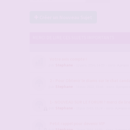
Créer un Nouveau Sujet
MERCI DE LIRE CES SUJETS IMPORTANTS
Votre avis compte !
par
Stephane
- 12 janv. 2026, 14:09
- dans :
A propos
2 - Pour Obtenir le diams sur le chat candau
par
Stephane
- 10 nov. 2022, 10:44
- dans :
A propos 
1- NOUVEAU SUR LE FORUM ? merci de lir
par
Stephane
- 28 juil. 2019, 15:24
- dans :
A propos 
Petit rappel pour devenir VIP
par
Stephane
- 29 avr. 2016, 13:05
- dans :
A propos 