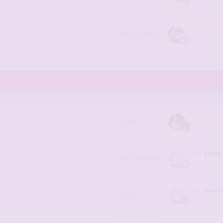
par
Dudul
604 / 1628150
de et
1
…
17
18
19
20
21
Hier, 23:50
POSTS/VUES
EN DERNIER ...
par
Canda
6 / 144
Aujourd’hui
par
zztop
1588 / 498388
Aujourd’hui
1
…
49
50
51
52
53
par
jeanr
5 / 195
Hier, 23:30