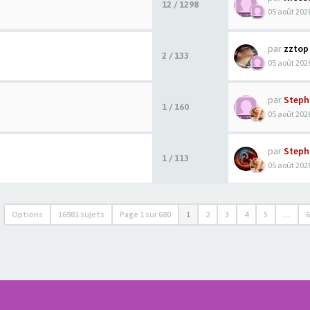
12 / 1298
05 août 2026
par
zztop
2 / 133
05 août 2026
par
Steph
1 / 160
05 août 2026
par
Steph
1 / 113
05 août 2026
Options
16981 sujets
Page
1
sur
680
1
2
3
4
5
…