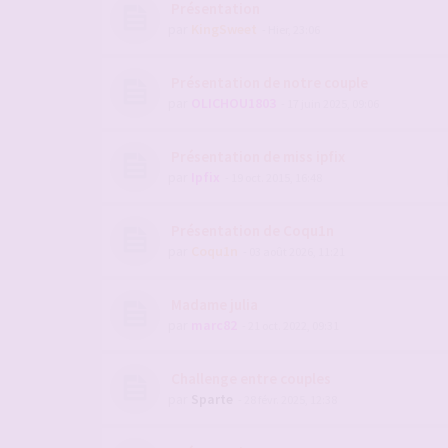
Présentation
par
KingSweet
- Hier, 23:06
Présentation de notre couple
par
OLICHOU1803
- 17 juin 2025, 09:06
Présentation de miss ipfix
par
Ipfix
- 19 oct. 2015, 16:48
Présentation de Coqu1n
par
Coqu1n
- 03 août 2026, 11:21
Madame julia
par
marc82
- 21 oct. 2022, 09:31
Challenge entre couples
par
Sparte
- 28 févr. 2025, 12:38