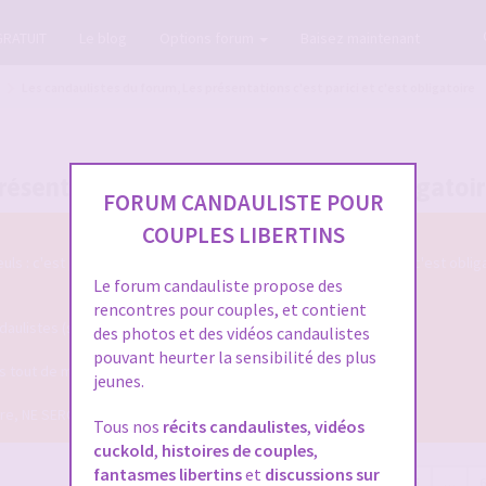
GRATUIT
Le blog
Options forum
Baisez maintenant
Les candaulistes du forum, Les présentations c'est par ici et c'est obligatoire
ésentations c'est par ici et c'est obligatoi
FORUM CANDAULISTE POUR
COUPLES LIBERTINS
s : c'est par ici qu'on se présente sur le Forum Candauliste et c'est oblig
Le forum candauliste propose des
rencontres pour couples, et contient
listes (si vous voulez que votre présentation soit validée ...)
des photos et des vidéos candaulistes
pouvant heurter la sensibilité des plus
ais tout de même assez pour qu'on puisse mieux vous connaitre !
jeunes.
dire, NE SERONT PLUS VALIDEES !
Tous nos
récits candaulistes
,
vidéos
cuckold
,
histoires de couples
,
fantasmes libertins
et
discussions sur
16981 sujets
Page
1
sur
680
1
2
3
4
5
…