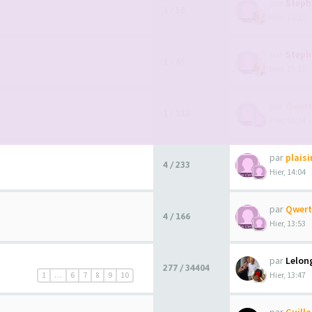
par
Steph
1 / 58
Hier, 15:23
par
Steph
1 / 65
Hier, 15:22
par
Qwert
1 / 113
Hier, 15:14
par
plais
4 / 233
Hier, 14:04
par
Qwert
4 / 166
Hier, 13:53
par
Lelon
277 / 34404
Hier, 13:47
1
…
6
7
8
9
10