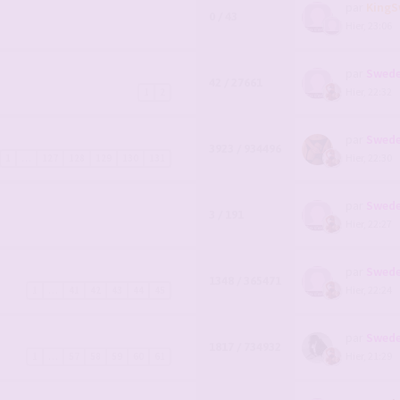
par
KingS
0 / 43
Hier, 23:06
par
Swede
42 / 27661
Hier, 22:32
1
2
par
Swede
3923 / 934496
Hier, 22:30
1
…
127
128
129
130
131
par
Swede
3 / 191
Hier, 22:27
par
Swede
1348 / 365471
Hier, 22:24
1
…
41
42
43
44
45
par
Swede
1817 / 734932
Hier, 21:29
1
…
57
58
59
60
61