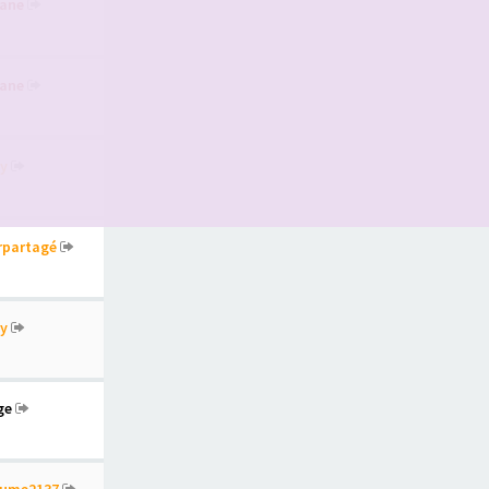
ane
ane
y
irpartagé
y
ge