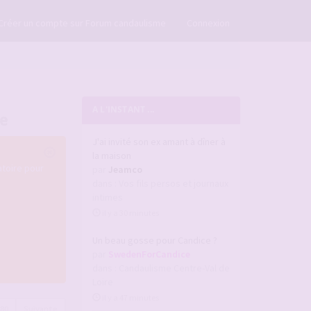
×
Créer un compte sur Forum candaulisme
Connexion
A L'INSTANT ...
re
J'ai invité son ex amant à dîner à
la maison
atoire pour
par
Jeamco
dans :
Vos fils persos et journaux
intimes
il y a 30 minutes
Un beau gosse pour Candice ?
par
SwedenForCandice
dans :
Candaulisme Centre-Val de
Loire
il y a 47 minutes
680
Suivante