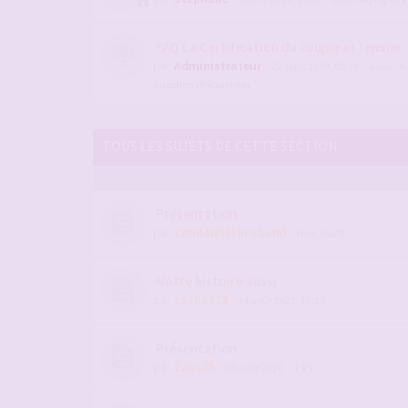
FAQ La Certification du couple et femme
par
Administrateur
- 22 sept. 2009, 09:28
- dans :
Ai
questions fréquentes
TOUS LES SUJETS DE CETTE SECTION
Présentation
par
Candaulisthusband
- Hier, 05:28
Notre histoire aussi
par
sacha123
- 14 août 2022, 15:18
Présentation
par
Casa75
- 05 août 2026, 11:45