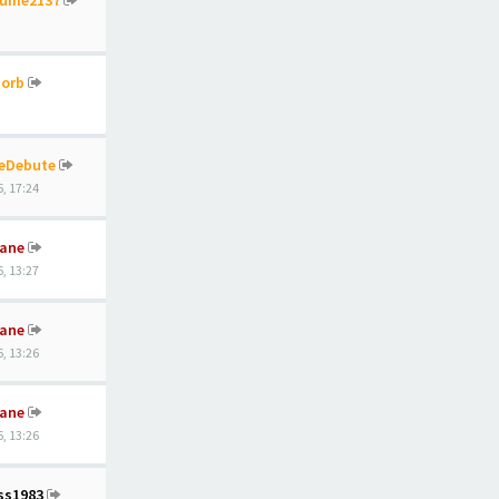
aume2137
orb
eDebute
, 17:24
ane
, 13:27
ane
, 13:26
ane
, 13:26
ss1983