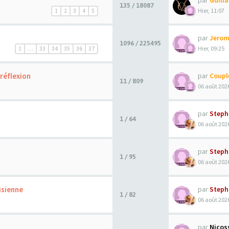
par
Guill
135 / 18087
Hier, 11:07
1
2
3
4
5
par
Jerom
1096 / 225495
Hier, 09:25
1
…
33
34
35
36
37
réflexion
par
Coupl
11 / 809
06 août 2026
par
Steph
1 / 64
06 août 2026
par
Steph
1 / 95
06 août 2026
isienne
par
Steph
1 / 82
06 août 2026
par
Nicos