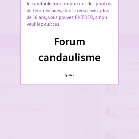
le candaulisme
comportent des photos
de femmes nues, donc si vous avez plus
de 18 ans, vous pouvez ENTRER, sinon
veuillez quittez.
Forum
POSTS/VUES
EN DERNIER ...
candaulisme
par
Spart
111 / 91798
07 juin 2026
 du forum
1
2
3
4
Quittez
lisme c'est par ici !
par
KingS
7 / 1590999
Hier, 23:08
du forum
e ceci OBLIGATOIREMENT
par
Steph
2 / 245127
26 févr. 2026
du forum
par
Steph
0 / 233098
29 avr. 2016
du forum