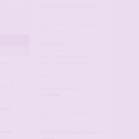
Nos femmes en maillot de bain
par
Candaulisthusband
dans :
Vidéos candaulistes et
photos - Montrez vos femmes !
Aujourd’hui, 02:16
Présentation
par
Candaulisthusband
dans :
Les candaulistes du
forum, Les présentations c'est
e
par ici et c'est obligatoire
, 01:06
Aujourd’hui, 02:09
weet
Notre histoire aussi
par
zztop
dans :
Les candaulistes du
forum, Les présentations c'est
ane
par ici et c'est obligatoire
, 10:05
Aujourd’hui, 00:33
ane
FAQ La Certification du couple et
femme
, 13:05