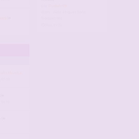
par
Dudule69
dans :
Aide et questions
e69
fréquentes
Hier, 23:50
ulisthusband
, 02:09
, 00:33
p