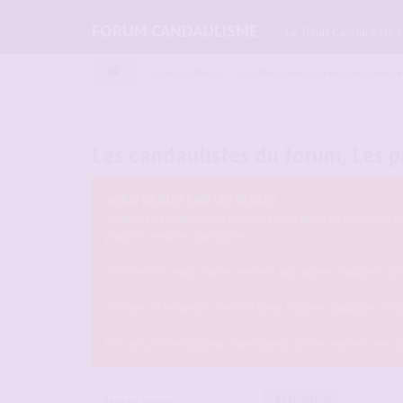
FORUM CANDAULISME
Le Tchat Candauliste 
Index du forum
Les discussions sur le Candaulisme
Les candaulistes du forum, Les pr
MERCI DE BIEN LIRE LES REGLES :
Couples candaulistes, femmes libertines et hommes seul
pouvoir ensuite participer !
- Présentez vous correctement aux autres couples candau
- Faites un minimum d'effort sans trop en divulguer, m
PS : les présentations d'une ligne, qui ne veulent rien 
Rechercher