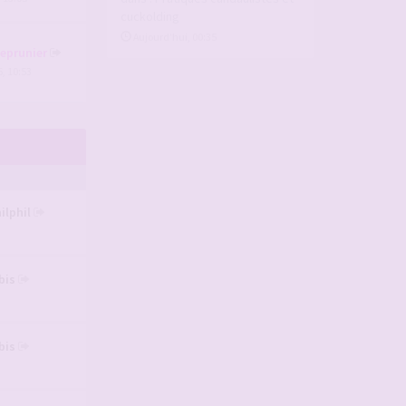
cuckolding
Aujourd’hui, 00:35
deprunier
, 10:53
ilphil
bis
bis