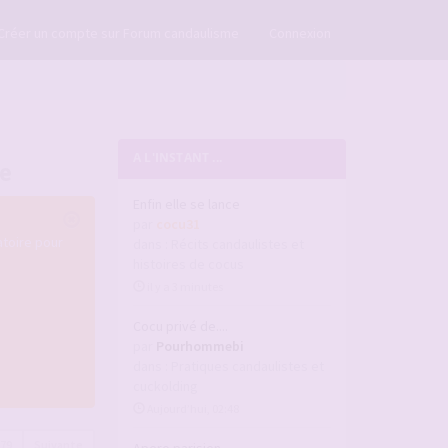
×
Créer un compte sur Forum candaulisme
Connexion
A L'INSTANT ...
re
Enfin elle se lance
par
cocu31
atoire pour
dans :
Récits candaulistes et
histoires de cocus
il y a 3 minutes
Cocu privé de....
par
Pourhommebi
dans :
Pratiques candaulistes et
cuckolding
Aujourd’hui, 02:48
679
Suivante