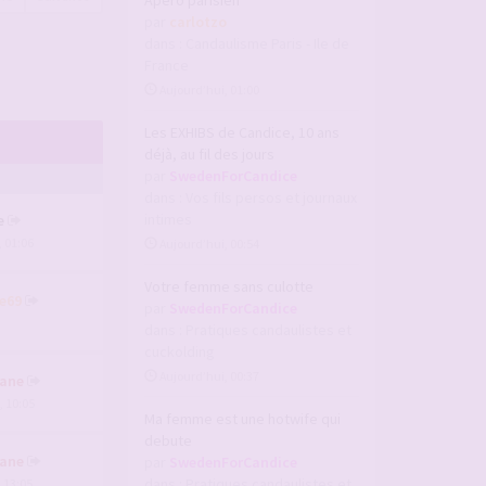
Apero parisien
par
carlotzo
dans :
Candaulisme Paris - Ile de
France
Aujourd’hui, 01:00
Les EXHIBS de Candice, 10 ans
déjà, au fil des jours
par
SwedenForCandice
dans :
Vos fils persos et journaux
intimes
e
, 01:06
Aujourd’hui, 00:54
Votre femme sans culotte
e69
par
SwedenForCandice
dans :
Pratiques candaulistes et
cuckolding
Aujourd’hui, 00:37
ane
, 10:05
Ma femme est une hotwife qui
debute
ane
par
SwedenForCandice
dans :
Pratiques candaulistes et
, 13:05