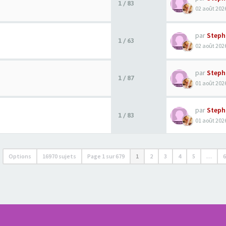
1 / 83
02 août 2026
par
Steph
1 / 63
02 août 2026
par
Steph
1 / 87
01 août 2026
par
Steph
1 / 83
01 août 2026
Options
16970 sujets
Page
1
sur
679
1
2
3
4
5
…