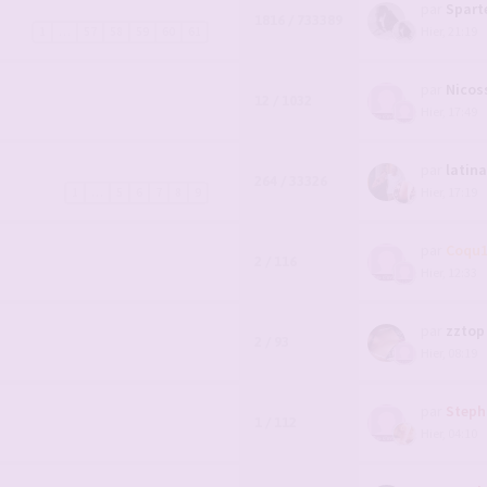
par
Spart
1816 / 733389
Hier, 21:19
1
…
57
58
59
60
61
par
Nicos
12 / 1032
Hier, 17:49
par
latin
264 / 33326
Hier, 17:19
1
…
5
6
7
8
9
par
Coqu
2 / 116
Hier, 12:33
par
zztop
2 / 93
Hier, 08:19
par
Steph
1 / 112
Hier, 04:10