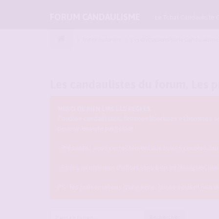
FORUM CANDAULISME
Le Tchat Candauliste 
Index du forum
Les discussions sur le Candaulisme
Les candaulistes du forum, Les pr
MERCI DE BIEN LIRE LES REGLES :
Couples candaulistes, femmes libertines et hommes seul
pouvoir ensuite participer !
- Présentez vous correctement aux autres couples candau
- Faites un minimum d'effort sans trop en divulguer, m
PS : les présentations d'une ligne, qui ne veulent rien 
Rechercher