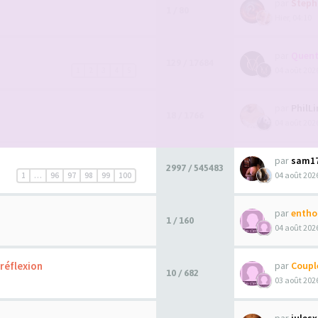
par
Steph
1 / 80
Hier, 04:10
par
Quent
129 / 17684
04 août 2026
1
2
3
4
5
par
PhilL
18 / 1766
04 août 2026
par
sam1
2997 / 545483
04 août 2026
1
…
96
97
98
99
100
par
entho
1 / 160
04 août 2026
réflexion
par
Coupl
10 / 682
03 août 2026