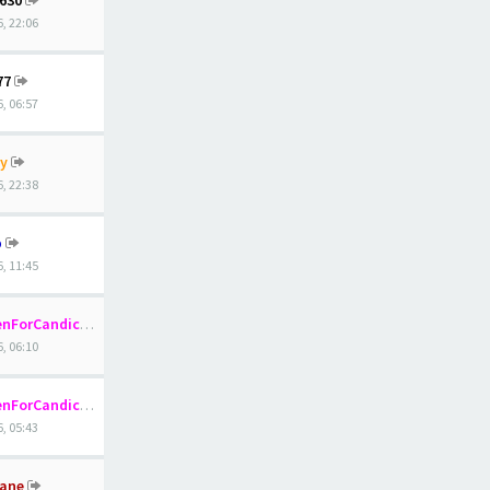
x630
, 22:06
77
, 06:57
y
, 22:38
p
, 11:45
nForCandice
, 06:10
nForCandice
, 05:43
ane