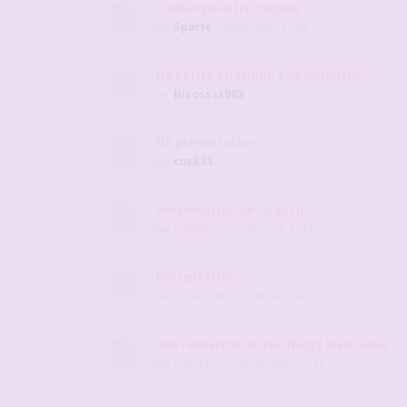
Challenge entre couples
par
Sparte
- 28 févr. 2025, 12:38
Ma petite asiatique a du potentiel
par
Nicosss1983
- 22 juil. 2026, 01:50
Ma présentation
par
cuck33
- 07 mai 2026, 19:57
Présentation de Coqu1n
par
Coqu1n
- 03 août 2026, 11:21
Présentation
par
couple96001
- 04 août 2026, 19:33
Une recherche de cocufiage bien réelle
par
balachne
- 03 août 2026, 12:14