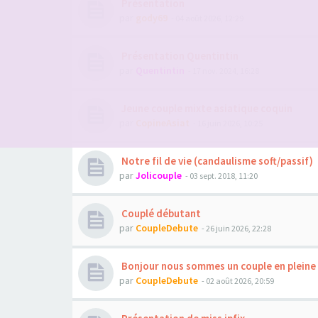
Présentation
par
gody69
- 04 août 2026, 12:29
Présentation Quentintin
par
Quentintin
- 17 nov. 2024, 16:28
Jeune couple mixte asiatique coquin
par
CopineAsiat
- 16 juin 2026, 10:25
Notre fil de vie (candaulisme soft/passif)
par
Jolicouple
- 03 sept. 2018, 11:20
Couplé débutant
par
CoupleDebute
- 26 juin 2026, 22:28
Bonjour nous sommes un couple en pleine 
par
CoupleDebute
- 02 août 2026, 20:59