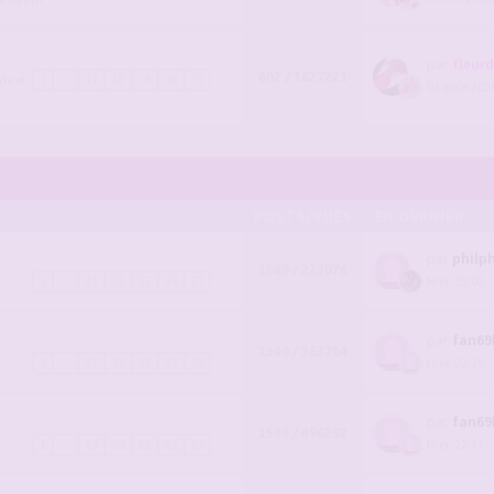
par
fleur
602 / 1627221
de et
1
…
17
18
19
20
21
01 août 2026
POSTS/VUES
EN DERNIER ...
par
philph
1089 / 223076
Hier, 23:02
1
…
33
34
35
36
37
par
fan69
1340 / 363764
Hier, 22:29
1
…
41
42
43
44
45
par
fan69
1569 / 496292
Hier, 22:17
1
…
49
50
51
52
53