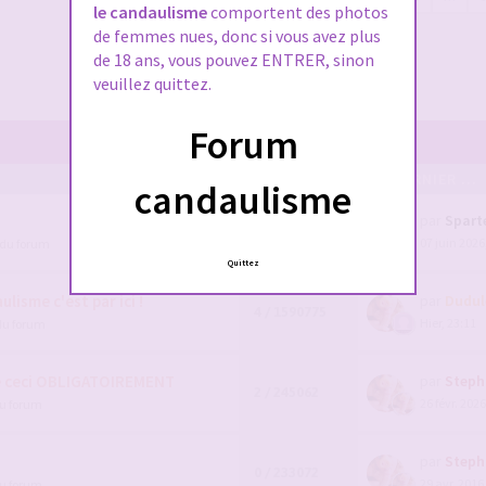
le candaulisme
comportent des photos
de femmes nues, donc si vous avez plus
de 18 ans, vous pouvez ENTRER, sinon
veuillez quittez.
Forum
POSTS/VUES
EN DERNIER ...
candaulisme
par
Spart
111 / 91573
07 juin 2026
 du forum
1
2
3
4
Quittez
lisme c'est par ici !
par
Dudul
4 / 1590775
Hier, 23:11
du forum
e ceci OBLIGATOIREMENT
par
Steph
2 / 245062
26 févr. 2026
du forum
par
Steph
0 / 233072
29 avr. 2016
du forum