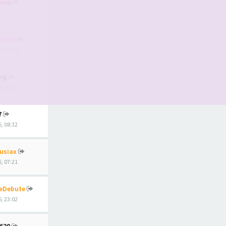
ane
intin
, 22:18
ing
, 16:30
7
, 08:32
usiax
, 07:21
eDebute
, 23:02