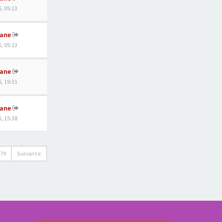
, 05:13
ane
, 05:13
ane
, 19:31
ane
, 15:38
679
Suivante