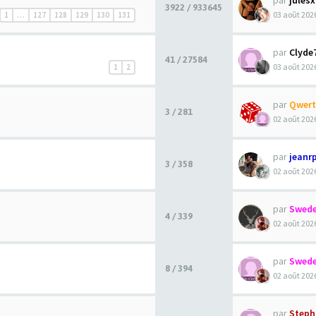
par
jules
3922 / 933645
03 août 2026
1
…
127
128
129
130
131
par
Clyde
41 / 27584
03 août 2026
1
2
par
Qwert
3 / 281
02 août 2026
par
jeanr
3 / 358
02 août 2026
par
Swede
4 / 339
02 août 2026
par
Swede
8 / 394
02 août 2026
par
Steph