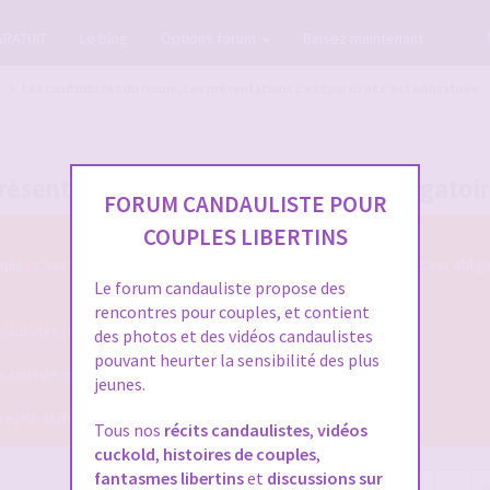
GRATUIT
Le blog
Options forum
Baisez maintenant
Les candaulistes du forum, Les présentations c'est par ici et c'est obligatoire
ésentations c'est par ici et c'est obligatoi
FORUM CANDAULISTE POUR
COUPLES LIBERTINS
s : c'est par ici qu'on se présente sur le Forum Candauliste et c'est oblig
Le forum candauliste propose des
rencontres pour couples, et contient
listes (si vous voulez que votre présentation soit validée ...)
des photos et des vidéos candaulistes
pouvant heurter la sensibilité des plus
ais tout de même assez pour qu'on puisse mieux vous connaitre !
jeunes.
dire, NE SERONT PLUS VALIDEES !
Tous nos
récits candaulistes
,
vidéos
cuckold
,
histoires de couples
,
fantasmes libertins
et
discussions sur
16970 sujets
Page
1
sur
679
1
2
3
4
5
…