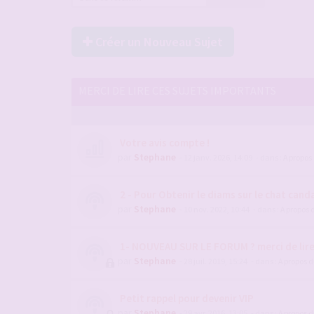
Créer un Nouveau Sujet
MERCI DE LIRE CES SUJETS IMPORTANTS
Votre avis compte !
par
Stephane
- 12 janv. 2026, 14:09
- dans :
A propos
2 - Pour Obtenir le diams sur le chat candau
par
Stephane
- 10 nov. 2022, 10:44
- dans :
A propos 
1- NOUVEAU SUR LE FORUM ? merci de lir
par
Stephane
- 28 juil. 2019, 15:24
- dans :
A propos 
Petit rappel pour devenir VIP
par
Stephane
- 29 avr. 2016, 13:05
- dans :
A propos 