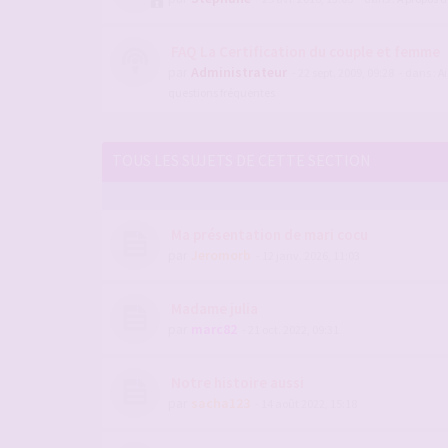
FAQ La Certification du couple et femme
par
Administrateur
- 22 sept. 2009, 09:28
- dans :
Ai
questions fréquentes
TOUS LES SUJETS DE CETTE SECTION
Ma présentation de mari cocu
par
Jeromorb
- 12 janv. 2026, 11:03
Madame julia
par
marc82
- 21 oct. 2022, 09:31
Notre histoire aussi
par
sacha123
- 14 août 2022, 15:18