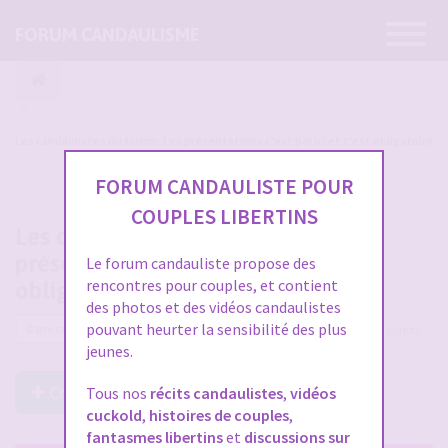
Ouvrir
FORUM CANDAULISME
la
navigatio
Les candaulistes du forum, Les présentations c'est par ici et c'est obligatoire
FORUM CANDAULISTE POUR
COUPLES LIBERTINS
Les candaulistes du forum, Les
présentations c'est par ici et c'est
Le forum candauliste propose des
rencontres pour couples, et contient
obligatoire
des photos et des vidéos candaulistes
pouvant heurter la sensibilité des plus
16998 sujets
jeunes.
Créer un Nouveau Sujet
Tous nos
récits candaulistes
,
vidéos
cuckold
,
histoires de couples
,
fantasmes libertins
et
discussions sur