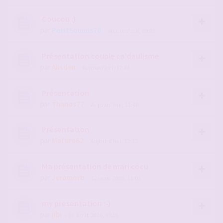
Coucou :)
par
PetitSoumis78
- Aujourd’hui, 09:03
Présentation couple ca'daulisme
par
Alisden
- Aujourd’hui, 17:47
Présentation
par
Thanos77
- Aujourd’hui, 11:40
Présentation
par
Mature62
- Aujourd’hui, 12:32
Ma présentation de mari cocu
par
Jeromorb
- 12 janv. 2026, 11:03
my presentation :-)
par
jibi
- 08 août 2026, 19:38