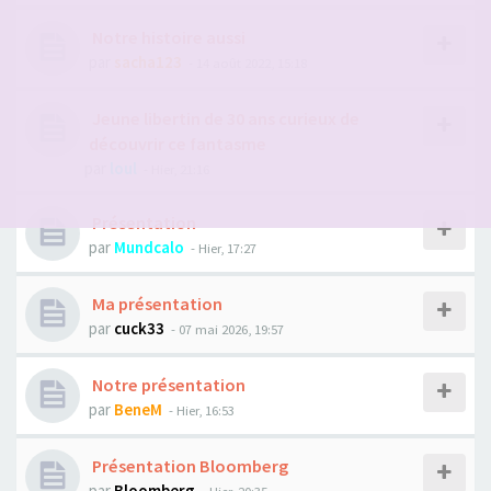
Notre histoire aussi
par
sacha123
- 14 août 2022, 15:18
Jeune libertin de 30 ans curieux de
découvrir ce fantasme
par
loul
- Hier, 21:16
Présentation
par
Mundcalo
- Hier, 17:27
Ma présentation
par
cuck33
- 07 mai 2026, 19:57
Notre présentation
par
BeneM
- Hier, 16:53
Présentation Bloomberg
par
Bloomberg
- Hier, 20:35