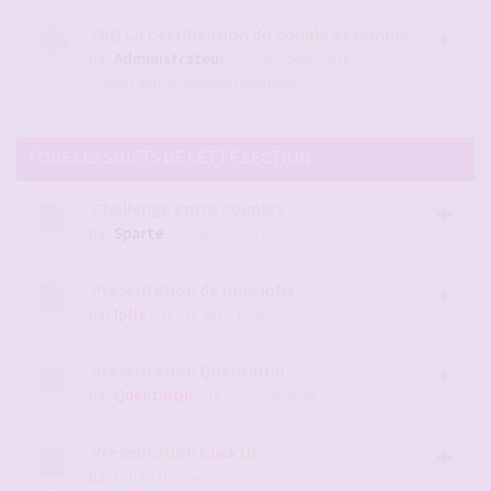
FAQ La Certification du couple et femme
par
Administrateur
- 22 sept. 2009, 09:28
- dans :
Aide et questions fréquentes
TOUS LES SUJETS DE CETTE SECTION
Challenge entre couples
par
Sparte
- 28 févr. 2025, 12:38
Présentation de miss ipfix
par
Ipfix
- 19 oct. 2015, 16:48
Présentation Quentintin
par
Quentintin
- 17 nov. 2024, 16:28
Présentation Cuck10
par
Cuck10
- Hier, 10:32