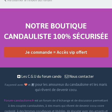
NOTRE BOUTIQUE
CANDAULISTE 100% SÉCURISÉE
Je commande = Accès vip offert
Les C.G.U du forum cando
Nous contacter
pour les amoureux du candaulisme et les maris
Façonné avec
et
qui rêvent de devenir cocu.
Forum-candaulisme.fr
est un forum de d'échange et de discussion permettant
à des couples candaulistes, à des maris qui rêvent de devenir cocu voire
cuckold, à des femmes cocufieuses et libérées, de discuter avec des amants et