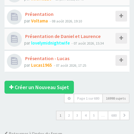
Présentation
par
Voltama
- 08 août 2026, 19:10
Présentation de Daniel et Laurence
par
lovelymidnightwife
- 07 août 2026, 15:34
Présentation - Lucas
par
Lucas1965
- 07 août 2026, 17:25
Créer un Nouveau Sujet
Page
1
sur
680
16998 sujets
1
2
3
4
5
…
680
Retourner à l’index du forum