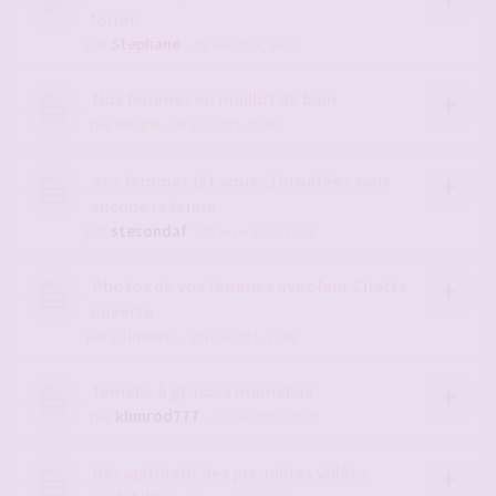
forum
par
Stephane
- 05 avr. 2016, 16:30
Nos femmes en maillot de bain
par
micpe
- 29 juil. 2011, 23:48
vos femmes (et vous...) insultées sans
aucune retenue
par
stesondaf
- 23 mars 2012, 12:51
Photos de vos femmes avec leur Chatte
ouverte
par
calimero
- 23 mai 2011, 17:55
femelle à grosses mamelles
par
klimrod777
- 25 juin 2010, 17:21
Récapitulatif des premières vidéos