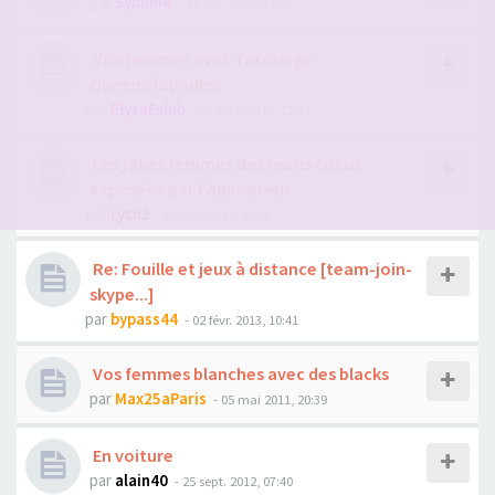
par
Sybiline
- 15 oct. 2024, 19:58
Vos femmes avec Tatouage
QueenofSpades!
par
ElysaExhib
- 21 sept. 2017, 12:35
Les jolies femmes des maris cocus
exposées par l'animateur
par
rych2
- 06 mai 2014, 21:58
Re: Fouille et jeux à distance [team-join-
skype...]
par
bypass44
- 02 févr. 2013, 10:41
Vos femmes blanches avec des blacks
par
Max25aParis
- 05 mai 2011, 20:39
En voiture
par
alain40
- 25 sept. 2012, 07:40