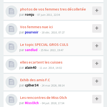
photos de vos femmes tres décolletée
par
romju
- 07 juin 2011, 22:34
Vos femmes nue ici
par
pourvoir
- 18 déc. 2010, 07:27
Le topic SPECIAL GROS CULS
par
sandlud
- 25 févr. 2013, 19:47
elles ecartent les cuisses
par
alain40
- 11 avr. 2014, 14:02
Exhib des amis F.C
par
cplher34
- 24 mai 2026, 08:14
Les rencontres de Miss Olch
par
MissOlch
- 04 juil. 2018, 17:54