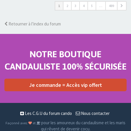
1
2
3
4
5
…
489
Retourner à l’index du forum
NOTRE BOUTIQUE
CANDAULISTE 100% SÉCURISÉE
Je commande = Accès vip offert
Les C.G.U du forum cando
Nous contacter
pour les amoureux du candaulisme et les maris
Façonné avec
et
qui rêvent de devenir cocu.