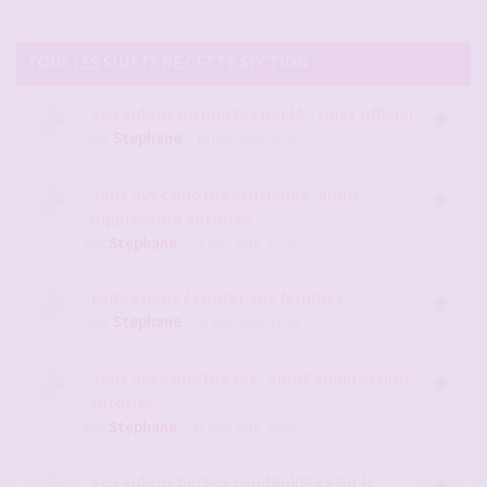
TOUS LES SUJETS DE CETTE SECTION
Vos vidéos ou photos par IA - sujet officiel
par
Stephane
- 18 juil. 2026, 06:45
Jeux avec photos érotiques, ajout-
suppression autorisé
par
Stephane
- 11 mai 2015, 15:57
Faites nous écouter vos femmes
par
Stephane
- 07 avr. 2016, 12:28
Jeux avec photos sex, ajout-suppression
autorisé
par
Stephane
- 11 mai 2015, 15:58
Vos vidéos persos candaulistes sur le