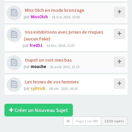
Miss Olch en mode bronzage
par
MissOlch
- 18 mai 2018, 19:00
Vos exhibitions avec prises de risques
(aucun Fake)
par
fred51
- 02 févr. 2024, 12:07
Oups!! on voit mes bas
par
mouche
- 26 août 2011, 13:13
Les fesses de vos femmes
par
syltrick
- 08 déc. 2025, 06:30
Créer un Nouveau Sujet
Page
1
sur
489
12225 sujets