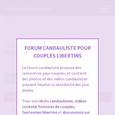
Ouvrir
FORUM CANDAULISME
la
navigatio
Vidéos candaulistes et photos - Montrez vos femmes !
Vidéos candaulistes et photos -
FORUM CANDAULISTE POUR
Montrez vos femmes !
COUPLES LIBERTINS
12225 sujets
Le forum candauliste propose des
rencontres pour couples, et contient
Créer un Nouveau Sujet
des photos et des vidéos candaulistes
pouvant heurter la sensibilité des plus
jeunes.
MERCI DE LIRE CES SUJETS IMPORTANTS
Tous nos
récits candaulistes
,
vidéos
cuckold
,
histoires de couples
,
Votre avis compte !
fantasmes libertins
et
discussions sur
par
Stephane
- 12 janv. 2026, 14:09
- dans :
A propos