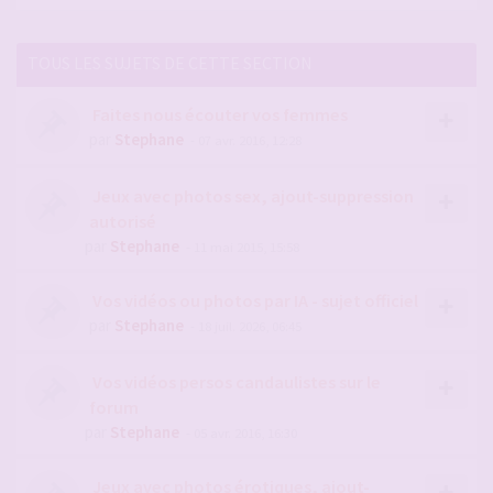
TOUS LES SUJETS DE CETTE SECTION
Faites nous écouter vos femmes
par
Stephane
- 07 avr. 2016, 12:28
Jeux avec photos sex, ajout-suppression
autorisé
par
Stephane
- 11 mai 2015, 15:58
Vos vidéos ou photos par IA - sujet officiel
par
Stephane
- 18 juil. 2026, 06:45
Vos vidéos persos candaulistes sur le
forum
par
Stephane
- 05 avr. 2016, 16:30
Jeux avec photos érotiques, ajout-