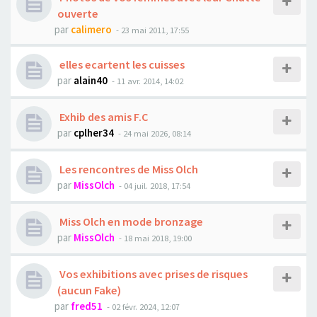
ouverte
par
calimero
- 23 mai 2011, 17:55
elles ecartent les cuisses
par
alain40
- 11 avr. 2014, 14:02
Exhib des amis F.C
par
cplher34
- 24 mai 2026, 08:14
Les rencontres de Miss Olch
par
MissOlch
- 04 juil. 2018, 17:54
Miss Olch en mode bronzage
par
MissOlch
- 18 mai 2018, 19:00
Vos exhibitions avec prises de risques
(aucun Fake)
par
fred51
- 02 févr. 2024, 12:07