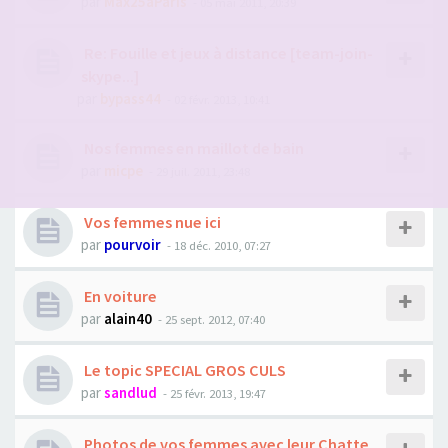
par
Max25aParis
- 05 mai 2011, 20:39
Re: Fouille et jeux à distance [team-join-
skype...]
par
bypass44
- 02 févr. 2013, 10:41
Nos femmes en maillot de bain
par
micpe
- 29 juil. 2011, 23:48
Vos femmes nue ici
par
pourvoir
- 18 déc. 2010, 07:27
En voiture
par
alain40
- 25 sept. 2012, 07:40
Le topic SPECIAL GROS CULS
par
sandlud
- 25 févr. 2013, 19:47
Photos de vos femmes avec leur Chatte