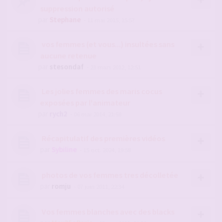
suppression autorisé
par
Stephane
- 11 mai 2015, 15:57
vos femmes (et vous...) insultées sans
aucune retenue
par
stesondaf
- 23 mars 2012, 12:51
Les jolies femmes des maris cocus
exposées par l'animateur
par
rych2
- 06 mai 2014, 21:58
Récapitulatif des premières vidéos
par
Sybiline
- 15 oct. 2024, 19:58
photos de vos femmes tres décolletée
par
romju
- 07 juin 2011, 22:34
Vos femmes blanches avec des blacks