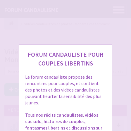
Ouvrir
FORUM CANDAULISME
la
navigatio
Vidéos candaulistes et photos - Montrez vos femmes !
Vidéos candaulistes et photos -
FORUM CANDAULISTE POUR
Montrez vos femmes !
COUPLES LIBERTINS
12225 sujets
Le forum candauliste propose des
rencontres pour couples, et contient
Créer un Nouveau Sujet
des photos et des vidéos candaulistes
pouvant heurter la sensibilité des plus
jeunes.
MERCI DE LIRE CES SUJETS IMPORTANTS
Tous nos
récits candaulistes
,
vidéos
cuckold
,
histoires de couples
,
Votre avis compte !
fantasmes libertins
et
discussions sur
par
Stephane
- 12 janv. 2026, 14:09
- dans :
A propos