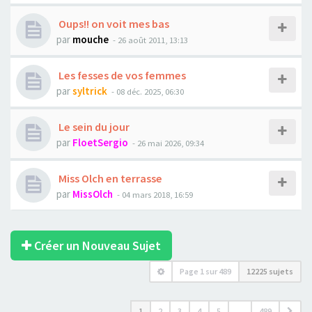
Oups!! on voit mes bas
par
mouche
- 26 août 2011, 13:13
Les fesses de vos femmes
par
syltrick
- 08 déc. 2025, 06:30
Le sein du jour
par
FloetSergio
- 26 mai 2026, 09:34
Miss Olch en terrasse
par
MissOlch
- 04 mars 2018, 16:59
Créer un Nouveau Sujet
Page
1
sur
489
12225 sujets
1
2
3
4
5
…
489