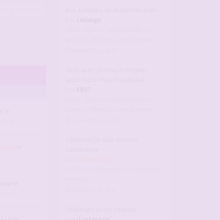
Nos femmes en maillot de bain
489
Suivante
par
Lelonge
dans :
Vidéos candaulistes et
photos - Montrez vos femmes !
Aujourd’hui, 16:02
Jeux avec photos érotiques,
ajout-suppression autorisé
par
FB57
dans :
Vidéos candaulistes et
photos - Montrez vos femmes !
e
Aujourd’hui, 16:00
, 01:06
Comment je suis devenu
weet
candauliste
par
Referee1978
dans :
Vos fils persos et journaux
intimes
ane
Aujourd’hui, 15:49
, 10:05
Challenge entre couples
par
dantesque
ane