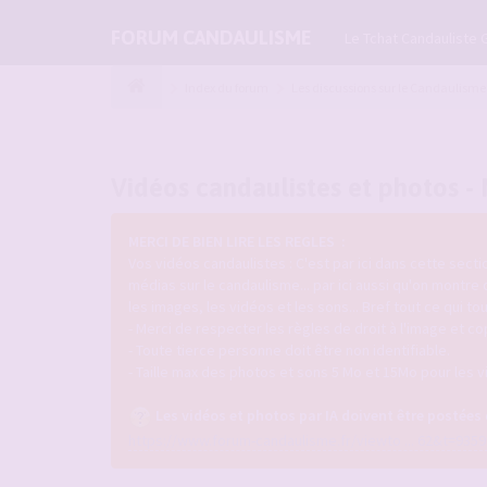
FORUM CANDAULISME
Le Tchat Candauliste 
Index du forum
Les discussions sur le Candaulisme
Vidéos candaulistes et photos -
MERCI DE BIEN LIRE LES REGLES :
Vos vidéos candaulistes : C'est par ici dans cette sec
médias sur le candaulisme... par ici aussi qu'on montre
les images, les vidéos et les sons... Bref tout ce qui 
- Merci de respecter les règles de droit à l'image et co
- Toute tierce personne doit être non identifiable.
- Taille max des photos et sons 5 Mo et 15Mo pour les v
Les vidéos et photos par IA doivent être postées
https://www.forum-candaulisme.fr/viewto ... 62&t=9359