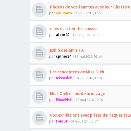
Photos de vos femmes avec leur Chatte o
par
calimero
- 23 mai 2011, 17:55
elles ecartent les cuisses
par
alain40
- 11 avr. 2014, 14:02
Exhib des amis F.C
par
cplher34
- 24 mai 2026, 08:14
Les rencontres de Miss Olch
par
MissOlch
- 04 juil. 2018, 17:54
Miss Olch en mode bronzage
par
MissOlch
- 18 mai 2018, 19:00
Vos exhibitions avec prises de risques (au
par
fred51
- 02 févr. 2024, 12:07