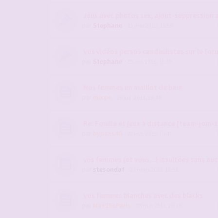
Jeux avec photos sex, ajout-suppression 
par
Stephane
- 11 mai 2015, 15:58
Vos vidéos persos candaulistes sur le for
par
Stephane
- 05 avr. 2016, 16:30
Nos femmes en maillot de bain
par
micpe
- 29 juil. 2011, 23:48
Re: Fouille et jeux à distance [team-join-s
par
bypass44
- 02 févr. 2013, 10:41
vos femmes (et vous...) insultées sans au
par
stesondaf
- 23 mars 2012, 12:51
Vos femmes blanches avec des blacks
par
Max25aParis
- 05 mai 2011, 20:39