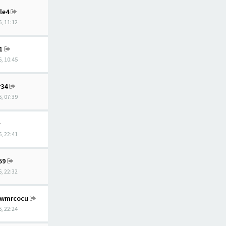
le4
, 11:12
1
, 10:45
r34
, 07:39
, 22:41
59
, 22:32
wmrcocu
, 22:24