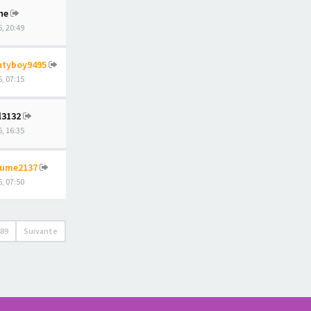
he
, 20:49
tyboy9495
, 07:15
l3132
, 16:35
aume2137
, 07:50
489
Suivante