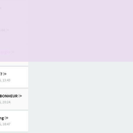
l44
Sergio
27
, 13:43
TBONHEUR
, 20:24
ing
, 18:47