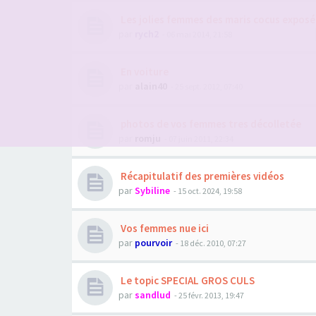
Les jolies femmes des maris cocus exposé
par
rych2
- 06 mai 2014, 21:58
En voiture
par
alain40
- 25 sept. 2012, 07:40
photos de vos femmes tres décolletée
par
romju
- 07 juin 2011, 22:34
Récapitulatif des premières vidéos
par
Sybiline
- 15 oct. 2024, 19:58
Vos femmes nue ici
par
pourvoir
- 18 déc. 2010, 07:27
Le topic SPECIAL GROS CULS
par
sandlud
- 25 févr. 2013, 19:47