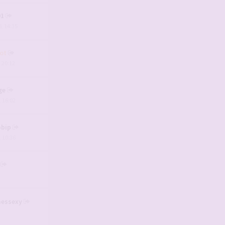
91
, 14:35
ot
, 20:12
ge
, 16:02
pbip
, 10:36
essexy