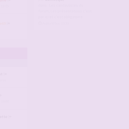
dans :
Les candaulistes du
, 13:05
forum, Les présentations c'est
par ici et c'est obligatoire
e69
Aujourd’hui, 15:39
et
nutes
, 16:00
ette