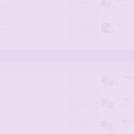
0 / 233106
29 avr. 2016
du forum
par
Dudul
604 / 1628458
de et
1
…
17
18
19
20
21
Hier, 23:50
POSTS/VUES
EN DERNIER ...
par
muss
37 / 3431
il y a 44 mi
1
2
ssion autorisé
par
FB57
8231 /
2064441
Aujourd’hui
1
…
271
272
273
274
275
par
Nours
866 / 821079
Hier, 10:58
1
…
25
26
27
28
29