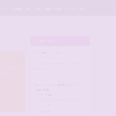
×
Créer un compte sur Forum candaulisme
Connexion
A L'INSTANT ...
Apéritif en Suisse ?
par
nada6871
ons, et
dans :
Rencontres candaulistes
u'on joue avec
Suisse
re forum.
il y a 11 minutes
Vos vidéos ou photos par IA -
sujet officiel
par
musset
dans :
Vidéos candaulistes et
photos - Montrez vos femmes !
il y a 44 minutes