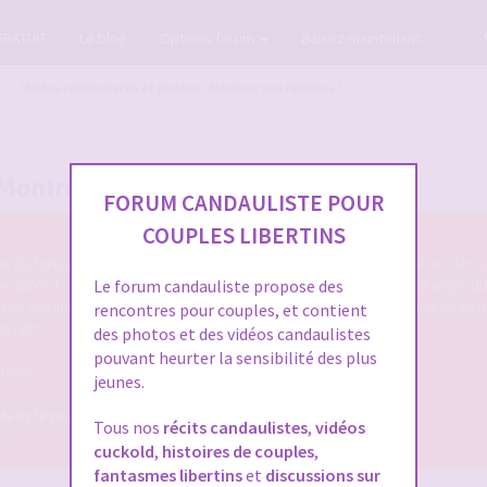
GRATUIT
Le blog
Options forum
Baisez maintenant
Vidéos candaulistes et photos - Montrez vos femmes !
 Montrez vos femmes !
FORUM CANDAULISTE POUR
COUPLES LIBERTINS
tion du forum cando qu'on poste des photos candaulistes, des vidéos, des s
 ou qu'on fait entendre sa femme ou le cocu de service ... qu'on échange, q
Le forum candauliste propose des
touche aux images/vidéos/sons candaulistes c'est dans cette section de not
rencontres pour couples, et contient
pyright.
des photos et des vidéos candaulistes
pouvant heurter la sensibilité des plus
idéos.
jeunes.
 dans le post OFFICIEL
Tous nos
récits candaulistes
,
vidéos
8
cuckold
,
histoires de couples
,
fantasmes libertins
et
discussions sur