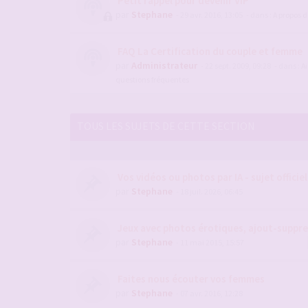
Petit rappel pour devenir VIP
par
Stephane
- 29 avr. 2016, 13:05
- dans :
A propos 
FAQ La Certification du couple et femme
par
Administrateur
- 22 sept. 2009, 09:28
- dans :
Ai
questions fréquentes
TOUS LES SUJETS DE CETTE SECTION
Vos vidéos ou photos par IA - sujet officiel
par
Stephane
- 18 juil. 2026, 06:45
Jeux avec photos érotiques, ajout-suppre
par
Stephane
- 11 mai 2015, 15:57
Faites nous écouter vos femmes
par
Stephane
- 07 avr. 2016, 12:28