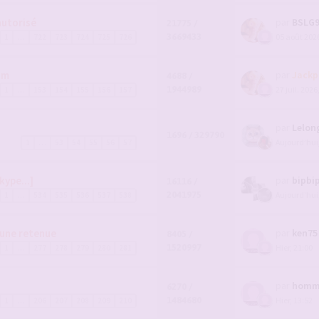
autorisé
par
BSLG
21775 /
3669433
05 août 2026
1
…
722
723
724
725
726
um
par
Jackp
4688 /
1944989
27 juil. 2026
1
…
153
154
155
156
157
par
Lelon
1696 / 329790
Aujourd’hui
1
…
53
54
55
56
57
kype...]
par
bipbi
16116 /
2041975
Aujourd’hui
1
…
534
535
536
537
538
cune retenue
par
ken75
8405 /
1520997
Hier, 21:00
1
…
277
278
279
280
281
par
homm
6270 /
1484680
Hier, 13:52
1
…
206
207
208
209
210