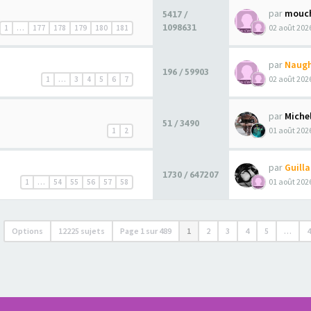
par
mouc
5417 /
1098631
02 août 2026
1
…
177
178
179
180
181
par
Naugh
196 / 59903
02 août 2026
1
…
3
4
5
6
7
par
Miche
51 / 3490
01 août 2026
1
2
par
Guill
1730 / 647207
01 août 2026
1
…
54
55
56
57
58
Options
12225 sujets
Page
1
sur
489
1
2
3
4
5
…