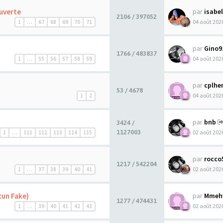
uverte
par
isabel
2106 / 397052
04 août 2026
1
…
67
68
69
70
71
par
Gino9
1766 / 483837
04 août 2026
1
…
55
56
57
58
59
par
cplhe
53 / 4678
04 août 2026
1
2
par
bnb
3424 /
1127003
02 août 2026
1
…
111
112
113
114
115
par
rocco
1217 / 542204
02 août 2026
1
…
37
38
39
40
41
cun Fake)
par
Mmeh
1277 / 474431
02 août 2026
1
…
39
40
41
42
43