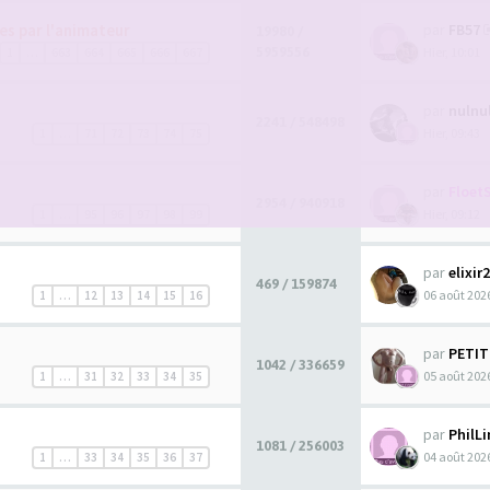
es par l'animateur
par
FB57
19980 /
5959556
Hier, 10:01
1
…
663
664
665
666
667
par
nulnu
2241 / 548498
Hier, 09:43
1
…
71
72
73
74
75
par
Floet
2954 / 940918
Hier, 09:12
1
…
95
96
97
98
99
par
elixir
469 / 159874
06 août 2026
1
…
12
13
14
15
16
par
PETI
1042 / 336659
05 août 2026
1
…
31
32
33
34
35
par
PhilL
1081 / 256003
04 août 2026
1
…
33
34
35
36
37