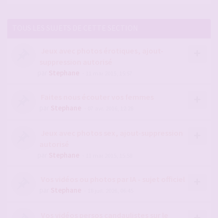
TOUS LES SUJETS DE CETTE SECTION
Jeux avec photos érotiques, ajout-
suppression autorisé
par
Stephane
- 11 mai 2015, 15:57
Faites nous écouter vos femmes
par
Stephane
- 07 avr. 2016, 12:28
Jeux avec photos sex, ajout-suppression
autorisé
par
Stephane
- 11 mai 2015, 15:58
Vos vidéos ou photos par IA - sujet officiel
par
Stephane
- 18 juil. 2026, 06:45
Vos vidéos persos candaulistes sur le