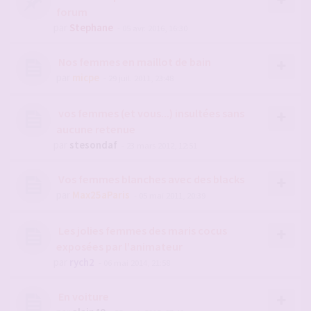
forum
par
Stephane
- 05 avr. 2016, 16:30
Nos femmes en maillot de bain
par
micpe
- 29 juil. 2011, 23:48
vos femmes (et vous...) insultées sans
aucune retenue
par
stesondaf
- 23 mars 2012, 12:51
Vos femmes blanches avec des blacks
par
Max25aParis
- 05 mai 2011, 20:39
Les jolies femmes des maris cocus
exposées par l'animateur
par
rych2
- 06 mai 2014, 21:58
En voiture