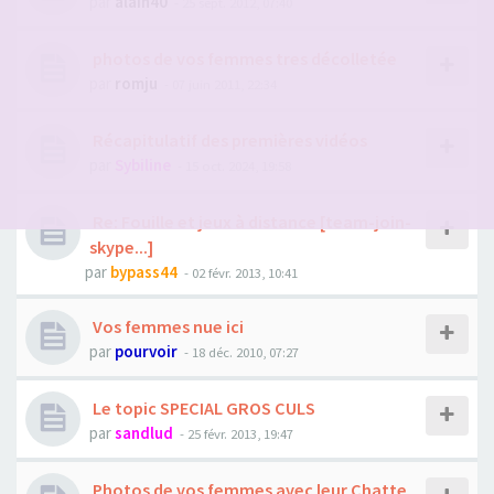
par
alain40
- 25 sept. 2012, 07:40
photos de vos femmes tres décolletée
par
romju
- 07 juin 2011, 22:34
Récapitulatif des premières vidéos
par
Sybiline
- 15 oct. 2024, 19:58
Re: Fouille et jeux à distance [team-join-
skype...]
par
bypass44
- 02 févr. 2013, 10:41
Vos femmes nue ici
par
pourvoir
- 18 déc. 2010, 07:27
Le topic SPECIAL GROS CULS
par
sandlud
- 25 févr. 2013, 19:47
Photos de vos femmes avec leur Chatte