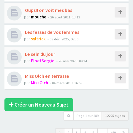
Oups!! on voit mes bas
par
mouche
- 26 août 2011, 13:13
Les fesses de vos femmes
par
syltrick
- 08 déc. 2025, 06:30
Le sein du jour
par
FloetSergio
- 26 mai 2026, 09:34
Miss Olch en terrasse
par
MissOlch
- 04 mars 2018, 16:59
Créer un Nouveau Sujet
Page
1
sur
489
12225 sujets
1
2
3
4
5
…
489