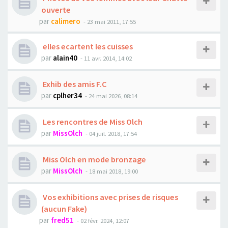
ouverte
par
calimero
- 23 mai 2011, 17:55
elles ecartent les cuisses
par
alain40
- 11 avr. 2014, 14:02
Exhib des amis F.C
par
cplher34
- 24 mai 2026, 08:14
Les rencontres de Miss Olch
par
MissOlch
- 04 juil. 2018, 17:54
Miss Olch en mode bronzage
par
MissOlch
- 18 mai 2018, 19:00
Vos exhibitions avec prises de risques
(aucun Fake)
par
fred51
- 02 févr. 2024, 12:07