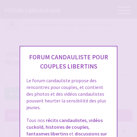
Ouvrir
FORUM CANDAULISME
la
navigatio
Vidéos candaulistes et photos - Montrez vos femmes !
Vidéos candaulistes et photos -
FORUM CANDAULISTE POUR
Montrez vos femmes !
COUPLES LIBERTINS
12225 sujets
Le forum candauliste propose des
rencontres pour couples, et contient
Créer un Nouveau Sujet
des photos et des vidéos candaulistes
pouvant heurter la sensibilité des plus
jeunes.
MERCI DE LIRE CES SUJETS IMPORTANTS
Tous nos
récits candaulistes
,
vidéos
cuckold
,
histoires de couples
,
Votre avis compte !
fantasmes libertins
et
discussions sur
par
Stephane
- 12 janv. 2026, 14:09
- dans :
A propos