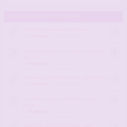
TOUS LES SUJETS DE CETTE SECTION
Faites nous écouter vos femmes
par
Stephane
- 07 avr. 2016, 12:28
Jeux avec photos sex, ajout-suppression
autorisé
par
Stephane
- 11 mai 2015, 15:58
Vos vidéos ou photos par IA - sujet officiel
par
Stephane
- 18 juil. 2026, 06:45
Vos vidéos persos candaulistes sur le
forum
par
Stephane
- 05 avr. 2016, 16:30
Jeux avec photos érotiques, ajout-