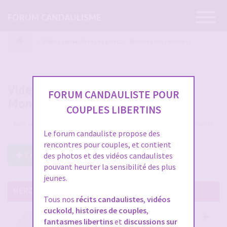
Ouvrir
FORUM CANDAULISME
la
navigatio
Vidéos candaulistes et photos - Montrez vos femmes !
Vidéos candaulistes et photos -
FORUM CANDAULISTE POUR
Montrez vos femmes !
COUPLES LIBERTINS
12225 sujets
Le forum candauliste propose des
rencontres pour couples, et contient
Créer un Nouveau Sujet
des photos et des vidéos candaulistes
pouvant heurter la sensibilité des plus
jeunes.
MERCI DE LIRE CES SUJETS IMPORTANTS
Tous nos
récits candaulistes
,
vidéos
cuckold
,
histoires de couples
,
Votre avis compte !
fantasmes libertins
et
discussions sur
par
Stephane
- 12 janv. 2026, 14:09
- dans :
A propos