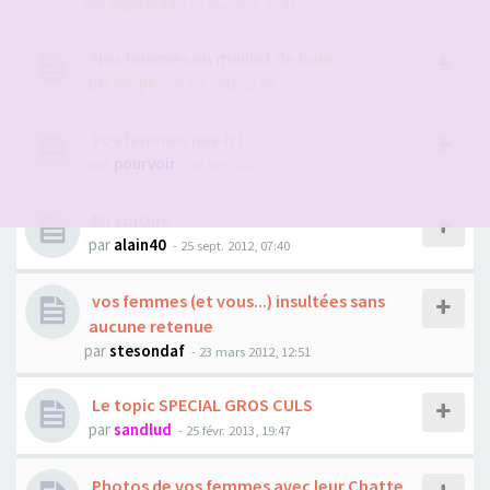
par
bypass44
- 02 févr. 2013, 10:41
Nos femmes en maillot de bain
par
micpe
- 29 juil. 2011, 23:48
Vos femmes nue ici
par
pourvoir
- 18 déc. 2010, 07:27
En voiture
par
alain40
- 25 sept. 2012, 07:40
vos femmes (et vous...) insultées sans
aucune retenue
par
stesondaf
- 23 mars 2012, 12:51
Le topic SPECIAL GROS CULS
par
sandlud
- 25 févr. 2013, 19:47
Photos de vos femmes avec leur Chatte