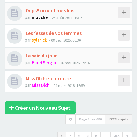
Oups!! on voit mes bas
par
mouche
- 26 août 2011, 13:13
Les fesses de vos femmes
par
syltrick
- 08 déc. 2025, 06:30
Le sein du jour
par
FloetSergio
- 26 mai 2026, 09:34
Miss Olch en terrasse
par
MissOlch
- 04 mars 2018, 16:59
Créer un Nouveau Sujet
Page
1
sur
489
12225 sujets
1
2
3
4
5
…
489