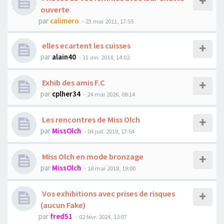
ouverte
par
calimero
- 23 mai 2011, 17:55
elles ecartent les cuisses
par
alain40
- 11 avr. 2014, 14:02
Exhib des amis F.C
par
cplher34
- 24 mai 2026, 08:14
Les rencontres de Miss Olch
par
MissOlch
- 04 juil. 2018, 17:54
Miss Olch en mode bronzage
par
MissOlch
- 18 mai 2018, 19:00
Vos exhibitions avec prises de risques
(aucun Fake)
par
fred51
- 02 févr. 2024, 12:07