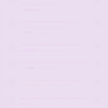
suppression autorisé
par
Stephane
- 11 mai 2015, 15:57
Les jolies femmes des maris cocus
exposées par l'animateur
par
rych2
- 06 mai 2014, 21:58
Récapitulatif des premières vidéos
par
Sybiline
- 15 oct. 2024, 19:58
photos de vos femmes tres décolletée
par
romju
- 07 juin 2011, 22:34
Vos femmes blanches avec des blacks
par
Max25aParis
- 05 mai 2011, 20:39
Re: Fouille et jeux à distance [team-join-
skype...]