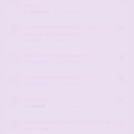
forum
par
Stephane
- 05 avr. 2016, 16:30
Les jolies femmes des maris cocus
exposées par l'animateur
par
rych2
- 06 mai 2014, 21:58
Miss Olch en mode bronzage
par
MissOlch
- 18 mai 2018, 19:00
Les rencontres de Miss Olch
par
MissOlch
- 04 juil. 2018, 17:54
En voiture
par
alain40
- 25 sept. 2012, 07:40
montrez nous les plus beaux culs stringés
de ce forum