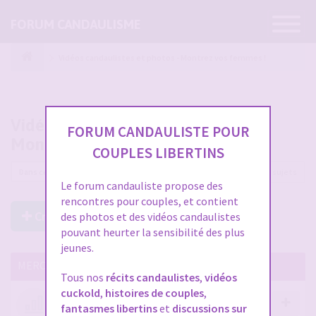
Ouvrir
FORUM CANDAULISME
la
navigatio
Vidéos candaulistes et photos - Montrez vos femmes !
Vidéos candaulistes et photos -
FORUM CANDAULISTE POUR
Montrez vos femmes !
COUPLES LIBERTINS
12225 sujets
Le forum candauliste propose des
rencontres pour couples, et contient
Créer un Nouveau Sujet
des photos et des vidéos candaulistes
pouvant heurter la sensibilité des plus
jeunes.
MERCI DE LIRE CES SUJETS IMPORTANTS
Tous nos
récits candaulistes
,
vidéos
cuckold
,
histoires de couples
,
Votre avis compte !
fantasmes libertins
et
discussions sur
par
Stephane
- 12 janv. 2026, 14:09
- dans :
A propos