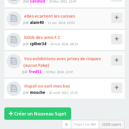
par
sandlud
- 25 févr. 2013, 19:47
elles ecartent les cuisses
par
alain40
- 11 avr. 2014, 14:02
Exhib des amis F.C
par
cplher34
- 24 mai 2026, 08:14
Vos exhibitions avec prises de risques
(aucun Fake)
par
fred51
- 02 févr. 2024, 12:07
Oups!! on voit mes bas
par
mouche
- 26 août 2011, 13:13
Créer un Nouveau Sujet
Page
1
sur
489
12225 sujets