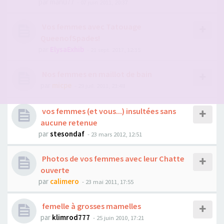
par
manu77
- 07 juin 2011, 20:37
Vos femmes avec Tatouage
QueenofSpades!
par
ElysaExhib
- 21 sept. 2017, 12:35
Nos femmes en maillot de bain
par
micpe
- 29 juil. 2011, 23:48
vos femmes (et vous...) insultées sans
aucune retenue
par
stesondaf
- 23 mars 2012, 12:51
Photos de vos femmes avec leur Chatte
ouverte
par
calimero
- 23 mai 2011, 17:55
femelle à grosses mamelles
par
klimrod777
- 25 juin 2010, 17:21