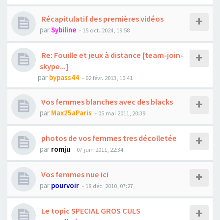
Récapitulatif des premières vidéos
par
Sybiline
- 15 oct. 2024, 19:58
Re: Fouille et jeux à distance [team-join-
skype...]
par
bypass44
- 02 févr. 2013, 10:41
Vos femmes blanches avec des blacks
par
Max25aParis
- 05 mai 2011, 20:39
photos de vos femmes tres décolletée
par
romju
- 07 juin 2011, 22:34
Vos femmes nue ici
par
pourvoir
- 18 déc. 2010, 07:27
Le topic SPECIAL GROS CULS