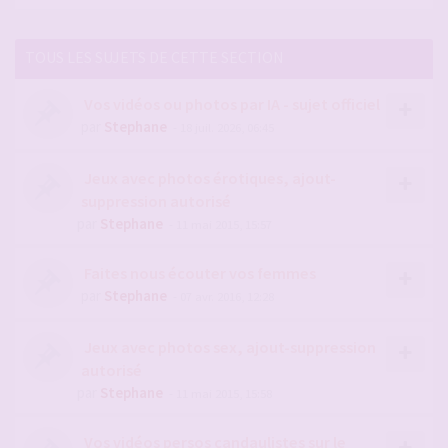
TOUS LES SUJETS DE CETTE SECTION
Vos vidéos ou photos par IA - sujet officiel
par
Stephane
- 18 juil. 2026, 06:45
Jeux avec photos érotiques, ajout-
suppression autorisé
par
Stephane
- 11 mai 2015, 15:57
Faites nous écouter vos femmes
par
Stephane
- 07 avr. 2016, 12:28
Jeux avec photos sex, ajout-suppression
autorisé
par
Stephane
- 11 mai 2015, 15:58
Vos vidéos persos candaulistes sur le