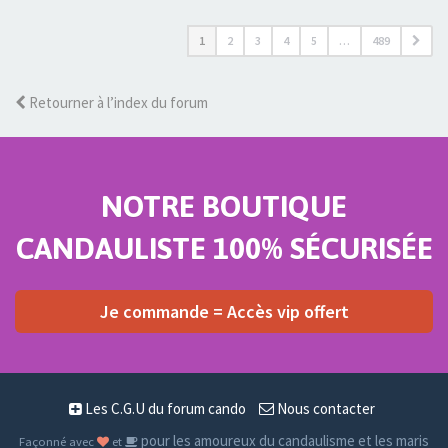
1
2
3
4
5
…
489
Retourner à l’index du forum
NOTRE BOUTIQUE
CANDAULISTE 100% SÉCURISÉE
Je commande = Accès vip offert
Les C.G.U du forum cando
Nous contacter
pour les amoureux du candaulisme et les maris
Façonné avec
et