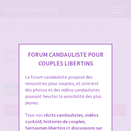
Ouvrir
FORUM CANDAULISME
la
navigatio
Vidéos candaulistes et photos - Montrez vos femmes !
Vidéos candaulistes et photos -
FORUM CANDAULISTE POUR
Montrez vos femmes !
COUPLES LIBERTINS
12225 sujets
Le forum candauliste propose des
rencontres pour couples, et contient
Créer un Nouveau Sujet
des photos et des vidéos candaulistes
pouvant heurter la sensibilité des plus
jeunes.
MERCI DE LIRE CES SUJETS IMPORTANTS
Tous nos
récits candaulistes
,
vidéos
cuckold
,
histoires de couples
,
Votre avis compte !
fantasmes libertins
et
discussions sur
par
Stephane
- 12 janv. 2026, 14:09
- dans :
A propos