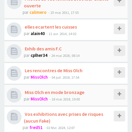
ouverte
par
calimero
- 23 mai 2011, 17:55
elles ecartent les cuisses
par
alain40
- 11 avr. 2014, 14:02
Exhib des amis F.C
par
cplher34
- 24 mai 2026, 08:14
Les rencontres de Miss Olch
par
MissOlch
- 04 juil. 2018, 17:54
Miss Olch en mode bronzage
par
MissOlch
- 18 mai 2018, 19:00
Vos exhibitions avec prises de risques
(aucun Fake)
par
fred51
- 02 févr. 2024, 12:07