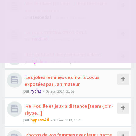
vos femmes (et vous...) insultées sans
aucune retenue
par
stesondaf
- 23 mars 2012, 12:51
Le topic SPECIAL GROS CULS
par
sandlud
- 25 févr. 2013, 19:47
Récapitulatif des premières vidéos
par
Sybiline
- 15 oct. 2024, 19:58
Les jolies femmes des maris cocus
exposées par l'animateur
par
rych2
- 06 mai 2014, 21:58
Re: Fouille et jeux à distance [team-join-
skype...]
par
bypass44
- 02 févr. 2013, 10:41
Photos de vos femmes avec leur Chatte