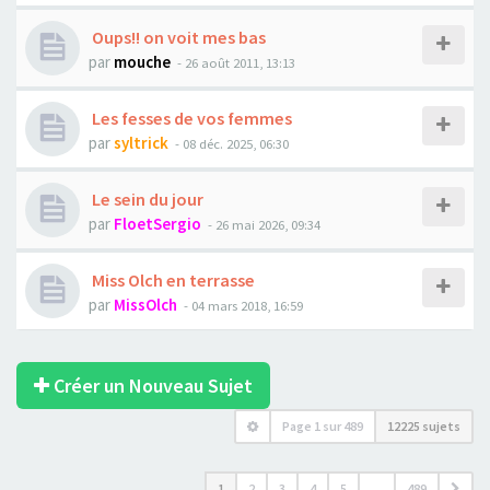
Oups!! on voit mes bas
par
mouche
- 26 août 2011, 13:13
Les fesses de vos femmes
par
syltrick
- 08 déc. 2025, 06:30
Le sein du jour
par
FloetSergio
- 26 mai 2026, 09:34
Miss Olch en terrasse
par
MissOlch
- 04 mars 2018, 16:59
Créer un Nouveau Sujet
Page
1
sur
489
12225 sujets
1
2
3
4
5
…
489