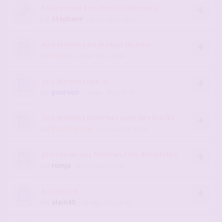
Faites nous écouter vos femmes
par
Stephane
- 07 avr. 2016, 12:28
Nos femmes en maillot de bain
par
micpe
- 29 juil. 2011, 23:48
Vos femmes nue ici
par
pourvoir
- 18 déc. 2010, 07:27
Vos femmes blanches avec des blacks
par
Max25aParis
- 05 mai 2011, 20:39
photos de vos femmes tres décolletée
par
romju
- 07 juin 2011, 22:34
En voiture
par
alain40
- 25 sept. 2012, 07:40