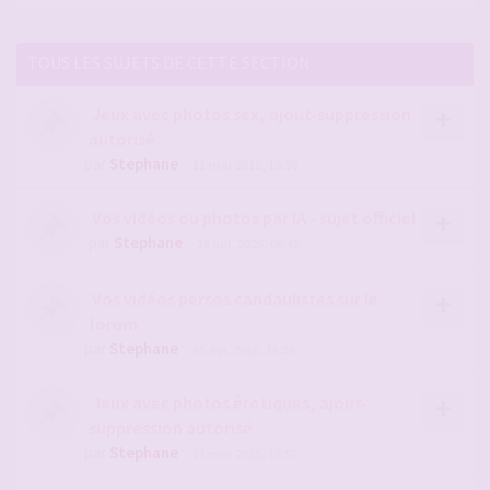
TOUS LES SUJETS DE CETTE SECTION
Jeux avec photos sex, ajout-suppression
autorisé
par
Stephane
- 11 mai 2015, 15:58
Vos vidéos ou photos par IA - sujet officiel
par
Stephane
- 18 juil. 2026, 06:45
Vos vidéos persos candaulistes sur le
forum
par
Stephane
- 05 avr. 2016, 16:30
Jeux avec photos érotiques, ajout-
suppression autorisé
par
Stephane
- 11 mai 2015, 15:57