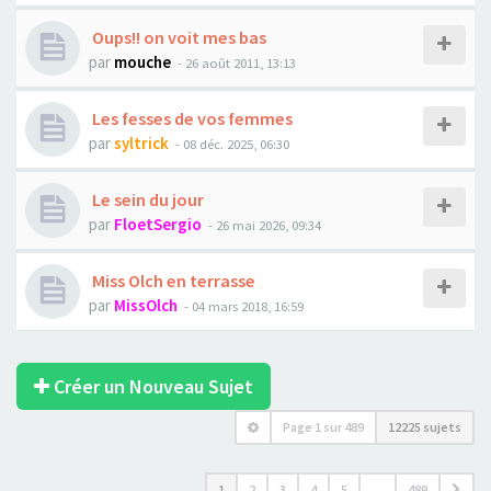
Oups!! on voit mes bas
par
mouche
- 26 août 2011, 13:13
Les fesses de vos femmes
par
syltrick
- 08 déc. 2025, 06:30
Le sein du jour
par
FloetSergio
- 26 mai 2026, 09:34
Miss Olch en terrasse
par
MissOlch
- 04 mars 2018, 16:59
Créer un Nouveau Sujet
Page
1
sur
489
12225 sujets
1
2
3
4
5
…
489