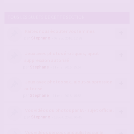
TOUS LES SUJETS DE CETTE SECTION
Faites nous écouter vos femmes
par
Stephane
- 07 avr. 2016, 12:28
Jeux avec photos érotiques, ajout-
suppression autorisé
par
Stephane
- 11 mai 2015, 15:57
Jeux avec photos sex, ajout-suppression
autorisé
par
Stephane
- 11 mai 2015, 15:58
Vos vidéos ou photos par IA - sujet officiel
par
Stephane
- 18 juil. 2026, 06:45
Vos vidéos persos candaulistes sur le