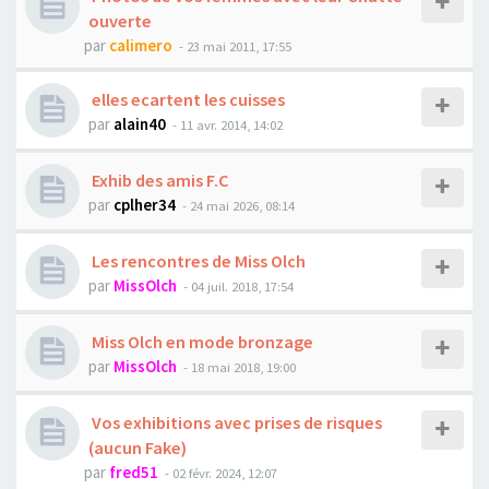
ouverte
par
calimero
- 23 mai 2011, 17:55
elles ecartent les cuisses
par
alain40
- 11 avr. 2014, 14:02
Exhib des amis F.C
par
cplher34
- 24 mai 2026, 08:14
Les rencontres de Miss Olch
par
MissOlch
- 04 juil. 2018, 17:54
Miss Olch en mode bronzage
par
MissOlch
- 18 mai 2018, 19:00
Vos exhibitions avec prises de risques
(aucun Fake)
par
fred51
- 02 févr. 2024, 12:07