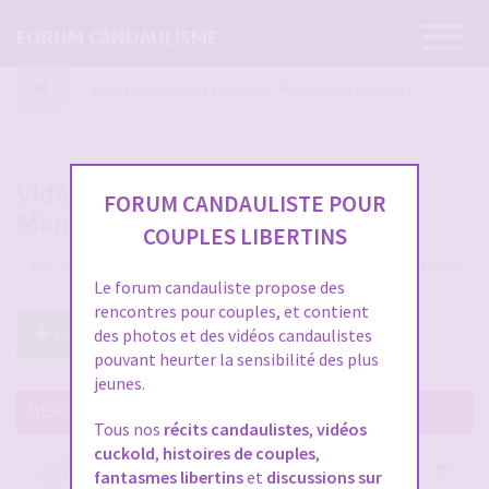
Ouvrir
FORUM CANDAULISME
la
navigatio
Vidéos candaulistes et photos - Montrez vos femmes !
Vidéos candaulistes et photos -
FORUM CANDAULISTE POUR
Montrez vos femmes !
COUPLES LIBERTINS
12225 sujets
Le forum candauliste propose des
rencontres pour couples, et contient
Créer un Nouveau Sujet
des photos et des vidéos candaulistes
pouvant heurter la sensibilité des plus
jeunes.
MERCI DE LIRE CES SUJETS IMPORTANTS
Tous nos
récits candaulistes
,
vidéos
cuckold
,
histoires de couples
,
Votre avis compte !
fantasmes libertins
et
discussions sur
par
Stephane
- 12 janv. 2026, 14:09
- dans :
A propos