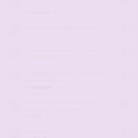
forum
par
Stephane
- 05 avr. 2016, 16:30
Nos femmes en maillot de bain
par
micpe
- 29 juil. 2011, 23:48
Vos femmes blanches avec des blacks
par
Max25aParis
- 05 mai 2011, 20:39
vos femmes (et vous...) insultées sans
aucune retenue
par
stesondaf
- 23 mars 2012, 12:51
Les jolies femmes des maris cocus
exposées par l'animateur
par
rych2
- 06 mai 2014, 21:58
En voiture