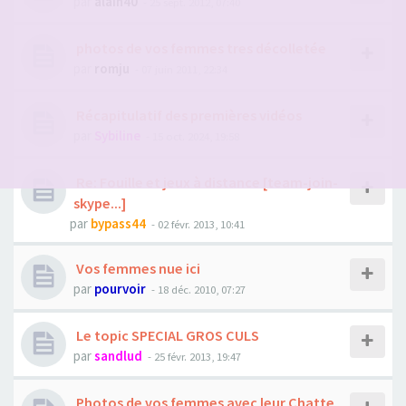
par
alain40
- 25 sept. 2012, 07:40
photos de vos femmes tres décolletée
par
romju
- 07 juin 2011, 22:34
Récapitulatif des premières vidéos
par
Sybiline
- 15 oct. 2024, 19:58
Re: Fouille et jeux à distance [team-join-
skype...]
par
bypass44
- 02 févr. 2013, 10:41
Vos femmes nue ici
par
pourvoir
- 18 déc. 2010, 07:27
Le topic SPECIAL GROS CULS
par
sandlud
- 25 févr. 2013, 19:47
Photos de vos femmes avec leur Chatte