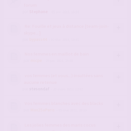
forum
par
Stephane
- 05 avr. 2016, 16:30
Re: Fouille et jeux à distance [team-join-
skype...]
par
bypass44
- 02 févr. 2013, 10:41
Nos femmes en maillot de bain
par
micpe
- 29 juil. 2011, 23:48
vos femmes (et vous...) insultées sans
aucune retenue
par
stesondaf
- 23 mars 2012, 12:51
Vos femmes blanches avec des blacks
par
Max25aParis
- 05 mai 2011, 20:39
Les jolies femmes des maris cocus