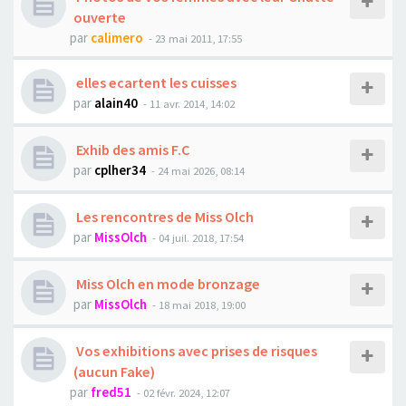
ouverte
par
calimero
- 23 mai 2011, 17:55
elles ecartent les cuisses
par
alain40
- 11 avr. 2014, 14:02
Exhib des amis F.C
par
cplher34
- 24 mai 2026, 08:14
Les rencontres de Miss Olch
par
MissOlch
- 04 juil. 2018, 17:54
Miss Olch en mode bronzage
par
MissOlch
- 18 mai 2018, 19:00
Vos exhibitions avec prises de risques
(aucun Fake)
par
fred51
- 02 févr. 2024, 12:07