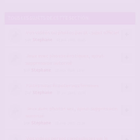
TOUS LES SUJETS DE CETTE SECTION
Vos vidéos ou photos par IA - sujet officiel
par
Stephane
- 18 juil. 2026, 06:45
Jeux avec photos érotiques, ajout-
suppression autorisé
par
Stephane
- 11 mai 2015, 15:57
Faites nous écouter vos femmes
par
Stephane
- 07 avr. 2016, 12:28
Jeux avec photos sex, ajout-suppression
autorisé
par
Stephane
- 11 mai 2015, 15:58
Vos vidéos persos candaulistes sur le