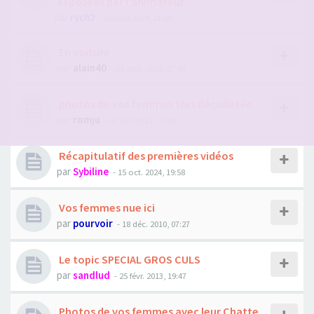
exposées par l'animateur
par
rych2
- 06 mai 2014, 21:58
En voiture
par
alain40
- 25 sept. 2012, 07:40
photos de vos femmes tres décolletée
par
romju
- 07 juin 2011, 22:34
Récapitulatif des premières vidéos
par
Sybiline
- 15 oct. 2024, 19:58
Vos femmes nue ici
par
pourvoir
- 18 déc. 2010, 07:27
Le topic SPECIAL GROS CULS
par
sandlud
- 25 févr. 2013, 19:47
Photos de vos femmes avec leur Chatte