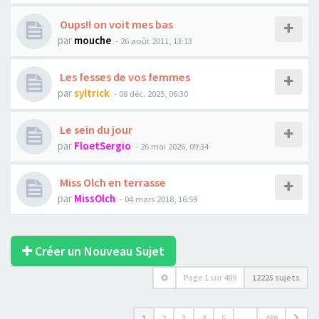
Oups!! on voit mes bas
par
mouche
- 26 août 2011, 13:13
Les fesses de vos femmes
par
syltrick
- 08 déc. 2025, 06:30
Le sein du jour
par
FloetSergio
- 26 mai 2026, 09:34
Miss Olch en terrasse
par
MissOlch
- 04 mars 2018, 16:59
Créer un Nouveau Sujet
Page
1
sur
489
12225 sujets
1
2
3
4
5
…
489