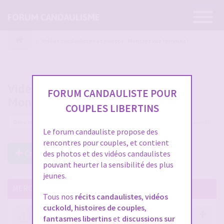
Ouvrir
FORUM CANDAULISME
la
navigatio
Vidéos candaulistes et photos - Montrez vos femmes !
Vidéos candaulistes et photos -
FORUM CANDAULISTE POUR
Montrez vos femmes !
COUPLES LIBERTINS
12225 sujets
Le forum candauliste propose des
rencontres pour couples, et contient
Créer un Nouveau Sujet
des photos et des vidéos candaulistes
pouvant heurter la sensibilité des plus
jeunes.
MERCI DE LIRE CES SUJETS IMPORTANTS
Tous nos
récits candaulistes
,
vidéos
cuckold
,
histoires de couples
,
Votre avis compte !
fantasmes libertins
et
discussions sur
par
Stephane
- 12 janv. 2026, 14:09
- dans :
A propos