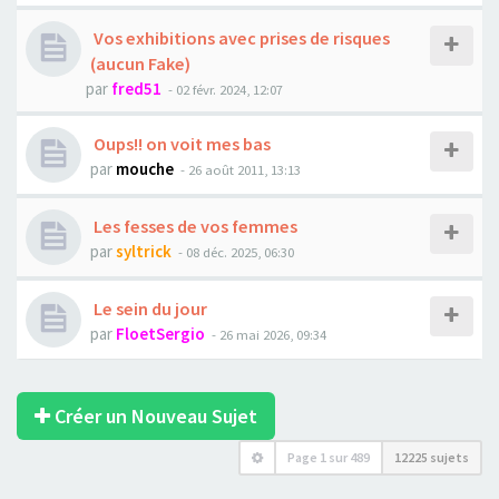
Vos exhibitions avec prises de risques
(aucun Fake)
par
fred51
- 02 févr. 2024, 12:07
Oups!! on voit mes bas
par
mouche
- 26 août 2011, 13:13
Les fesses de vos femmes
par
syltrick
- 08 déc. 2025, 06:30
Le sein du jour
par
FloetSergio
- 26 mai 2026, 09:34
Créer un Nouveau Sujet
Page
1
sur
489
12225 sujets