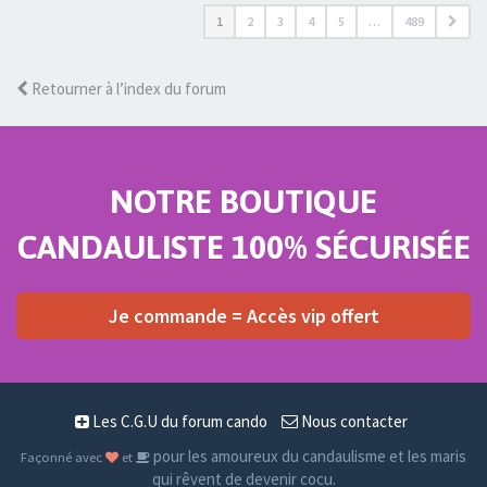
1
2
3
4
5
…
489
Retourner à l’index du forum
NOTRE BOUTIQUE
CANDAULISTE 100% SÉCURISÉE
Je commande = Accès vip offert
Les C.G.U du forum cando
Nous contacter
pour les amoureux du candaulisme et les maris
Façonné avec
et
qui rêvent de devenir cocu.