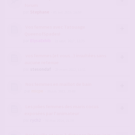
forum
par
Stephane
- 05 avr. 2016, 16:30
Vos femmes avec Tatouage
QueenofSpades!
par
ElysaExhib
- 21 sept. 2017, 12:35
vos femmes (et vous...) insultées sans
aucune retenue
par
stesondaf
- 23 mars 2012, 12:51
Nos femmes en maillot de bain
par
micpe
- 29 juil. 2011, 23:48
Les jolies femmes des maris cocus
exposées par l'animateur
par
rych2
- 06 mai 2014, 21:58