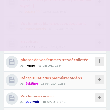
Re: Fouille et jeux à distance [team-join-
skype...]
par
bypass44
- 02 févr. 2013, 10:41
Vos femmes blanches avec des blacks
par
Max25aParis
- 05 mai 2011, 20:39
En voiture
par
alain40
- 25 sept. 2012, 07:40
photos de vos femmes tres décolletée
par
romju
- 07 juin 2011, 22:34
Récapitulatif des premières vidéos
par
Sybiline
- 15 oct. 2024, 19:58
Vos femmes nue ici
par
pourvoir
- 18 déc. 2010, 07:27