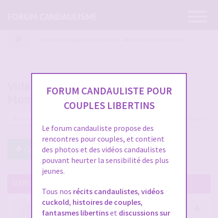
Ouvrir
FORUM CANDAULISME
la
navigatio
Vidéos candaulistes et photos - Montrez vos femmes !
Vidéos candaulistes et photos -
FORUM CANDAULISTE POUR
Montrez vos femmes !
COUPLES LIBERTINS
12225 sujets
Le forum candauliste propose des
rencontres pour couples, et contient
Créer un Nouveau Sujet
des photos et des vidéos candaulistes
pouvant heurter la sensibilité des plus
jeunes.
MERCI DE LIRE CES SUJETS IMPORTANTS
Tous nos
récits candaulistes
,
vidéos
cuckold
,
histoires de couples
,
Votre avis compte !
fantasmes libertins
et
discussions sur
par
Stephane
- 12 janv. 2026, 14:09
- dans :
A propos