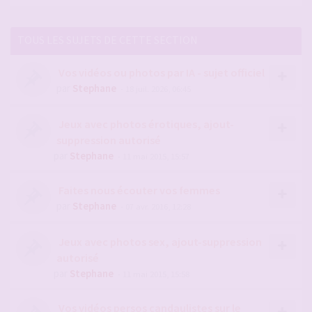
TOUS LES SUJETS DE CETTE SECTION
Vos vidéos ou photos par IA - sujet officiel
par
Stephane
- 18 juil. 2026, 06:45
Jeux avec photos érotiques, ajout-
suppression autorisé
par
Stephane
- 11 mai 2015, 15:57
Faites nous écouter vos femmes
par
Stephane
- 07 avr. 2016, 12:28
Jeux avec photos sex, ajout-suppression
autorisé
par
Stephane
- 11 mai 2015, 15:58
Vos vidéos persos candaulistes sur le