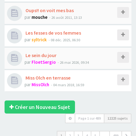
Oups!! on voit mes bas
par
mouche
- 26 août 2011, 13:13
Les fesses de vos femmes
par
syltrick
- 08 déc. 2025, 06:30
Le sein du jour
par
FloetSergio
- 26 mai 2026, 09:34
Miss Olch en terrasse
par
MissOlch
- 04 mars 2018, 16:59
Créer un Nouveau Sujet
Page
1
sur
489
12225 sujets
1
2
3
4
5
…
489