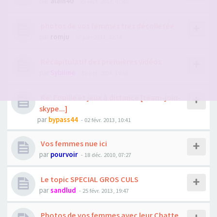
par
alain40
- 25 sept. 2012, 07:40
photos de vos femmes tres décolletée
par
romju
- 07 juin 2011, 22:34
Récapitulatif des premières vidéos
par
Sybiline
- 15 oct. 2024, 19:58
Re: Fouille et jeux à distance [team-join-
skype...]
par
bypass44
- 02 févr. 2013, 10:41
Vos femmes nue ici
par
pourvoir
- 18 déc. 2010, 07:27
Le topic SPECIAL GROS CULS
par
sandlud
- 25 févr. 2013, 19:47
Photos de vos femmes avec leur Chatte