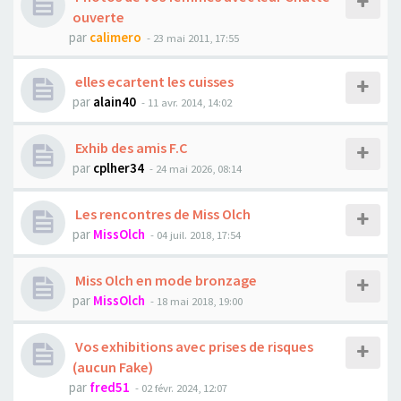
ouverte
par
calimero
- 23 mai 2011, 17:55
elles ecartent les cuisses
par
alain40
- 11 avr. 2014, 14:02
Exhib des amis F.C
par
cplher34
- 24 mai 2026, 08:14
Les rencontres de Miss Olch
par
MissOlch
- 04 juil. 2018, 17:54
Miss Olch en mode bronzage
par
MissOlch
- 18 mai 2018, 19:00
Vos exhibitions avec prises de risques
(aucun Fake)
par
fred51
- 02 févr. 2024, 12:07