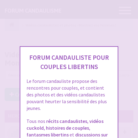
Ouvrir
FORUM CANDAULISME
la
navigatio
Vidéos candaulistes et photos - Montrez vos femmes !
Vidéos candaulistes et photos -
FORUM CANDAULISTE POUR
Montrez vos femmes !
COUPLES LIBERTINS
12225 sujets
Le forum candauliste propose des
rencontres pour couples, et contient
Créer un Nouveau Sujet
des photos et des vidéos candaulistes
pouvant heurter la sensibilité des plus
jeunes.
MERCI DE LIRE CES SUJETS IMPORTANTS
Tous nos
récits candaulistes
,
vidéos
cuckold
,
histoires de couples
,
Votre avis compte !
fantasmes libertins
et
discussions sur
par
Stephane
- 12 janv. 2026, 14:09
- dans :
A propos