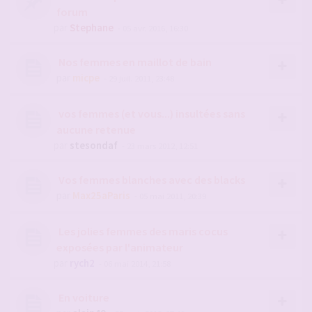
forum
par
Stephane
- 05 avr. 2016, 16:30
Nos femmes en maillot de bain
par
micpe
- 29 juil. 2011, 23:48
vos femmes (et vous...) insultées sans
aucune retenue
par
stesondaf
- 23 mars 2012, 12:51
Vos femmes blanches avec des blacks
par
Max25aParis
- 05 mai 2011, 20:39
Les jolies femmes des maris cocus
exposées par l'animateur
par
rych2
- 06 mai 2014, 21:58
En voiture