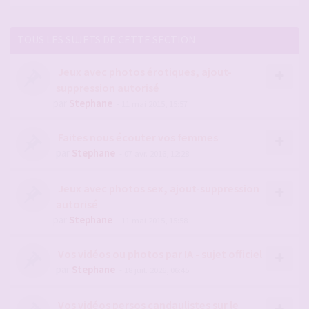
TOUS LES SUJETS DE CETTE SECTION
Jeux avec photos érotiques, ajout-
suppression autorisé
par
Stephane
- 11 mai 2015, 15:57
Faites nous écouter vos femmes
par
Stephane
- 07 avr. 2016, 12:28
Jeux avec photos sex, ajout-suppression
autorisé
par
Stephane
- 11 mai 2015, 15:58
Vos vidéos ou photos par IA - sujet officiel
par
Stephane
- 18 juil. 2026, 06:45
Vos vidéos persos candaulistes sur le