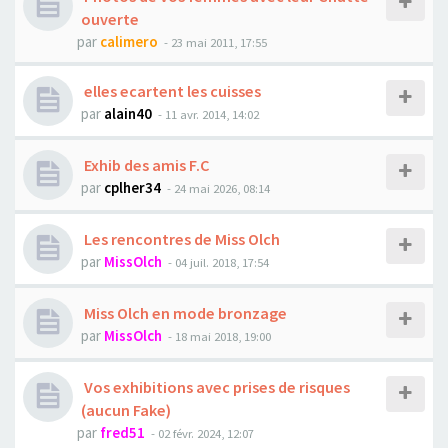
ouverte
par
calimero
- 23 mai 2011, 17:55
elles ecartent les cuisses
par
alain40
- 11 avr. 2014, 14:02
Exhib des amis F.C
par
cplher34
- 24 mai 2026, 08:14
Les rencontres de Miss Olch
par
MissOlch
- 04 juil. 2018, 17:54
Miss Olch en mode bronzage
par
MissOlch
- 18 mai 2018, 19:00
Vos exhibitions avec prises de risques
(aucun Fake)
par
fred51
- 02 févr. 2024, 12:07