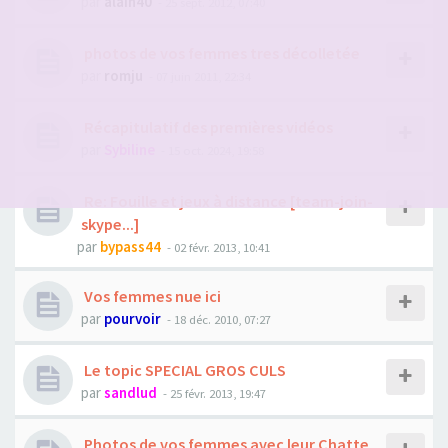
par
alain40
- 25 sept. 2012, 07:40
photos de vos femmes tres décolletée
par
romju
- 07 juin 2011, 22:34
Récapitulatif des premières vidéos
par
Sybiline
- 15 oct. 2024, 19:58
Re: Fouille et jeux à distance [team-join-
skype...]
par
bypass44
- 02 févr. 2013, 10:41
Vos femmes nue ici
par
pourvoir
- 18 déc. 2010, 07:27
Le topic SPECIAL GROS CULS
par
sandlud
- 25 févr. 2013, 19:47
Photos de vos femmes avec leur Chatte