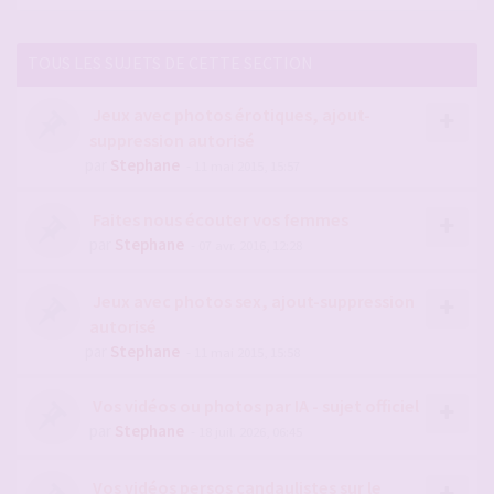
TOUS LES SUJETS DE CETTE SECTION
Jeux avec photos érotiques, ajout-
suppression autorisé
par
Stephane
- 11 mai 2015, 15:57
Faites nous écouter vos femmes
par
Stephane
- 07 avr. 2016, 12:28
Jeux avec photos sex, ajout-suppression
autorisé
par
Stephane
- 11 mai 2015, 15:58
Vos vidéos ou photos par IA - sujet officiel
par
Stephane
- 18 juil. 2026, 06:45
Vos vidéos persos candaulistes sur le