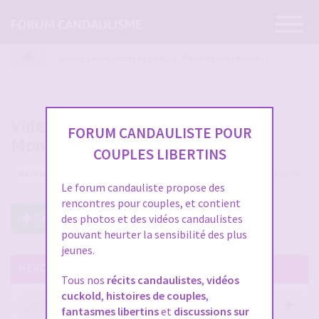
Ouvrir
FORUM CANDAULISME
la
navigatio
Vidéos candaulistes et photos - Montrez vos femmes !
Vidéos candaulistes et photos -
FORUM CANDAULISTE POUR
Montrez vos femmes !
COUPLES LIBERTINS
12225 sujets
Le forum candauliste propose des
rencontres pour couples, et contient
Créer un Nouveau Sujet
des photos et des vidéos candaulistes
pouvant heurter la sensibilité des plus
jeunes.
MERCI DE LIRE CES SUJETS IMPORTANTS
Tous nos
récits candaulistes
,
vidéos
cuckold
,
histoires de couples
,
Votre avis compte !
fantasmes libertins
et
discussions sur
par
Stephane
- 12 janv. 2026, 14:09
- dans :
A propos