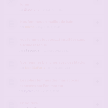
forum
par
Stephane
- 05 avr. 2016, 16:30
Nos femmes en maillot de bain
par
micpe
- 29 juil. 2011, 23:48
vos femmes (et vous...) insultées sans
aucune retenue
par
stesondaf
- 23 mars 2012, 12:51
Vos femmes blanches avec des blacks
par
Max25aParis
- 05 mai 2011, 20:39
Les jolies femmes des maris cocus
exposées par l'animateur
par
rych2
- 06 mai 2014, 21:58
En voiture