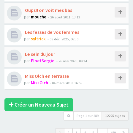
Oups!! on voit mes bas
par
mouche
- 26 août 2011, 13:13
Les fesses de vos femmes
par
syltrick
- 08 déc. 2025, 06:30
Le sein du jour
par
FloetSergio
- 26 mai 2026, 09:34
Miss Olch en terrasse
par
MissOlch
- 04 mars 2018, 16:59
Créer un Nouveau Sujet
Page
1
sur
489
12225 sujets
1
2
3
4
5
…
489